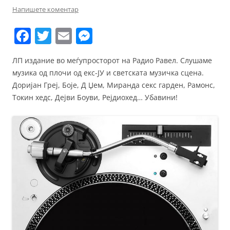
Напишете коментар
F
T
E
M
a
w
m
e
ЛП издание во меѓупросторот на Радио Равел. Слушаме
c
itt
ai
ss
музика од плочи од екс-ЈУ и светската музичка сцена.
e
er
l
e
Доријан Греј, Боје, Д Џем, Миранда секс гарден, Рамонс,
b
n
Токин хедс, Дејви Боуви, Рејдиохед… Убавини!
o
g
o
er
k