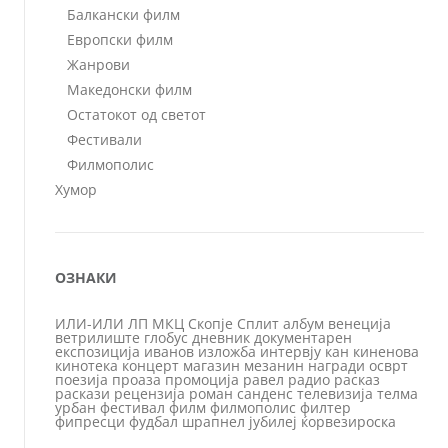
Балкански филм
Европски филм
Жанрови
Македонски филм
Остатокот од светот
Фестивали
Филмополис
Хумор
ОЗНАКИ
ИЛИ-ИЛИ
ЛП
МКЦ
Скопје
Сплит
албум
венеција
ветрилиште
глобус
дневник
документарен
експозиција
иванов
изложба
интервју
кан
киненова
кинотека
концерт
магазин
мезанин
награди
осврт
поезија
проаза
промоција
равел
радио
расказ
раскази
рецензија
роман
санденс
телевизија
телма
урбан
фестивал
филм
филмополис
филтер
фипресци
фудбал
шрапнел
јубилеј
ќорвезироска