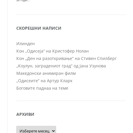
СКОРЕШНИ НАПИСИ
Илинден
Кон „Одисеја“ на Кристофер Нолан
Кон „Ден на разоткривање“ на Стивен Спилберг
„Коулун, заградениот град“ од Јана Узунова
Македонски анимиран филм
„Одисеите“ на Артур Кларк
Боговите паднаа на теме
АРХИВИ
Архиви