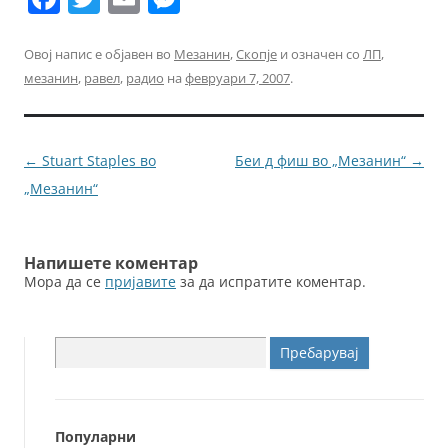
a
w
m
e
c
itt
ai
ss
Овој напис е објавен во
Мезанин
,
Скопје
и означен со
ЛП
,
мезанин
,
равел
,
радио
на
февруари 7, 2007
.
e
er
l
e
b
n
o
g
Навигација
←
Stuart Staples во
Беи д фиш во „Мезанин“
→
o
er
за
„Мезанин“
k
написи
Напишете коментар
Мора да се
пријавите
за да испратите коментар.
Пребарувај
за:
Популарни