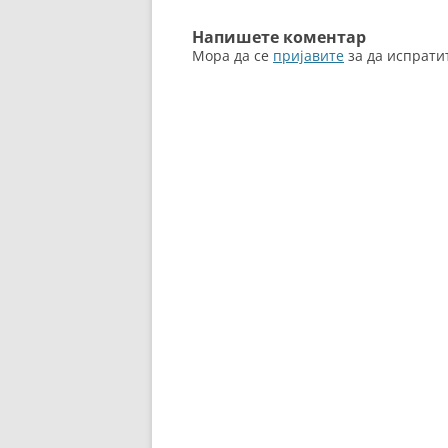
o
er
написи
k
Напишете коментар
Мора да се
пријавите
за да испрати