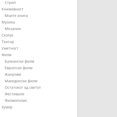
Стрип
Книжевност
Моите книги
Музика
Мезанин
Скопје
Театар
Уметност
Филм
Балкански филм
Европски филм
Жанрови
Македонски филм
Остатокот од светот
Фестивали
Филмополис
Хумор