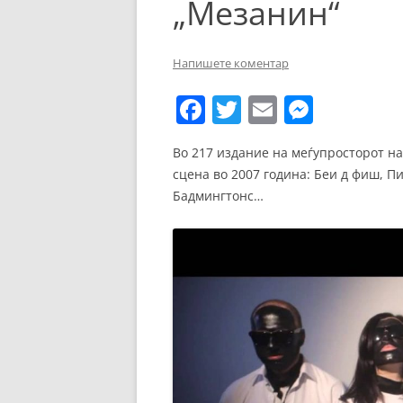
„Мезанин“
ЕВРОПСКИ ФИЛМ
ОСТАТОКОТ ОД СВЕТО
Напишете коментар
ЖАНРОВИ
F
T
E
M
ФЕСТИВАЛИ
a
w
m
e
Во 217 издание на меѓупросторот на
ФИЛМОПОЛИС
c
itt
ai
ss
сцена во 2007 година: Беи д фиш, П
e
er
l
e
Бадмингтонс…
b
n
o
g
o
er
k