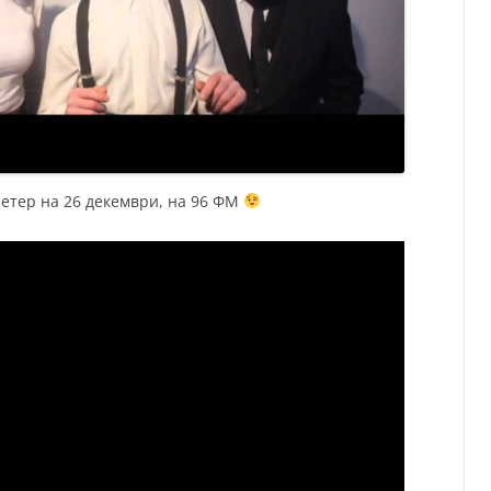
 етер на 26 декември, на 96 ФМ