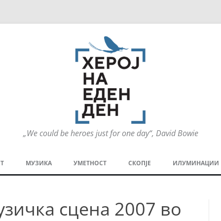
„We could be heroes just for one day“, David Bowie
Оди
на
Т
МУЗИКА
УМЕТНОСТ
СКОПЈЕ
ИЛУМИНАЦИИ
содржината
МЕЗАНИН
СТРИП
ГРА
зичка сцена 2007 во
ТЕАТАР
ПАТ