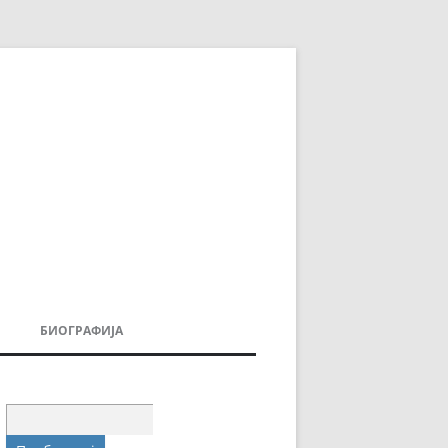
БИОГРАФИЈА
ДОВИ
МОИТЕ КНИГИ
УВАЊА
Пребарувај
за: