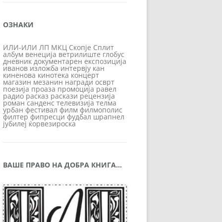
ОЗНАКИ
ИЛИ-ИЛИ
ЛП
МКЦ
Скопје
Сплит
албум
венеција
ветрилиште
глобус
дневник
документарен
експозиција
иванов
изложба
интервју
кан
киненова
кинотека
концерт
магазин
мезанин
награди
осврт
поезија
проаза
промоција
равел
радио
расказ
раскази
рецензија
роман
санденс
телевизија
телма
урбан
фестивал
филм
филмополис
филтер
фипресци
фудбал
шрапнел
јубилеј
ќорвезироска
ВАШЕ ПРАВО НА ДОБРА КНИГА…