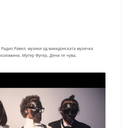
СП
Т
ХУ
 Радио Равел, музики од македонската музичка
иколомини, Мугер Фугер, Дени те чува,