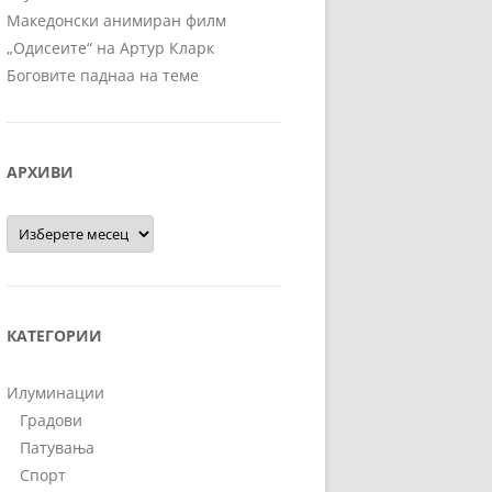
Македонски анимиран филм
„Одисеите“ на Артур Кларк
Боговите паднаа на теме
АРХИВИ
Архиви
КАТЕГОРИИ
Илуминации
Градови
Патувања
Спорт