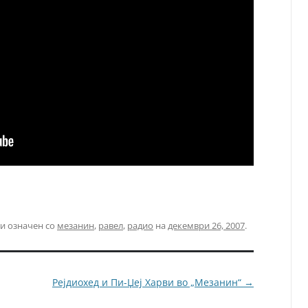
и означен со
мезанин
,
равел
,
радио
на
декември 26, 2007
.
Рејдиохед и Пи-Џеј Харви во „Мезанин“
→