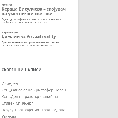
СКОРЕШНИ НАПИСИ
Илинден
Кон „Одисеја“ на Кристофер Нолан
Кон „Ден на разоткривање“ на
Стивен Спилберг
„Коулун, заградениот град“ од Јана
Узунова