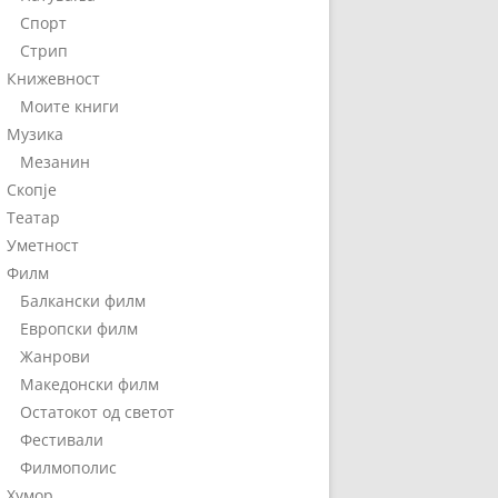
Спорт
Стрип
Книжевност
Моите книги
Музика
Мезанин
Скопје
Театар
Уметност
Филм
Балкански филм
Европски филм
Жанрови
Македонски филм
Остатокот од светот
Фестивали
Филмополис
Хумор