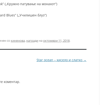
nk” („Кружно патување на монахот“)
lyard Blues” („Училишен блуз“)
ачен со
киненова
,
награди
на
октомври 11, 2018
.
Star ocean – кисело и слатко
→
те коментар.