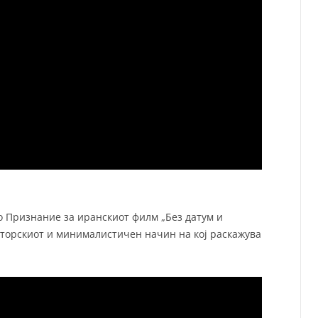
о Признание за иранскиот филм „Без датум и
сторскиот и минималистичен начин на кој раскажува