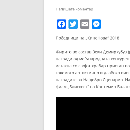
ЕВРОПСКИ ФИЛМ
Напишете коментар
ОСТАТОКОТ ОД СВЕТО
F
T
E
M
ЖАНРОВИ
a
w
m
e
Победници на „КинеНова“ 2018
ФЕСТИВАЛИ
c
itt
ai
ss
e
er
l
e
ФИЛМОПОЛИС
Жирито во состав Зеки Демиркубуз (р
b
n
награди од меѓународната конкуренц
истакна со својот храбар пристап во
o
g
големото артистично и длабоко вис
o
er
наградите за Најдобро Сценарио, На
k
филм „Блискост“ на Кантемир Балаго