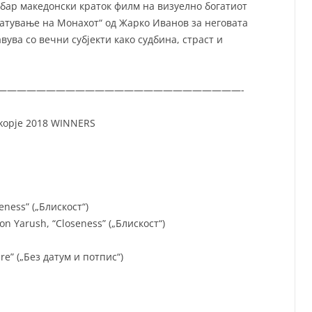
добар македонски краток филм на визуелно богатиот
тување на Монахот“ од Жарко Иванов за неговата
вува со вечни субјекти како судбина, страст и
—————————————————————————-
 Skopje 2018 WINNERS
eness” („Блискост“)
on Yarush, “Closeness” („Блискост“)
re” („Без датум и потпис“)