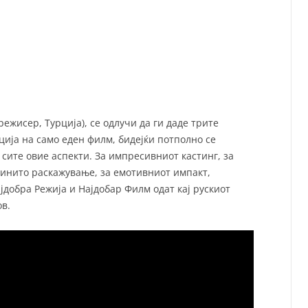
СП
Т
ХУ
ежисер, Турција), се одлучи да ги даде трите
ија на само еден филм, бидејќи потполно се
 сите овие аспекти. За импресивниот кастинг, за
тинито раскажување, за емотивниот импакт,
јдобра Режија и Најдобар Филм одат кај рускиот
в.