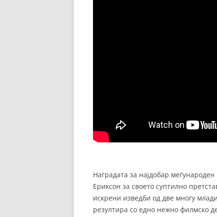
Наградата за најдобар меѓународен 
Ериксон за своето суптилно претста
искрени изведби од две многу млади
резултира со едно нежно филмско де