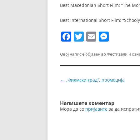
Best Macedonian Short Film: “The Mo
Best International Short Film: “Schoo
F
T
E
M
a
w
m
e
c
itt
ai
ss
Овој напис е објавен во
Фестивали
и озн
e
er
l
e
b
n
Навигација
←
„Филмски град“, промоција
o
g
за
o
er
написи
k
Напишете коментар
Мора да се
пријавите
за да испрати