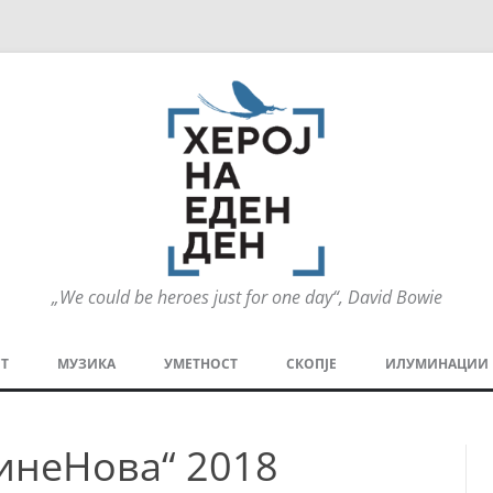
„We could be heroes just for one day“, David Bowie
Оди
на
Т
МУЗИКА
УМЕТНОСТ
СКОПЈЕ
ИЛУМИНАЦИИ
содржината
МЕЗАНИН
СТРИП
ГРА
инеНова“ 2018
ТЕАТАР
ПАТ