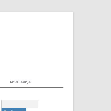
БИОГРАФИЈА
ДОВИ
МОИТЕ КНИГИ
УВАЊА
Пребарувај
за: