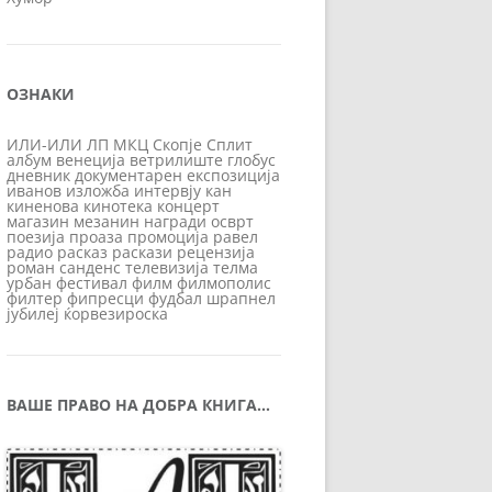
ОЗНАКИ
ИЛИ-ИЛИ
ЛП
МКЦ
Скопје
Сплит
албум
венеција
ветрилиште
глобус
дневник
документарен
експозиција
иванов
изложба
интервју
кан
киненова
кинотека
концерт
магазин
мезанин
награди
осврт
поезија
проаза
промоција
равел
радио
расказ
раскази
рецензија
роман
санденс
телевизија
телма
урбан
фестивал
филм
филмополис
филтер
фипресци
фудбал
шрапнел
јубилеј
ќорвезироска
ВАШЕ ПРАВО НА ДОБРА КНИГА…