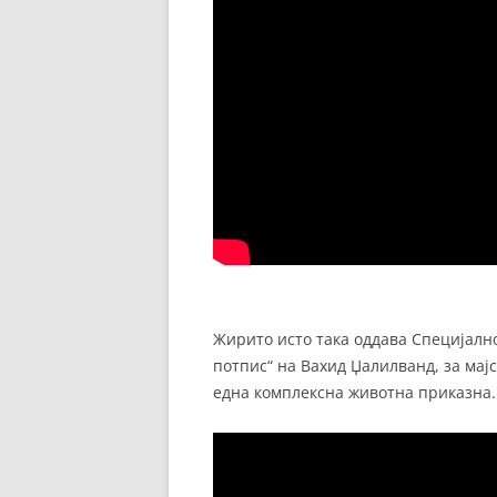
Жирито исто така оддава Специјалн
потпис“ на Вахид Џалилванд, за мај
една комплексна животна приказна.