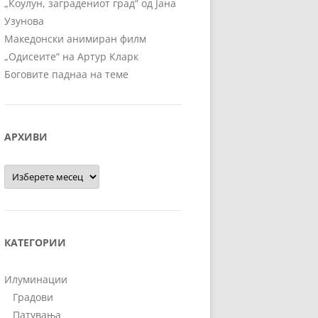
„Коулун, заградениот град“ од Јана
Узунова
Македонски анимиран филм
„Одисеите“ на Артур Кларк
Боговите паднаа на теме
АРХИВИ
Архиви
КАТЕГОРИИ
Илуминации
Градови
Патувања