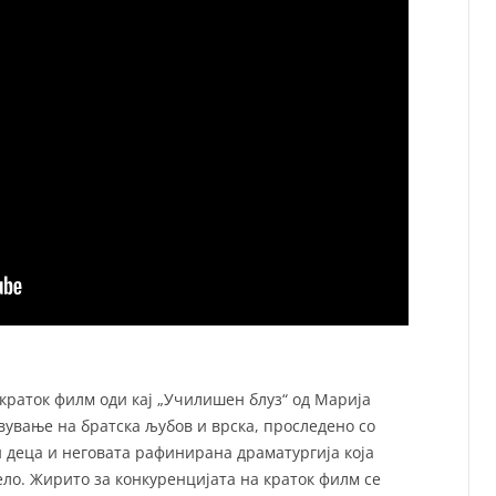
краток филм оди кај „Училишен блуз“ од Марија
вување на братска љубов и врска, проследено со
 деца и неговата рафинирана драматургија која
ло. Жирито за конкуренцијата на краток филм се