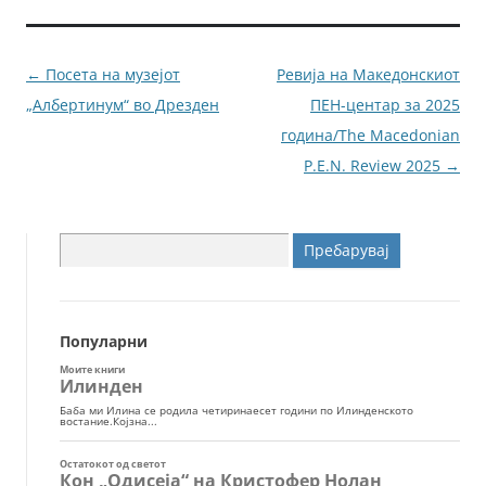
b
n
o
g
o
er
Навигација
←
Посета на музејот
Ревија на Македонскиот
k
за
„Албертинум“ во Дрезден
ПЕН-центар за 2025
написи
година/The Macedonian
P.E.N. Review 2025
→
Пребарувај
за:
Популарни