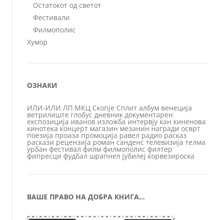
Остатокот од светот
Фестивали
Филмополис
Хумор
ОЗНАКИ
ИЛИ-ИЛИ
ЛП
МКЦ
Скопје
Сплит
албум
венеција
ветрилиште
глобус
дневник
документарен
експозиција
иванов
изложба
интервју
кан
киненова
кинотека
концерт
магазин
мезанин
награди
осврт
поезија
проаза
промоција
равел
радио
расказ
раскази
рецензија
роман
санденс
телевизија
телма
урбан
фестивал
филм
филмополис
филтер
фипресци
фудбал
шрапнел
јубилеј
ќорвезироска
ВАШЕ ПРАВО НА ДОБРА КНИГА…