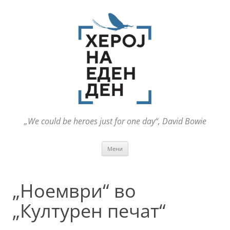
„We could be heroes just for one day“, David Bowie
Оди
Мени
на
содржината
„Ноември“ во
„Културен печат“