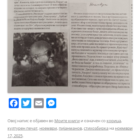
F
T
E
M
a
w
m
e
c
itt
ai
ss
Овој напис е објавен во
Моите книги
и означен со
корица
,
културен печат
,
ноември
,
пијанманов
,
стихозбирка
на
ноември
e
er
l
e
17, 2025
.