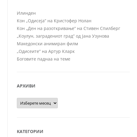
Илинден
Кон „Одисеја“ на Кристофер Нолан
Кон „Ден на разоткривање“ на Стивен Спилберг
„Коулун, заградениот град“ од Јана Узунова
Македонски анимиран филм
„Одисеите“ на Артур Кларк
Боговите паднаа на теме
АРХИВИ
Архиви
КАТЕГОРИИ