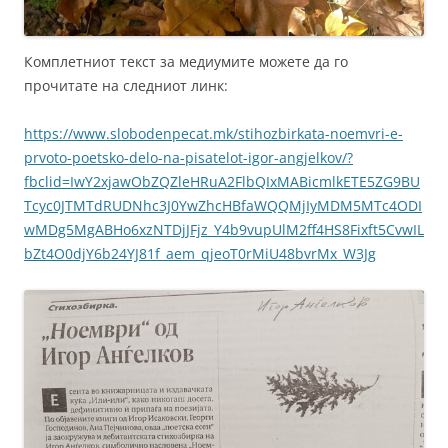
Комплетниот текст за медиумите можете да го
прочитате на следниот линк:
https://www.slobodenpecat.mk/stihozbirkata-noemvri-e-
prvoto-poetsko-delo-na-pisatelot-igor-angjelkov/?
fbclid=IwY2xjawObZQZleHRuA2FlbQIxMABicmlkETE5ZG9BU
Tcyc0JTMTdRUDNhc3J0YwZhcHBfaWQQMjIyMDM5MTc4ODI
wMDg5MgABHo6xzNTDjJFjz_Y4b9vupUlM2ff4HS8Fixft5CvwIL
bZt4O0djY6b24YJ81f_aem_qjeoT0rMiU48bvrMx_W3Jg