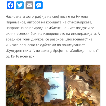
F
T
E
M
a
w
m
e
Насловната фотографија на овој пост е на Никола
c
itt
ai
ss
Пијанманов, авторот на корицата на стихозбирката,
e
er
l
e
направена во природeн амбиент, на чист воздух и со
b
n
силни есенски бои, на извориштето на инспирацијата. А
вредниот Тони Димков, се разбира, „постоењето“ на
o
g
книгата ревносно го одбележи во почитуваниот
o
er
„Културен печат“, во викенд бројот на „Слободен печат“
k
од 15-16 ноември.