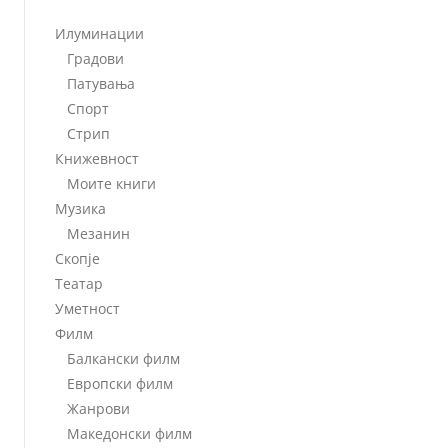
Илуминации
Градови
Патувања
Спорт
Стрип
Книжевност
Моите книги
Музика
Мезанин
Скопје
Театар
Уметност
Филм
Балкански филм
Европски филм
Жанрови
Македонски филм