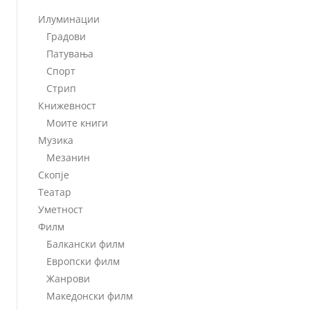
Илуминации
Градови
Патувања
Спорт
Стрип
Книжевност
Моите книги
Музика
Мезанин
Скопје
Театар
Уметност
Филм
Балкански филм
Европски филм
Жанрови
Македонски филм