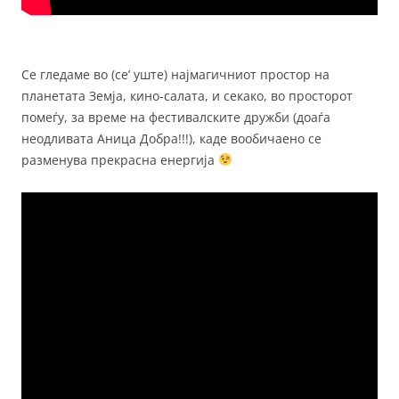
Се гледаме во (се’ уште) најмагичниот простор на
планетата Земја, кино-салата, и секако, во просторот
помеѓу, за време на фестивалските дружби (доаѓа
неодливата Аница Добра!!!), каде вообичаено се
разменува прекрасна енергија