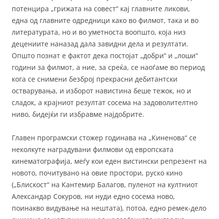
потенцира „грижата на совест“ кај главните ликови,
една од главните одредници како во филмот, така и во
литературата, но и во уметноста воопшто, која низ
децениите наназад дала завидни дела и резултати.
Општо познат е фактот дека постојат „добри“ и „лоши“
години за филмот, а ние, за среќа, се наоѓаме во период
кога се снимени безброј прекрасни дебитантски
остварувања, и изборот навистина беше тежок, но и
сладок, а крајниот резултат сосема на задоволителтно
ниво, бидејќи ги избравме најдобрите.
Главен програмски стожер годинава на „Киненова“ се
неколкуте наградувани филмови од европската
кинематографија, меѓу кои еден вистински репрезент на
новото, почитувано на овие простори, руско кино
(„Блискост“ на Кантемир Балагов, пуленот на култниот
Александар Сокуров, ни нуди едно сосема ново,
поинакво видување на нештата), потоа, едно ремек-дело