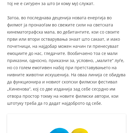
тој не е сигурен за што (и кому му) служат.
Затоа, во последнава деценија новата енергија во
филмот ја пронаоѓам во свежите сили на светската
кинематографска мапа, во дебитантите, кои со своите
први или втори остварувања знаат што сакаат, и иако
почетници, на најдобар можен начин ги пренесуваат
емоциите до нас, гледачите. Вообичаено тоа се мали
приказни, односно, приказни за, условно, „малите“ луѓе,
но со голем емотивен набој при претставувањето на
нивните животни искушенија. На оваа линија се обидува
да функционира и новиот скопски филмски фестивал
„Киненова“, кој со две изданија зад себе сесрдно им
отвора простор токму на новите филмски автори, кои
штотуку треба да го дадат најдоброто од себе.