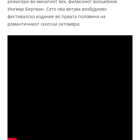
режисери во минатиот век, филмскиот волшебник
Ингмар Бергман. Сето ова ветува возбудливо
фестивалско издание во првата половина на
романтичниот скопски октомври.