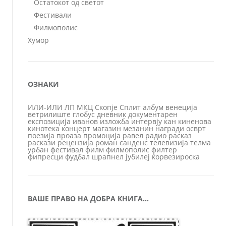
Остатокот од светот
Фестивали
Филмополис
Хумор
ОЗНАКИ
ИЛИ-ИЛИ
ЛП
МКЦ
Скопје
Сплит
албум
венеција
ветрилиште
глобус
дневник
документарен
експозиција
иванов
изложба
интервју
кан
киненова
кинотека
концерт
магазин
мезанин
награди
осврт
поезија
проаза
промоција
равел
радио
расказ
раскази
рецензија
роман
санденс
телевизија
телма
урбан
фестивал
филм
филмополис
филтер
фипресци
фудбал
шрапнел
јубилеј
ќорвезироска
ВАШЕ ПРАВО НА ДОБРА КНИГА…