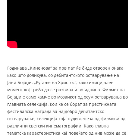
Годинава „Киненова“ за прв пат ќе биде отворен онака
како што доликува, со дебитантското остварување на
Јани Бојаџи, „Ругање на Христос“, како иницијален
момент кој треба да се развива и во иднина. Филмот на
Бојаџи е само камче во мозаикот од осум остварувања во
главната селекција, кои ќе се борат за престижната
фестивалска награда за најдобро дебитантско
остварување, селекција која нуди лепеза од филмови од
различни светски кинематографии. Како главна
тематска карактеристика кај повеќето од нив може да се