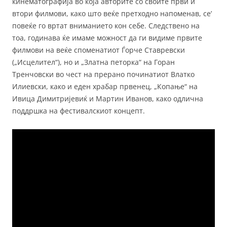
кинематографија во која авторите со своите први и
втори филмови, како што веќе претходно напоменав, се’
повеќе го вртат вниманието кон себе. Следствено на
тоа, годинава ќе имаме можност да ги видиме првите
филмови на веќе споменатиот Ѓорче Ставревски
(„Исцелител“), но и „Златна петорка“ на Горан
Тренчовски во чест на прерано починатиот Влатко
Илиевски, како и еден храбар првенец, „Копање“ на
Ивица Димитријевиќ и Мартин Иванов, како одлична
поддршка на фестивалскиот концепт.