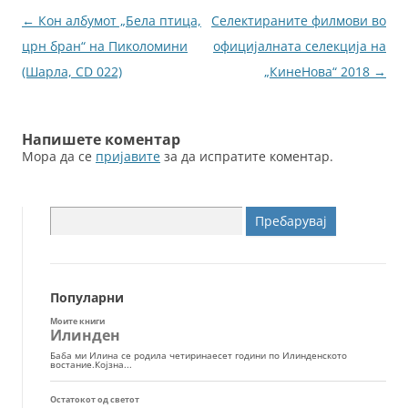
o
g
Навигација
←
Кон албумот „Бела птица,
Селектираните филмови во
o
er
за
црн бран“ на Пиколомини
официјалната селекција на
k
написи
(Шарла, CD 022)
„КинеНова“ 2018
→
Напишете коментар
Мора да се
пријавите
за да испратите коментар.
Пребарувај
за:
Популарни