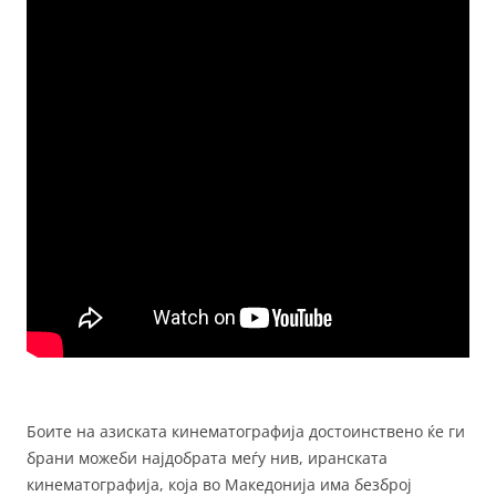
Боите на азиската кинематографија достоинствено ќе ги
брани можеби најдобрата меѓу нив, иранската
кинематографија, која во Македонија има безброј