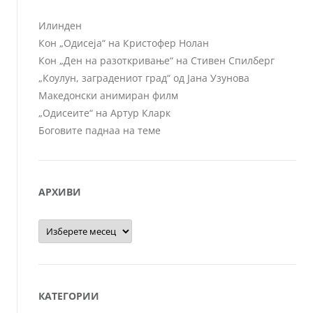
Илинден
Кон „Одисеја“ на Кристофер Нолан
Кон „Ден на разоткривање“ на Стивен Спилберг
„Коулун, заградениот град“ од Јана Узунова
Македонски анимиран филм
„Одисеите“ на Артур Кларк
Боговите паднаа на теме
АРХИВИ
Архиви
КАТЕГОРИИ