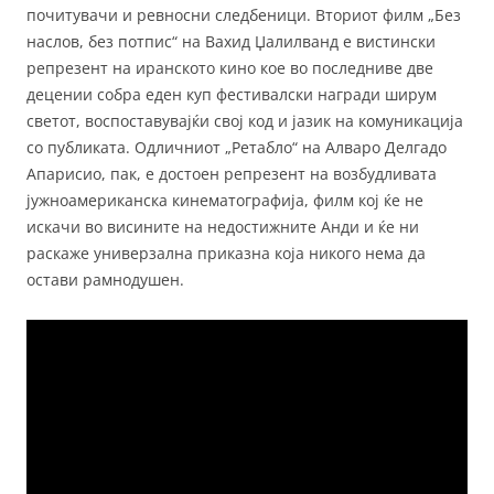
почитувачи и ревносни следбеници. Вториот филм „Без
наслов, без потпис“ на Вахид Џалилванд е вистински
репрезент на иранското кино кое во последниве две
децении собра еден куп фестивалски награди ширум
светот, воспоставувајќи свој код и јазик на комуникација
со публиката. Одличниот „Ретабло“ на Алваро Делгадо
Апарисио, пак, е достоен репрезент на возбудливата
јужноамериканска кинематографија, филм кој ќе не
искачи во висините на недостижните Анди и ќе ни
раскаже универзална приказна која никого нема да
остави рамнодушен.