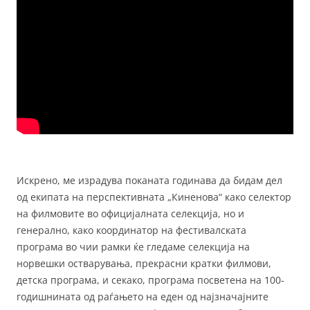
Искрено, ме израдува поканата годинава да бидам дел
од екипата на перспективната „Киненова“ како селектор
на филмовите во официјалната селекција, но и
генерално, како координатор на фестивалската
програма во чии рамки ќе гледаме селекција на
норвешки остварувања, прекрасни кратки филмови,
детска програма, и секако, програма посветена на 100-
годишнината од раѓањето на еден од најзначајните