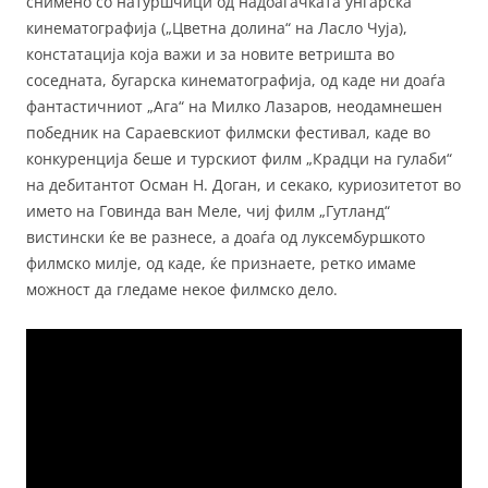
снимено со натуршчици од надоаѓачката унгарска
кинематографија („Цветна долина“ на Ласло Чуја),
констатација која важи и за новите ветришта во
соседната, бугарска кинематографија, од каде ни доаѓа
фантастичниот „Ага“ на Милко Лазаров, неодамнешен
победник на Сараевскиот филмски фестивал, каде во
конкуренција беше и турскиот филм „Крадци на гулаби“
на дебитантот Осман Н. Доган, и секако, куриозитетот во
името на Говинда ван Меле, чиј филм „Гутланд“
вистински ќе ве разнесе, а доаѓа од луксембуршкото
филмско милје, од каде, ќе признаете, ретко имаме
можност да гледаме некое филмско дело.