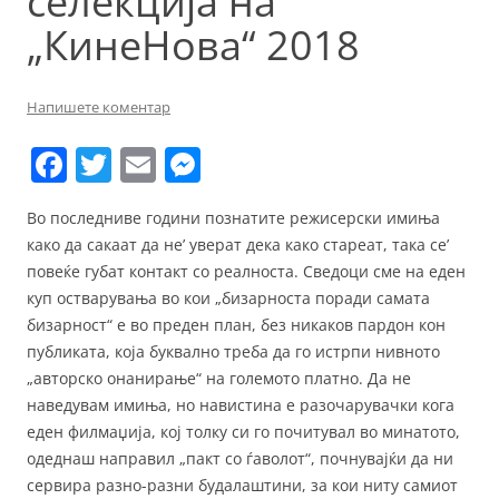
селекција на
„КинеНова“ 2018
Напишете коментар
F
T
E
M
a
w
m
e
Во последниве години познатите режисерски имиња
c
itt
ai
ss
како да сакаат да не’ уверат дека како стареат, така се’
e
er
l
e
повеќе губат контакт со реалноста. Сведоци сме на еден
b
n
куп остварувања во кои „бизарноста поради самата
бизарност“ е во преден план, без никаков пардон кон
o
g
публиката, која буквално треба да го истрпи нивното
o
er
„авторско онанирање“ на големото платно. Да не
k
наведувам имиња, но навистина е разочарувачки кога
еден филмаџија, кој толку си го почитувал во минатото,
одеднаш направил „пакт со ѓаволот“, почнувајќи да ни
сервира разно-разни будалаштини, за кои ниту самиот