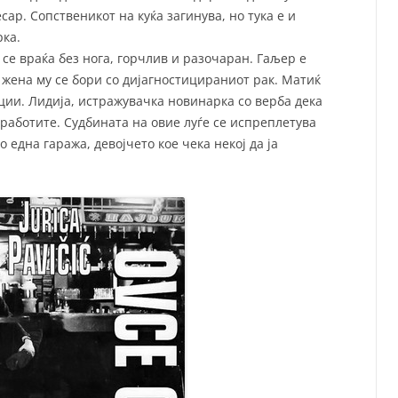
сар. Сопственикот на куќа загинува, но тука е и
рка.
 се враќа без нога, горчлив и разочаран. Гаљер е
 жена му се бори со дијагностицираниот рак. Матиќ
ции. Лидија, истражувачка новинарка со верба дека
работите. Судбината на овие луѓе се испреплетува
о една гаража, девојчето кое чека некој да ја