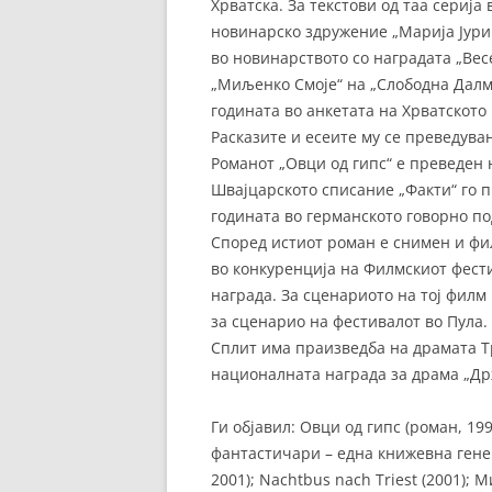
Хрватска. За текстови од таа серија
новинарско здружение „Марија Jуриќ
во новинарството со наградата „Вес
„Миљенко Смоје“ на „Слободна Далма
годината во анкетата на Хрватското
Расказите и есеите му се преведуван
Романот „Овци од гипс“ е преведен 
Швајцарското списание „Факти“ го п
годината во германското говорно по
Според истиот роман е снимен и фил
во конкуренција на Филмскиот фести
награда. За сценариото на тој филм
за сценарио на фестивалот во Пула.
Сплит има праизведба на драмата Тр
националната награда за драма „Др
Ги објавил: Овци од гипс (роман, 19
фантастичари – една книжевна генер
2001); Nachtbus nach Triest (2001); М