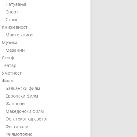
Патувања
Спорт
Стрип
Книжевност
Моите книги
Музика
Мезанин
Скопје
Театар
Уметност
Филм
Балкански филм
Европски филм
Жанрови
Македонски филм
Остатокот од светот
Фестивали
Филмополис