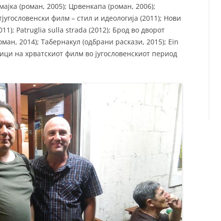
мајка (роман, 2005); Црвенкапа (роман, 2006);
тјугословенски филм – стил и идеологија (2011); Нови
1); Patruglia sulla strada (2012); Брод во дворот
роман, 2014); Табернакул (одбрани раскази, 2015); Ein
асици на хрватскиот филм во југословенскиот период