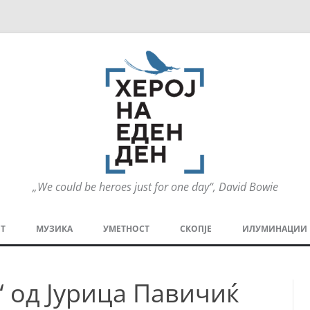
„We could be heroes just for one day“, David Bowie
Оди
на
Т
МУЗИКА
УМЕТНОСТ
СКОПЈЕ
ИЛУМИНАЦИИ
содржината
МЕЗАНИН
СТРИП
ГРА
“ од Јурица Павичиќ
ТЕАТАР
ПАТ