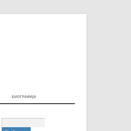
БИОГРАФИЈА
ДОВИ
МОИТЕ КНИГИ
УВАЊА
Пребарувај
за: