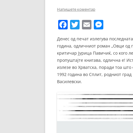
ЕВРОПСКИ ФИЛМ
Напишете коментар
ОСТАТОКОТ ОД СВЕТО
F
T
E
M
ЖАНРОВИ
a
w
m
e
Денес од печат излегува последнат
ФЕСТИВАЛИ
c
itt
ai
ss
година, одличниот роман „Овци од г
e
er
l
e
ФИЛМОПОЛИС
критичар Јурица Павичиќ, со кого л
b
n
пропуштајте книгава, одлична е! И
излезе во Хрватска, поради тоа што 
o
g
1992 година во Сплит, родниот град 
o
er
Василевски.
k