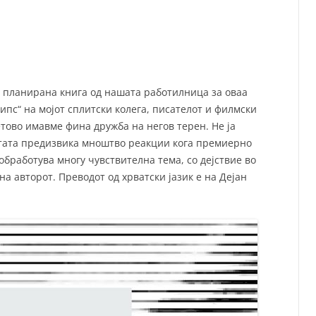
СП
Т
ХУ
а планирана книга од нашата работилница за оваа
ипс“ на мојот сплитски колега, писателот и филмски
етово имавме фина дружба на негов терен. Не ја
стата предизвика мноштво реакции кога премиерно
обработува многу чувствителна тема, со дејствие во
на авторот. Преводот од хрватск
и јазик е на Дејан