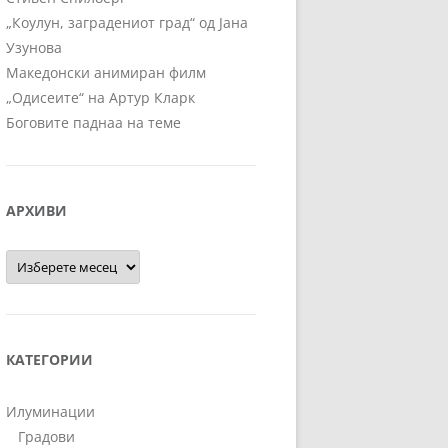
„Коулун, заградениот град“ од Јана
Узунова
Македонски анимиран филм
„Одисеите“ на Артур Кларк
Боговите паднаа на теме
АРХИВИ
Архиви
КАТЕГОРИИ
Илуминации
Градови