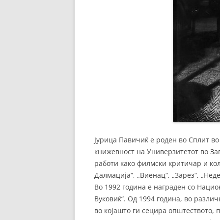
Јурица Павичиќ е роден во Сплит во
книжевност на Универзитетот во Заг
работи како филмски критичар и ко
Далмација“, „Виенац“, „Зарез“, „Нед
Во 1992 година е награден со Наци
Вуковиќ“. Од 1994 година, во разли
во којашто ги сецира општеството, 