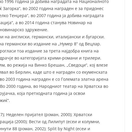
 во 1996 година ја добива наградата на Националното
 Загорка“, во 2002 година награден е за придонес
елко Тенџера“, во 2007 година ја добива наградата
ција“, а во 2014 година станува Новинар на
 новинарско здружение.
и на англиски, германски, италијански и бугарски.
на германски во издание на „Нумер 8“ од Вецлар.
рогласи тоа издание за трета најдобра книга на
драчје во категоријата крими-романи и трилери.
м, во режија на Винко Брешан, „Сведоци“, кој влезе
вал во Берлин, каде што е награден со екуменската
 во 2003 година награден е со Големата златна арена
 Во 2000 година, во Народниот театар на Хрватска во
ујачка, која претходната година ја освои
жиќ“.
97); Неделен пријател (роман, 2000); Хрватски
ација (2000); Вести од Лилипут (есеи и колумни,
инути 88 (роман, 2002); Split by Night (есеи и