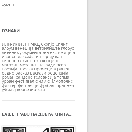
Хумор
ОЗНАКИ
ИЛИ-ИЛИ
ЛП
МКЦ
Скопје
Сплит
албум
венеција
ветрилиште
глобус
дневник
документарен
експозиција
иванов
изложба
интервју
кан
киненова
кинотека
концерт
магазин
мезанин
награди
осврт
поезија
проаза
промоција
равел
радио
расказ
раскази
рецензија
роман
санденс
телевизија
телма
урбан
фестивал
филм
филмополис
филтер
фипресци
фудбал
шрапнел
јубилеј
ќорвезироска
ВАШЕ ПРАВО НА ДОБРА КНИГА…