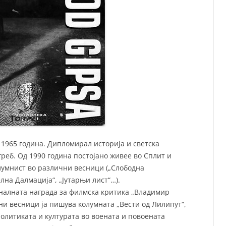
 1965 година. Дипломирал историја и светска
реб. Од 1990 година постојано живее во Сплит и
лумнист во различни весници („Слободна
елна Далмација“, „Јутарњи лист“…).
оналната награда за филмска критика „Владимир
чни весници ја пишува колумната „Вести од Лилипут“,
политиката и културата во воената и повоената