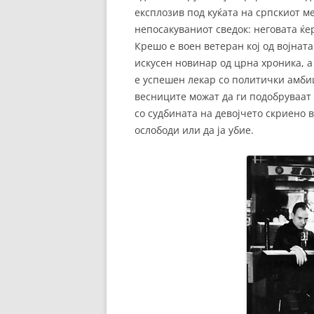
експлозив под куќата на српскиот ме
непосакуваниот сведок: неговата ќе
Крешо е воен ветеран кој од војната
искусен новинар од црна хроника, а
е успешен лекар со политички амби
весниците можат да ги подобруваат 
со судбината на девојчето скриено в
ослободи или да ја убие.