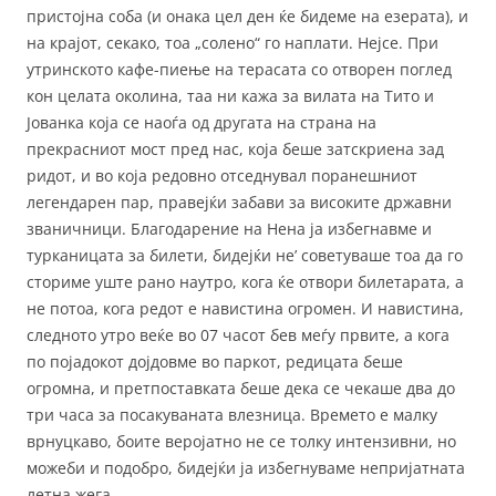
пристојна соба (и онака цел ден ќе бидеме на езерата), и
на крајот, секако, тоа „солено“ го наплати. Нејсе. При
утринското кафе-пиење на терасата со отворен поглед
кон целата околина, таа ни кажа за вилата на Тито и
Јованка која се наоѓа од другата на страна на
прекрасниот мост пред нас, која беше затскриена зад
ридот, и во која редовно отседнувал поранешниот
легендарен пар, правејќи забави за високите државни
званичници. Благодарение на Нена ја избегнавме и
турканицата за билети, бидејќи не’ советуваше тоа да го
сториме уште рано наутро, кога ќе отвори билетарата, а
не потоа, кога редот е навистина огромен. И навистина,
следното утро веќе во 07 часот бев меѓу првите, а кога
по појадокот дојдовме во паркот, редицата беше
огромна, и претпоставката беше дека се чекаше два до
три часа за посакуваната влезница. Времето е малку
врнуцкаво, боите веројатно не се толку интензивни, но
можеби и подобро, бидејќи ја избегнуваме непријатната
летна жега.