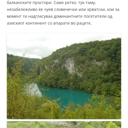
балканските простори. Само ретко, тук-таму,
незабележливо ќе чуев словенечки или хрватски, кои за
момент ги надгласуваа доминантните посетители од
азискиот континент со апарати во рацете.