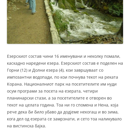
Езерскиот состав чини 16 именувани и неколку помали,
каскадно наредени езера. Езерскиот состав е поделен на
Горни (12) и Долни езера (4), кои завршуваат со
импозантни водопади, по кои почнува текот на реката
Корана. Националниот парк на посетителите им нуди
осум програми за посета на езерата, четири
планинарски стази, а за посетителите е отворен во
текот на целата година. Тоа ни го спомена и Нена, која
рече дека би било убаво да додјеме некогаш и во зима,
кога дел од езерата се замрзнати, и сето тоа наликувало
на вистинска бајка.