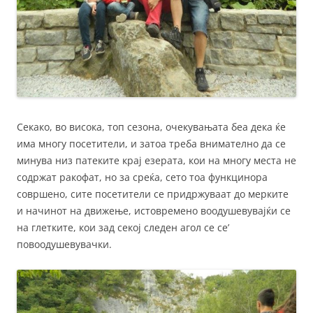
Секако, во висока, топ сезона, очекувањата беа дека ќе
има многу посетители, и затоа треба внимателно да се
минува низ патеките крај езерата, кои на многу места не
содржат ракофат, но за среќа, сето тоа функцинора
совршено, сите посетители се придржуваат до мерките
и начинот на движење, истовремено воодушевувајќи се
на глетките, кои зад секој следен агол се се’
повоодушевувачки.