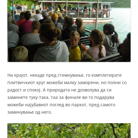
На крајот, некаде пред стемнување, го комплетирате
плитвичкиот круг можеби малку заморени, но полни со
радост и спокој. А природата не дозволува да си
заминете туку-така, таа за финале ви го подарува
можеби најубавиот поглед во паркот, пред самото
заминување од него.