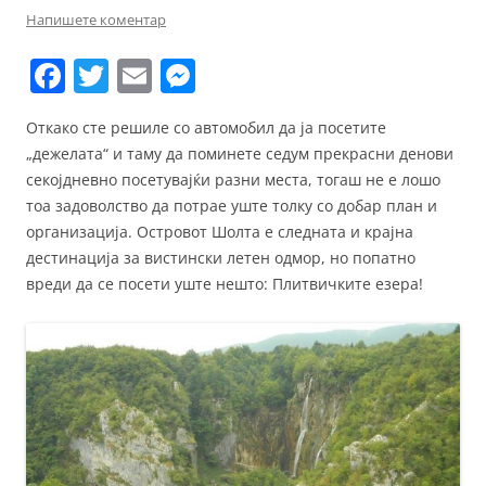
Напишете коментар
F
T
E
M
a
w
m
e
Откако сте решиле со автомобил да ја посетите
c
itt
ai
ss
„дежелата“ и таму да поминете седум прекрасни денови
e
er
l
e
секојдневно посетувајќи разни места, тогаш не е лошо
b
n
тоа задоволство да потрае уште толку со добар план и
организација. Островот Шолта е следната и крајна
o
g
дестинација за вистински летен одмор, но попатно
o
er
вреди да се посети уште нешто: Плитвичките езера!
k