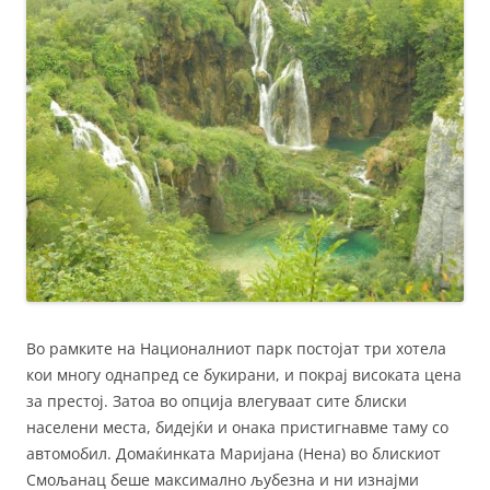
Во рамките на Националниот парк постојат три хотела
кои многу однапред се букирани, и покрај високата цена
за престој. Затоа во опција влегуваат сите блиски
населени места, бидејќи и онака пристигнавме таму со
автомобил. Домаќинката Маријана (Нена) во блискиот
Смољанац беше максимално љубезна и ни изнајми