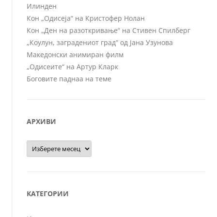
Илинден
Кон „Одисеја“ на Кристофер Нолан
Кон „Ден на разоткривање“ на Стивен Спилберг
„Коулун, заградениот град“ од Јана Узунова
Македонски анимиран филм
„Одисеите“ на Артур Кларк
Боговите паднаа на теме
АРХИВИ
Архиви
КАТЕГОРИИ