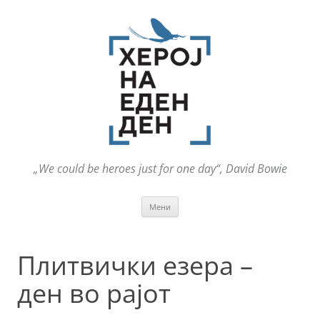
„We could be heroes just for one day“, David Bowie
Оди
Мени
на
содржината
Плитвички езера –
ден во рајот