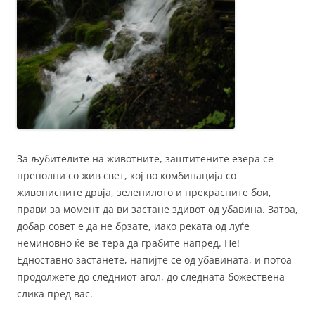
За љубителите на животните, заштитените езера се
преполни со жив свет, кој во комбинација со
живописните дрвја, зеленилото и прекрасните бои,
прави за момент да ви застане здивот од убавина. Затоа,
добар совет е да не брзате, иако реката од луѓе
неминовно ќе ве тера да грабите напред. Не!
Едноставно застанете, напијте се од убавината, и потоа
продолжете до следниот агол, до следната божествена
слика пред вас.