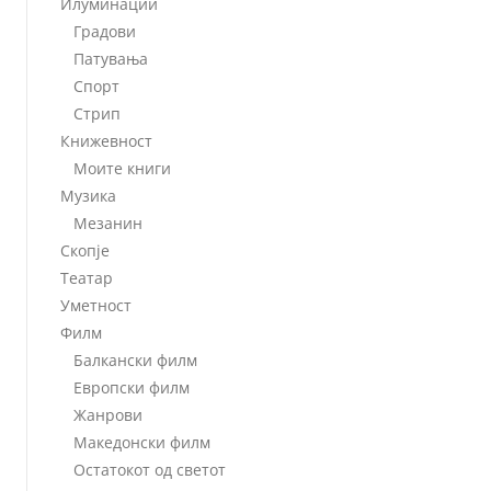
Илуминации
Градови
Патувања
Спорт
Стрип
Книжевност
Моите книги
Музика
Мезанин
Скопје
Театар
Уметност
Филм
Балкански филм
Европски филм
Жанрови
Македонски филм
Остатокот од светот