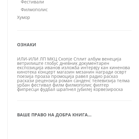
Фестивали
Филмополис
Хумор
ОЗНАКИ
ИЛИ-ИЛИ
ЛП
МКЦ
Скопје
Сплит
албум
венеција
ветрилиште
глобус
дневник
документарен
експозиција
иванов
изложба
интервју
кан
киненова
кинотека
концерт
магазин
мезанин
награди
осврт
поезија
проаза
промоција
равел
радио
расказ
раскази
рецензија
роман
санденс
телевизија
телма
урбан
фестивал
филм
филмополис
филтер
фипресци
фудбал
шрапнел
јубилеј
ќорвезироска
ВАШЕ ПРАВО НА ДОБРА КНИГА…