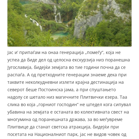
Јас и’ припаѓам на онаа генерација „помеѓу“, која не
успеа да биде дел од целосна екскурзија низ поранешна
Југославија, бидејќи земјата во тие години почна да се
распаѓа. А од претходните генерации знаеме дека при
таквите неколкудневни излети крајна дестинација на
северот беше Постоинска јама, а при спуштањето
надолу се шетало низ магичните Плитвички езера. Таа
слика во која „горниот господин“ не штедел кога сипувал
убавина на земјата е останата во колективната свест на
многумина од поранешната држава, за во меѓувреме
Плитвице да станат светска атракција, бидејќи при
посетата на Националниот парк, јас не видов човек од