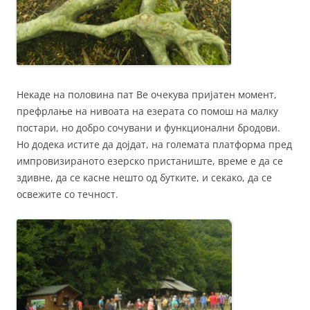
Некаде на половина пат Ве очекува пријатен момент,
префрлање на нивоата на езерата со помош на малку
постари, но добро сочувани и функционални бродови.
Но додека истите да дојдат, на големата платформа пред
импровизираното езерско пристаниште, време е да се
здивне, да се касне нешто од бутките, и секако, да се
освежите со течност.