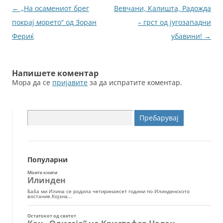
o
g
Навигација
←
„На осамениот брег
Вевчани, Калишта, Радожда
o
er
за
покрај морето“ од Зоран
– грст од југозападни
k
написи
Фериќ
убавини!
→
Напишете коментар
Мора да се
пријавите
за да испратите коментар.
Пребарувај
за:
Популарни