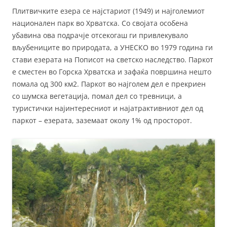
Плитвичките езера се најстариот (1949) и најголемиот
национален парк во Хрватска. Со својата особена
убавина ова подрачје отсекогаш ги привлекувало
вљубениците во природата, а УНЕСКО во 1979 година ги
стави езерата на Пописот на светско наследство. Паркот
е сместен во Горска Хрватска и зафаќа површина нешто
помала од 300 км2. Паркот во најголем дел е прекриен
со шумска вегетација, помал дел со тревници, а
туристички најинтересниот и најатрактивниот дел од
паркот – езерата, заземаат околу 1% од просторот.