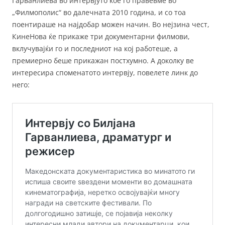
Гарванлиева во интервјуто кое го правевме во
„Филмополис“ во далечната 2010 година, и со тоа
поентираше на најдобар можен начин. Во нејзина чест,
КинеНова ќе прикаже три документарни филмови,
вклучувајќи го и последниот на кој работеше, а
премиерно беше прикажан постхумно. А доколку ве
интересира споменатото интервју, повелете линк до
него: