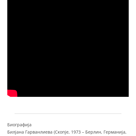
Биографијa
Билјана Гарванлиева (Скопје, 1973 – Берлин, Германија,