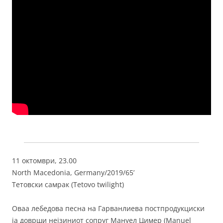
11 октомври, 23.00
North Macedonia, Germany/2019/65’
Тетовски самрак (Tetovo twilight)
Оваа лебедова песна на Гарванлиева постпродукциски
ја доврши нејзиниот сопруг Мануел Цимер (Manuel