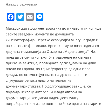
Напишете коментар
F
T
E
M
a
w
m
e
Македонската документаристика во минатото ги испиша
c
itt
ai
ss
своите ѕвездени моменти во домашната
e
er
l
e
кинематографија, неретко освојувајќи многу награди и
b
n
на светските фестивали. Врвот се случи оваа година со
двојната номинација за Оскар на „Медена земја“. Но,
o
g
пред да се случи успехот благодарение на сјајната
o
er
приказна за Атиџе, последната одгледувачка на диви
k
пчели во Европа, во тој меѓупростор од една ипол
декада, по осамостојувањето на државава, не се
случуваше речиси ништо на планот на
документаристиката. По долгогодишно затишје, се
појавија неколку интересни млади автори на
документарци, кои даваа надеж дека малку
подзаборавениот жанр повторно ќе се врати на старите