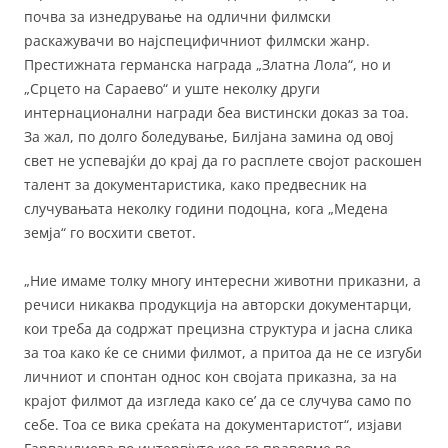
почва за изнедрување на одлични филмски
раскажувачи во најспецифичниот филмски жанр.
Престижната германска награда „Златна Лола“, но и
„Срцето на Сараево“ и уште неколку други
интернационални награди беа вистински доказ за тоа.
За жал, по долго боледување, Билјана замина од овој
свет не успевајќи до крај да го расплете својот раскошен
талент за документаристика, како предвесник на
случувањата неколку години подоцна, кога „Медена
земја“ го восхити светот.
„Ние имаме толку многу интересни животни приказни, а
речиси никаква продукција на авторски документарци,
кои треба да содржат прецизна структура и јасна слика
за тоа како ќе се сними филмот, а притоа да не се изгуби
личниот и спонтан однос кон својата приказна, за на
крајот филмот да изгледа како се’ да се случува само по
себе. Тоа се вика среќата на документаристот“, изјави