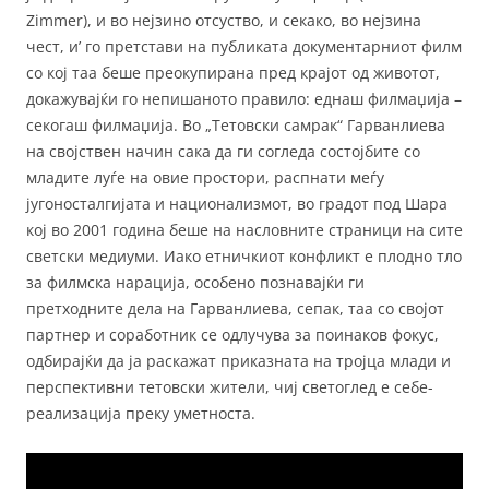
Zimmer), и во нејзино отсуство, и секако, во нејзина
чест, и’ го претстави на публиката документарниот филм
со кој таа беше преокупирана пред крајот од животот,
докажувајќи го непишаното правило: еднаш филмаџија –
секогаш филмаџија. Во „Тетовски самрак“ Гарванлиева
на својствен начин сака да ги согледа состојбите со
младите луѓе на овие простори, распнати меѓу
југоносталгијата и национализмот, во градот под Шара
кој во 2001 година беше на насловните страници на сите
светски медиуми. Иако етничкиот конфликт е плодно тло
за филмска нарација, особено познавајќи ги
претходните дела на Гарванлиева, сепак, таа со својот
партнер и соработник се одлучува за поинаков фокус,
одбирајќи да ја раскажат приказната на тројца млади и
перспективни тетовски жители, чиј светоглед е себе-
реализација преку уметноста.