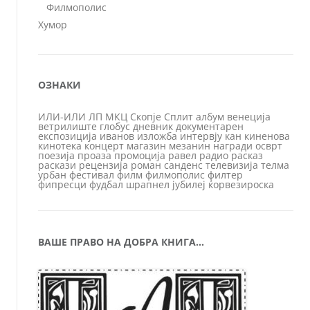
Филмополис
Хумор
ОЗНАКИ
ИЛИ-ИЛИ
ЛП
МКЦ
Скопје
Сплит
албум
венеција
ветрилиште
глобус
дневник
документарен
експозиција
иванов
изложба
интервју
кан
киненова
кинотека
концерт
магазин
мезанин
награди
осврт
поезија
проаза
промоција
равел
радио
расказ
раскази
рецензија
роман
санденс
телевизија
телма
урбан
фестивал
филм
филмополис
филтер
фипресци
фудбал
шрапнел
јубилеј
ќорвезироска
ВАШЕ ПРАВО НА ДОБРА КНИГА…