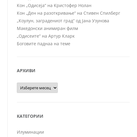
Кон „Одисеја“ на Кристофер Нолан
Кон „Ден на разоткривање“ на Стивен Спилберг
„Коулун, заградениот град“ од Јана Узунова
Македонски анимиран филм
„Одисеите“ на Артур Кларк
Боговите паднаа на теме
АРХИВИ
Архиви
КАТЕГОРИИ
Илуминации