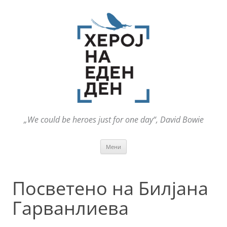
„We could be heroes just for one day“, David Bowie
Оди
Мени
на
содржината
Посветено на Билјана
Гарванлиева