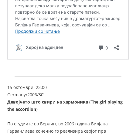
15 октомври, 23.00
Germany/2006/30’
Девојчето што свири на хармоника (The girl playing
the accordion)
По студиите во Берлин, во 2006 година Билјана
Гарванлиева конечно го реализира својот прв