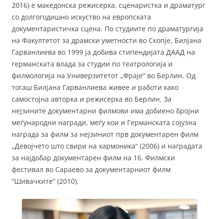
2016) е македонска режисерка, сценаристка и драматург
со долгогодишно искуство на европската
документаристичка сцена. По студиите по драматургија
на Факултетот за драмски уметности во Скопје, Билјана
Гарванлиева во 1999 ја добива стипендијата ДААД на
германската влада за студии по театрологија и
филмологија на Универзитетот „Фраје“ во Берлин. Од
тогаш Билјана Гарванлиева живее и работи како
самостојна авторка и режисерка во Берлин. За
нејзините документарни филмови има добиено бројни
меѓународни награди, меѓу кои и Германската сојузна
награда за филм за нејзиниот прв документарен филм
„Девојчето што свири на хармоника“ (2006) и наградата
за најдобар документарен филм на 16. Филмски
фестивал во Сараево за документарниот филм
“Шивачките” (2010).