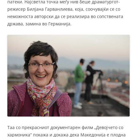
патеки. Најсветла точка меѓу нив беше драматургот-
режисер Билјана Гарванлиева, која, соочувајќи се со
неможноста авторски да се реализира во сопствената
држава, замина во Германија.
Таа со прекрасниот документарен филм „Девојчето со
хармоника“ покажа и докажа дека Македонија е плодна