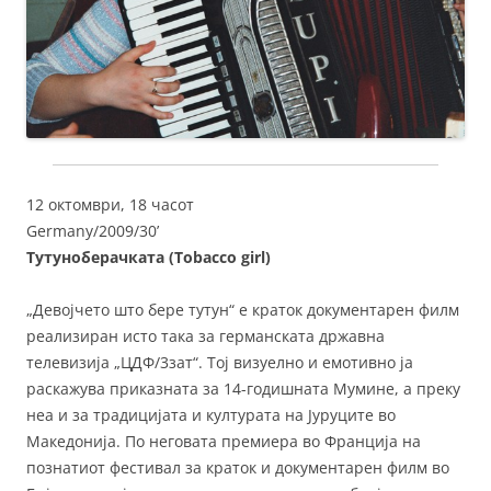
12 октомври, 18 часот
Germany/2009/30’
Тутуноберачката (Tobacco girl)
„Девојчето што бере тутун“ е краток документарен филм
реализиран исто така за германската државна
телевизија „ЦДФ/3зат“. Тој визуелно и емотивно ја
раскажува приказната за 14-годишната Мумине, а преку
неа и за традицијата и културата на Јуруците во
Македонија. По неговата премиера во Франција на
познатиот фестивал за краток и документарен филм во