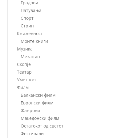
Градови
Патувања
Спорт
Стрип
Книжевност
Моите книги
Музика
Мезанин
Скопје
Театар
Уметност
Филм
Балкански филм
Европски филм
Жанрови
Македонски филм
Остатокот од светот
Фестивали