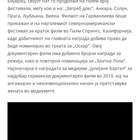
Бијариц, својот пат го продолжи на голем број
фестивали, меѓу кои и на: „Загреб докс“, Анкара, Солун,
Прага, Љубљана, Виена. Филмот на Гарванлиева беше
прикажан и на најголемиот северноамерикански
фестивал за краток филм во Палм Спрингс, Калифорнија,
каде добитникот на главната награда добива право да
биде номиниран во трката за „Оскар“. Овој
документарен филм има добиено бројни награди за
режија, како и повторна номинација за „Златна Лола“.
Најзначајна е наградата за медиуми „Јулијане Бартел“ за
најдобар германски документарен филм во 2010, кој на
ангажиран и неконвенционален начин ја претставува
жената во медиумите.