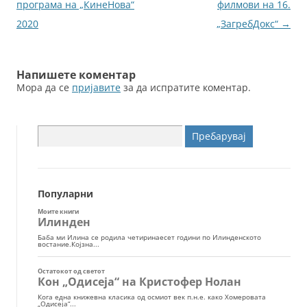
k
за
програма на „КинеНова“
филмови на 16.
написи
2020
„ЗагребДокс“
→
Напишете коментар
Мора да се
пријавите
за да испратите коментар.
Пребарувај
за:
Популарни