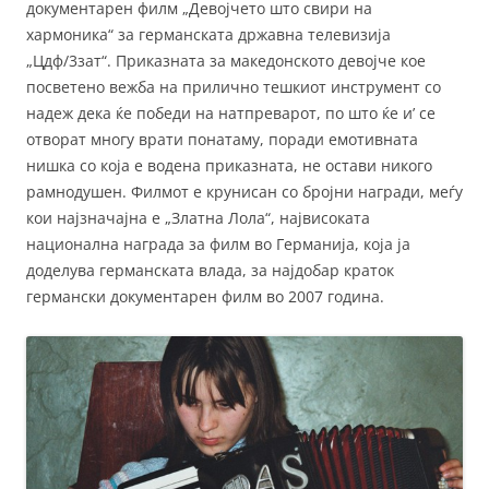
документарен филм „Девојчето што свири на
хармоника“ за германската државна телевизија
„Цдф/3зат“. Приказната за македонското девојче кое
посветено вежба на прилично тешкиот инструмент со
надеж дека ќе победи на натпреварот, по што ќе и’ се
отворат многу врати понатаму, поради емотивната
нишка со која е водена приказната, не остави никого
рамнодушен. Филмот е крунисан со бројни награди, меѓу
кои најзначајна е „Златна Лола“, највисоката
национална награда за филм во Германија, која ја
доделува германската влада, за најдобар краток
германски документарен филм во 2007 година.