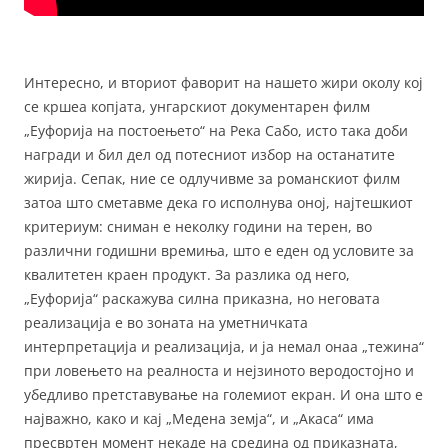
Интересно, и вториот фаворит на нашето жири околу кој
се кршеа копјата, унгарскиот документарен филм
„Еуфорија на постоењето“ на Река Сабо, исто така доби
награди и бил дел од потесниот избор на останатите
жирија. Сепак, ние се одлучивме за романскиот филм
затоа што сметавме дека го исполнува оној, најтешкиот
критериум: сниман е неколку години на терен, во
различни годишни времиња, што е еден од условите за
квалитетен краен продукт. За разлика од него,
„Еуфорија“ раскажува силна приказна, но неговата
реализација е во зоната на уметничката
интерпретација и реализација, и ја немал онаа „тежина“
при ловењето на реалноста и нејзиното веродостојно и
убедливо претставување на големиот екран. И она што е
најважно, како и кај „Медена земја“, и „Акаса“ има
пресвртен момент некаде на средина од приказната,