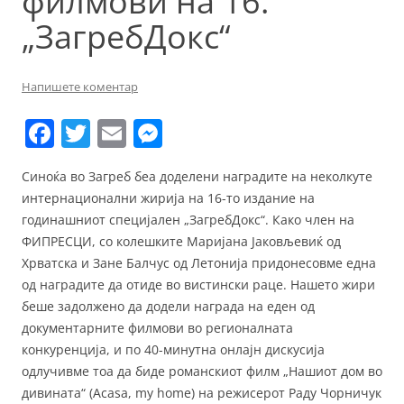
филмови на 16.
„ЗагребДокс“
Напишете коментар
F
T
E
M
a
w
m
e
Синоќа во Загреб беа доделени наградите на неколкуте
c
itt
ai
ss
интернационални жирија на 16-то издание на
e
er
l
e
годинашниот специјален „ЗагребДокс“. Како член на
b
n
ФИПРЕСЦИ, со колешките Маријана Јаковљевиќ од
Хрватска и Зане Балчус од Летонија придонесовме една
o
g
од наградите да отиде во вистински раце. Нашето жири
o
er
беше задолжено да додели награда на еден од
k
документарните филмови во регионалната
конкуренција, и по 40-минутна онлајн дискусија
одлучивме тоа да биде романскиот филм „Нашиот дом во
дивината“ (Acasa, my home) на режисерот Раду Чорничук