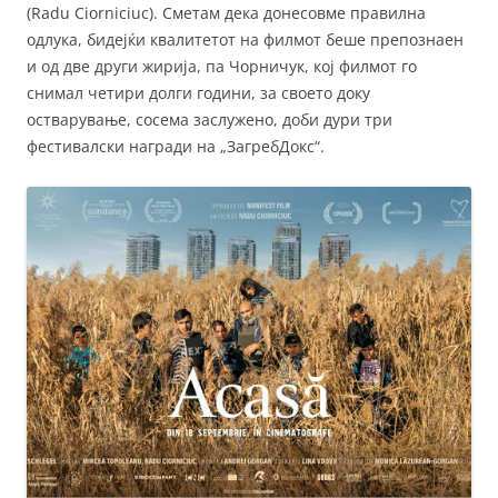
(Radu Ciorniciuc). Сметам дека донесовме правилна
одлука, бидејќи квалитетот на филмот беше препознаен
и од две други жирија, па Чорничук, кој филмот го
снимал четири долги години, за своето доку
остварување, сосема заслужено, доби дури три
фестивалски награди на „ЗагребДокс“.