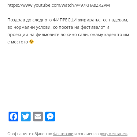
https://www.youtube.com/watch?v=97KHAsZR2VM
Поздрав до следното ФИПРЕСЦИ жирирање, се надевам,
во нормални услови, со посета на фестивалот и
проекции на филмовите во кино сали, онаму кадешто им
е местото
F
T
E
M
a
w
m
e
c
itt
ai
ss
Овој напис е објавен во
Фестивали
и означен со
документарен
,