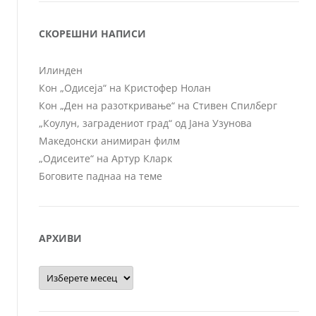
СКОРЕШНИ НАПИСИ
Илинден
Кон „Одисеја“ на Кристофер Нолан
Кон „Ден на разоткривање“ на Стивен Спилберг
„Коулун, заградениот град“ од Јана Узунова
Македонски анимиран филм
„Одисеите“ на Артур Кларк
Боговите паднаа на теме
АРХИВИ
Архиви