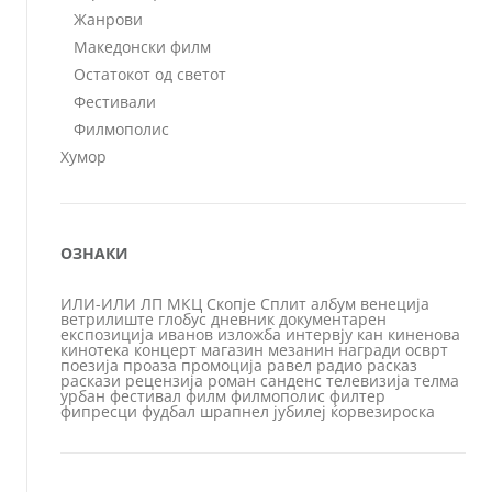
Жанрови
Македонски филм
Остатокот од светот
Фестивали
Филмополис
Хумор
ОЗНАКИ
ИЛИ-ИЛИ
ЛП
МКЦ
Скопје
Сплит
албум
венеција
ветрилиште
глобус
дневник
документарен
експозиција
иванов
изложба
интервју
кан
киненова
кинотека
концерт
магазин
мезанин
награди
осврт
поезија
проаза
промоција
равел
радио
расказ
раскази
рецензија
роман
санденс
телевизија
телма
урбан
фестивал
филм
филмополис
филтер
фипресци
фудбал
шрапнел
јубилеј
ќорвезироска