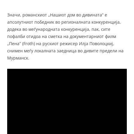
Значи, романскиот „Нашиот дом во дивината“ е
апсолутниот победник во регионалната конкуренција,
додека во меѓународната конкуренција, пак, сите
пофалби отидоа на сметка на документарниот филм
„Пена“ (Froth) на рускиот режисер Илја Поволоцкиј,
снимен меѓу локалната заедница во дивите предели на
Мурманск.