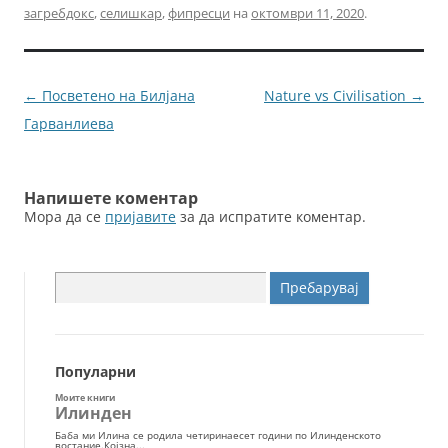
загребдокс
,
селишкар
,
фипресци
на
октомври 11, 2020
.
e
er
l
e
b
n
o
g
Навигација
←
Посветено на Билјана
Nature vs Civilisation
→
o
er
за
Гарванлиева
k
написи
Напишете коментар
Мора да се
пријавите
за да испратите коментар.
Пребарувај
за:
Популарни