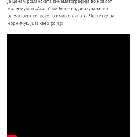
ја ценам романската кинематографија во новиот
милениум, и „Акаса“ ми беше надоврзување на
впечатокот кој веќе го имав стекнато. Честитки за
Чорничук, just keep going!