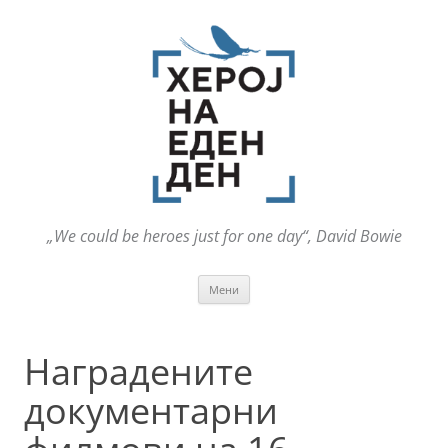
„We could be heroes just for one day“, David Bowie
Оди
Мени
на
содржината
Наградените
документарни