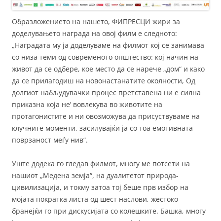
Образложението на нашето, ФИПРЕСЦИ жири за
доделувањето награда на овој филм е следното:
„Наградата му ја доделуваме на филмот кој се занимава
со низа теми од современото општество: кој начин на
живот да се одбере, кое место да се нарече „дом“ и како
да се прилагодиш на новонастанатите околности, Од
долгиот набљудувачки процес претставена ни е силна
приказна која не’ вовлекува во животите на
протагонистите и ни овозможува да присуствуваме на
клучните моменти, засилувајќи ја со тоа емотивната
поврзаност меѓу нив“.
Уште додека го гледав филмот, многу ме потсети на
нашиот „Медена земја“, на дуалитетот природа-
цивилизација, и токму затоа тој беше прв избор на
мојата пократка листа од шест наслови, жестоко
бранејќи го при дискусијата со колешките. Башка, многу