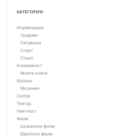
КАТЕГОРИИ
Илуминации
Градови
Патувања
Спорт
Стрип
Книжевност
Моите книги
Музика
Мезанин
Скопје
Театар
Уметност
Филм
Балкански филм
Европски филм