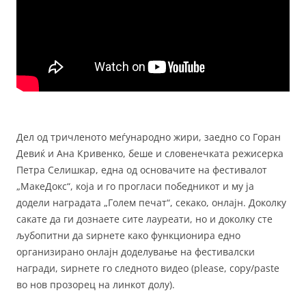
Дел од тричленото меѓународно жири, заедно со Горан
Девиќ и Ана Кривенко, беше и словенечката режисерка
Петра Селишкар, една од основачите на фестивалот
„МакеДокс“, која и го прогласи победникот и му ја
додели наградата „Голем печат“, секако, онлајн. Доколку
сакате да ги дознаете сите лауреати, но и доколку сте
љубопитни да ѕирнете како функционира едно
организирано онлајн доделување на фестивалски
награди, ѕирнете го следното видео (please, copy/paste
во нов прозорец на линкот долу).