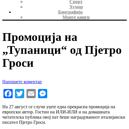
Спорт
Хумор
Биографија
Моите книги
Промоција на
„Тупаници“ од Пјетро
Гроси
Напишете коментар
Facebook
Twitter
Email
Messenger
На 27 август се случи уште една прекрасна промоција на
европски автор. Гостин на ИЛИ-ИЛИ и на домашната
читателска публика овој пат беше наградуваниот италијански
писател Пјетро Гроси.