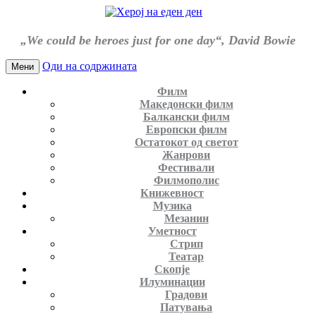
„We could be heroes just for one day“, David Bowie
Оди на содржината
Мени
Филм
Македонски филм
Балкански филм
Европски филм
Остатокот од светот
Жанрови
Фестивали
Филмополис
Книжевност
Музика
Мезанин
Уметност
Стрип
Театар
Скопје
Илуминации
Градови
Патувања