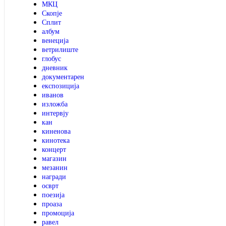
МКЦ
Скопје
Сплит
албум
венеција
ветрилиште
глобус
дневник
документарен
експозиција
иванов
изложба
интервју
кан
киненова
кинотека
концерт
магазин
мезанин
награди
осврт
поезија
проаза
промоција
равел