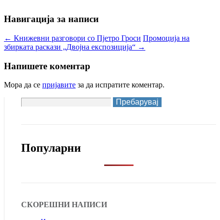
Навигација за написи
←
Книжевни разговори со Пјетро Гроси
Промоција на
збирката раскази „Двојна експозиција“
→
Напишете коментар
Мора да се
пријавите
за да испратите коментар.
Пребарувај
за:
Популарни
СКОРЕШНИ НАПИСИ