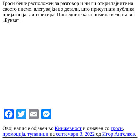
Гроси беше расположен за разговор и ни ги откри тајните на
своето писмо, влегувајќи во детали, што присутната публика
пријатно ја заинтригира. Погледнете како помина вечерта во
„Буква“.
Facebook
Twitter
Email
Messenger
Овој напис е објавен во
Книжевност
и означен со
гроси
,
промоција
,
тупаници
на
септември 3, 2022
од
Игор Анѓелков
.