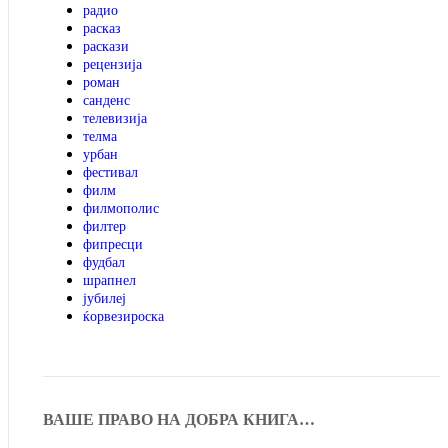
радио
расказ
раскази
рецензија
роман
санденс
телевизија
телма
урбан
фестивал
филм
филмополис
филтер
фипресци
фудбал
шрапнел
јубилеј
ќорвезироска
ВАШЕ ПРАВО НА ДОБРА КНИГА…