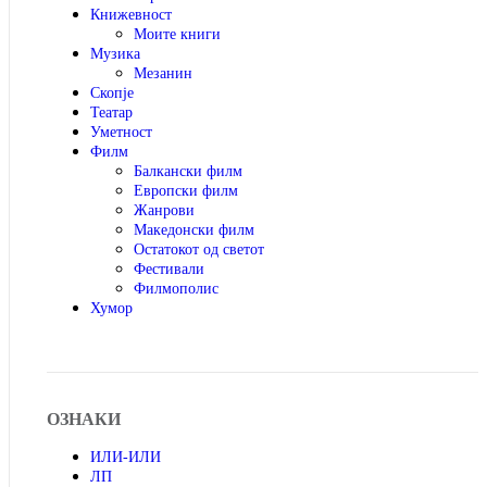
Книжевност
Моите книги
Музика
Мезанин
Скопје
Театар
Уметност
Филм
Балкански филм
Европски филм
Жанрови
Македонски филм
Остатокот од светот
Фестивали
Филмополис
Хумор
ОЗНАКИ
ИЛИ-ИЛИ
ЛП