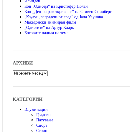
Илинден
Кон „Одисеја“ на Кристофер Нолан
Кон „Ден на разоткривање“ на Стивен Спилберг
„Коулун, заградениот град“ од Јана Узунова
Македонски анимиран филм
„Одисеите“ на Артур Кларк
Боговите паднаа на теме
АРХИВИ
Архиви
КАТЕГОРИИ
Илуминации
Градови
Патувања
Спорт
Стрип