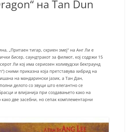
Dragon“ на Tan Dun
СП
Т
ХУ
на, „Притаен тигар, скриен змеј“ на Анг Ли е
ички бисер, саундтракот за филмот, кој содржи 15
серот Ли кој има сериозен холивудски бекграунд
torm“) сними приказна која претставува хибрид на
пишана на мандарински јазик, а Тан Дан,
полни делото со звуци што елегантно се
расци и влијанија при создавањето како на
о како две засебни, но сепак комплементарни