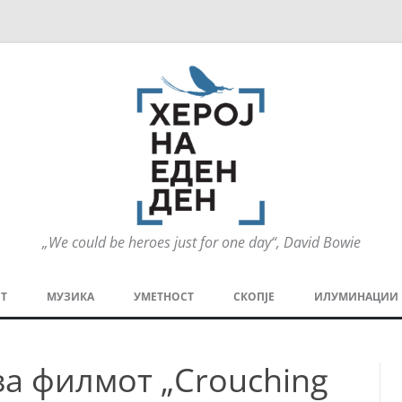
„We could be heroes just for one day“, David Bowie
Оди
на
Т
МУЗИКА
УМЕТНОСТ
СКОПЈЕ
ИЛУМИНАЦИИ
содржината
МЕЗАНИН
СТРИП
ГРА
за филмот „Crouching
ТЕАТАР
ПАТ