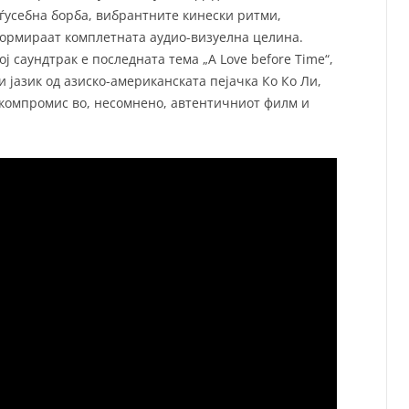
ѓусебна борба, вибрантните кинески ритми,
 формираат комплетната аудио-визуелна целина.
 саундтрак е последната тема „A Love before Time“,
 јазик од азиско-американската пејачка Ко Ко Ли,
компромис во, несомнено, автентичниот филм и