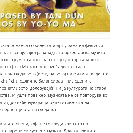
ската романса со кинеската арт драма на филмски
 план, спојувајќи ја западната оркестарска музика
 инструменти како равап, ерху и тар тапаните,
стка Јо-Јо Ма како мост меѓу двата стила.
ва при гледањето (и слушањето) на филмот, кадешто
Night fight“ одлично балансираат низ сцените
ознатливото, доловувајќи ни ја културата на стара
ства. И уште поважно, музиката не се повторува во
ка мудро избегнувајќи ја репетитивноста на
 перцепцијата на гледачот.
ионите сцени, која не го следи клишето на
птоварени си суспенс музика. Додека воините