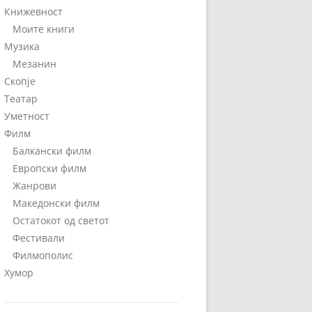
Книжевност
Моите книги
Музика
Мезанин
Скопје
Театар
Уметност
Филм
Балкански филм
Европски филм
Жанрови
Македонски филм
Остатокот од светот
Фестивали
Филмополис
Хумор