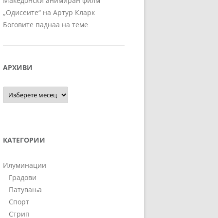
Македонски анимиран филм
„Одисеите“ на Артур Кларк
Боговите паднаа на теме
АРХИВИ
Архиви
КАТЕГОРИИ
Илуминации
Градови
Патувања
Спорт
Стрип