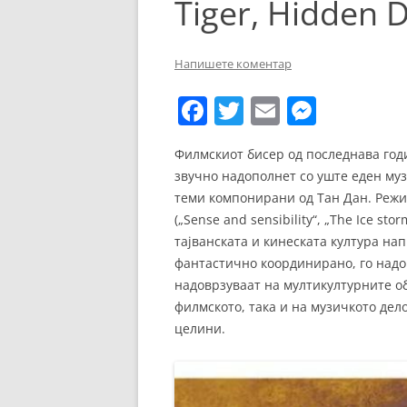
Tiger, Hidden 
ЕВРОПСКИ ФИЛМ
ОСТАТОКОТ ОД СВЕТО
Напишете коментар
ЖАНРОВИ
F
T
E
M
ФЕСТИВАЛИ
a
w
m
e
Филмскиот бисер од последнава годи
ФИЛМОПОЛИС
c
itt
ai
ss
звучно надополнет со уште еден муз
e
er
l
e
теми компонирани од Тан Дан. Режи
b
n
(„Sense and sensibility“, „The Ice s
тајванската и кинеската култура на
o
g
фантастично координирано, го надо
o
er
надоврзуваат на мултикултурните об
k
филмското, така и на музичкото дел
целини.