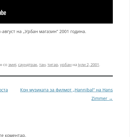
и-август на „Урбан магазин“ 2001 година.
н со
змеј
,
саундтрак
,
тан
,
тигар
,
урбан
на
јули 2, 2001
.
оста
Кон музиката за филмот „Hannibal“ на Hans
Zimmer
→
те коментар.