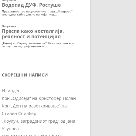
СКОРЕШНИ НАПИСИ
Илинден
Кон „Одисеја“ на Кристофер Нолан
Кон „Ден на разоткривање“ на
Стивен Спилберг
„Коулун, заградениот град“ од Јана
Узунова