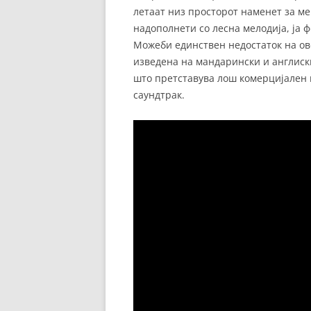
летаат низ просторот наменет за ме
надополнети со лесна мелодија, ја
Можеби единствен недостаток на овој
изведена на мандарински и англиски
што претставува лош комерцијален 
саундтрак.