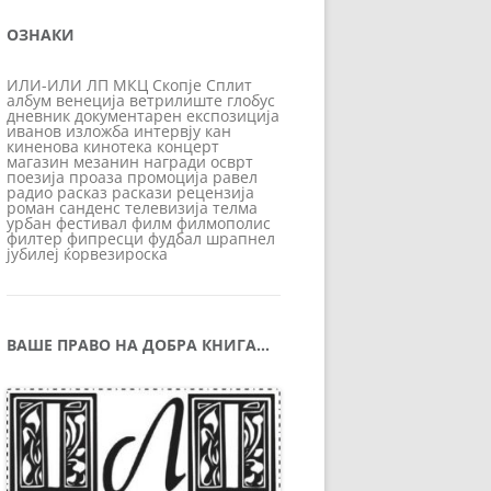
ОЗНАКИ
ИЛИ-ИЛИ
ЛП
МКЦ
Скопје
Сплит
албум
венеција
ветрилиште
глобус
дневник
документарен
експозиција
иванов
изложба
интервју
кан
киненова
кинотека
концерт
магазин
мезанин
награди
осврт
поезија
проаза
промоција
равел
радио
расказ
раскази
рецензија
роман
санденс
телевизија
телма
урбан
фестивал
филм
филмополис
филтер
фипресци
фудбал
шрапнел
јубилеј
ќорвезироска
ВАШЕ ПРАВО НА ДОБРА КНИГА…