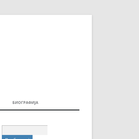
БИОГРАФИЈА
ДОВИ
МОИТЕ КНИГИ
УВАЊА
Пребарувај
за: