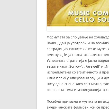
Формулата за спојување на холивуд
начин, Дан ја употреби и на музички
со традиционалните кинески музички
вметнувајќи ја познатата азиска чели
Успешната стратегија е јасно видли
темите како „Sorrow“, „Farewell“ и „
испреплетени со егзитичното и преп
Кина преку универзални звуци и чув
ниту една сцена како лајт мотив, та
основната тема и манипулацијата со
Посебна приказна е музиката во акц
американските филмови кои се прео