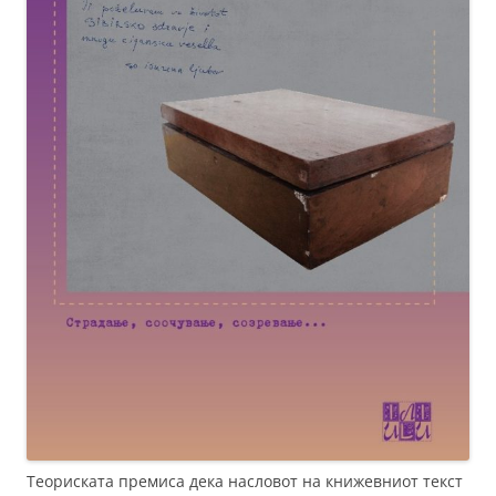
Теориската премиса дека насловот на книжевниот текст