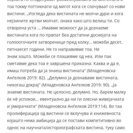
тоа токму поттикнати од мигот кога се соочуваат со нови
вистини: „Изгледа дека вистината не молчи дури и кога
нејзините жртви молчат, онака како што велиш ти. Со
отворена уста … Имавме можност да ја дознаеме
вистината кога по првпат беа достапни досиејата на
голоооточките затвореници пред колку… можеби десет,
петнаесет години. Не го направивме тоа. Не
знам зошто. Можеби се плашевме од неа. Или пак
сметавме дека тоа е завршена приказна. Каква и да е,
имаш потреба да ја знаеш вистината“ (Младеновска
Анѓелков 2019: 82). „Делумно ја дознаваме вистината,
никогаш докрај“ (Младеновска Анѓелков 2019: 90). „Ја
знаеме вистината. Не целосно, делумно. Но, барем малку
ќе нè успокои… евентуално да ни ги олесни живејачката
и умирачката“ (Младеновска Анѓелков 2019:114). Во таа
пролиферација од вистини се вклучува и книжевноста
којашто нема амбиција да се постави компетитивно во
однос на научната/историографската вистина, туку само