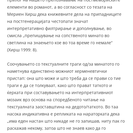
елементи во романот, а во согласност со тезата на
Мериен Хирш дека книжевните дела на припадниците
на постгенерацијата честопати значат
интерпретативно филтрирање и дополнување, во
смисла „препишување на сопственото минато во
светлина на знаењето кое во тоа време го немале“
(Хирш 1999: 8).
Соочувањето со текстуалните траги од/за минатото го
наметнува единствено можниот херменевтички
пристап: она што може и што треба да се прави со тие
траги е да се толкуваат, како што прават таткото и
ќерката при составувањето на интерпретативниот
мозаик врз основа на споредбеното читање на
текстуалната заоставштина на дедото/таткото. Во таа
насока индикативна е репликата на нараторката дека
„има еден настан што никаде не го запишав, ниту пак го
раскажав некому, затоа што не знаев како да го