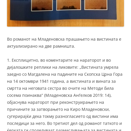
Во романот на Младеновска прашањето на вистината е
актуализирано на две рамништа.
1. Експлицитно, во коментарите на нараторот и во
дијалошките реплики на ликовите: „Вистината умрела
заедно со Магдалена на падините на Скопска Црна Гора
на 14 октомври 1941 година, а вистината и вината за
смртта на неговата сестра во очите на Методи била
сосема поинаква“ (Младеновска Анѓелков 2019: 14),
објаснува нараторот при реконструирањето на
причините за затворањето на Киро Младеновски,
сугерирајќи дека токму разногласието од вистини има
последици за него. Во третиот дел од романот таткото и
ќерката ги споделуваат размислувањата за вистината и