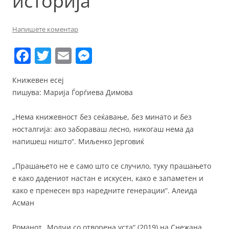
историја
Напишете коментар
F
T
E
M
a
w
m
e
Книжевен есеј
c
itt
ai
ss
пишува: Марија Ѓорѓиева Димова
e
er
l
e
b
n
„Нема книжевност без сеќавање, без минато и без
носталгија: ако забораваш лесно, никогаш нема да
o
g
напишеш ништо“. Миљенко Јерговиќ
o
er
k
„Прашањето не е само што се случило, туку прашањето
е како дадениот настан е искусен, како е запаметен и
како е пренесен врз наредните генерации“. Алеида
Асман
Романот „Молчи со отворена уста“ (2019) на Снежана