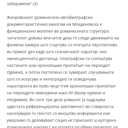
заборавени“ (3).
Жанровскиот (романескно-автобиографско-
документаристички) амалгам на Младеновска е
функционално вклопен во романескната структура:
читателот добива впечаток дека го следи движењето на
филмска камера што стартува со птичјата перспектива
во првиот дел каде што сезнаечкиот наратор, низ
омнисцентната дистанца, телеграфски ги соопштува
настаните (кои хронолошки припаѓаат на периодот
Одамна
), а потоа постепено се зумираат случувањата
што ги искусува и непосредно ги осведочува
нараторката во прво лице (тие хронолошки припаѓаат
на периодите именувани како
Не толку одамна
и
Неодамна
). Во сите три дела романот ја задржува
цврстата референцијална закотвеност во стварноста,
населувајќи го текстот со мноштво информанти кои
уверливо го доловуваат социо-историскиот и културно-
политичкиот контекст на епохата (особено периодот од