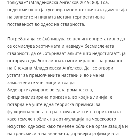
толкувам“ (Младеновска Анѓелков 2019: 80). Тоа,
недвосмислено ја сугерира мнемотехничката димензија
на записите и нивната метаинтерпретативна
поставеност во однос на стварноста.
Потребата да се (за)пишува со цел интерпретативно да
се осмислува хаотичната и навидум бесмислената
стварност, да се „откриваат алките што недостигаат“, ја
потврдува длабоко личната мотивираност на романот
на Снежана Младеновска Анѓелков. Да „се отвори
устата“ за премолчените настани и во име на
замолчените учесници и тоа да
биде артикулирано во една романескна,
фикционализирана приказна, во крајна линија, е
потврда на уште една теориска премиса: за
функционалноста на раскажувањето и на приказната
како темелен облик на артикулација на човековото
искуство, односно како темелен облик на организација и
на трансмисија на знаењето, „правејќи ја фикцијата