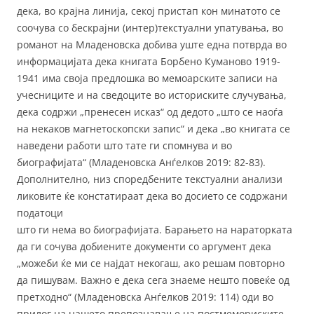
дека, во крајна линија, секој пристап кон минатото се
соочува со бескрајни (интер)текстуални упатувања, во
романот на Младеновска добива уште една потврда во
информацијата дека книгата Борбено Куманово 1919-
1941 има своја предлошка во мемоарските записи на
учесниците и на сведоците во историските случувања,
дека содржи „пренесен исказ“ од дедото „што се наоѓа
на некаков магнетоскопски запис“ и дека „во книгата се
наведени работи што тате ги спомнува и во
биографијата“ (Младеновска Анѓелков 2019: 82-83).
Дополнително, низ споредбените текстуални анализи
ликовите ќе констатираат дека во досието се содржани
податоци
што ги нема во биографијата. Барањето на нараторката
да ги сочува добиените документи со аргумент дека
„можеби ќе ми се најдат некогаш, ако решам повторно
да пишувам. Важно е дека сега знаеме нешто повеќе од
претходно“ (Младеновска Анѓелков 2019: 114) оди во
прилог на нашето препознавање на постмемориските