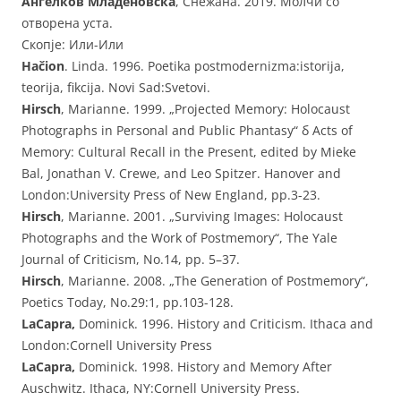
Анѓелков Младеновска
, Снежана. 2019. Молчи со
отворена уста.
Скопје: Или-Или
Hačion
. Linda. 1996. Poetika postmodernizma:istorija,
teorija, fikcija. Novi Sad:Svetovi.
Hirsch
, Marianne. 1999. „Projected Memory: Holocaust
Photographs in Personal and Public Phantasy“ б Acts of
Memory: Cultural Recall in the Present, edited by Mieke
Bal, Jonathan V. Crewe, and Leo Spitzer. Hanover and
London:University Press of New England, pp.3-23.
Hirsch
, Marianne. 2001. „Surviving Images: Holocaust
Photographs and the Work of Postmemory“, The Yale
Journal of Criticism, No.14, pp. 5–37.
Hirsch
, Marianne. 2008. „The Generation of Postmemory“,
Poetics Today, No.29:1, pp.103-128.
LaCapra,
Dominick. 1996. History and Criticism. Ithaca and
London:Cornell University Press
LaCapra,
Dominick. 1998. History and Memory After
Auschwitz. Ithaca, NY:Cornell University Press.