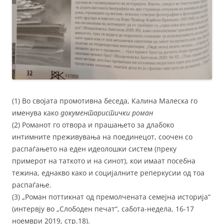
(1) Во својата промотивна беседа, Калина Малеска го
именува како
документаристички роман
(2) Романот го отвора и прашањето за длабоко
интимните преживувања на поединецот, соочен со
распаѓањето на еден идеолошки систем (преку
примерот на таткото и на синот), кои имаат посебна
тежина, еднакво како и социјалните реперкусии од тоа
распаѓање.
(3) „Роман поттикнат од премолчената семејна историја“
(интервју во „Слободен печат“, сабота-недела, 16-17
ноември 2019, стр.18).