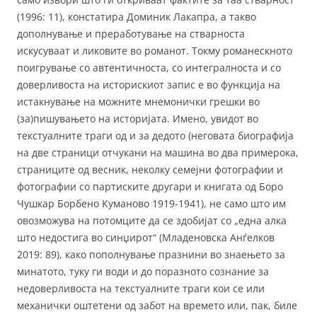
(1996: 11), констатира Доминик Лакапра, а такво
дополнување и преработување на стварноста
искусуваат и ликовите во романот. Токму романескното
поигрување со автентичноста, со интегралноста и со
доверливоста на историскиот запис е во функција на
истакнување на можните мнемонички грешки во
(за)пишувањето на историјата. Имено, увидот во
текстуалните траги од и за дедото (неговата биографија
на две страници отчукани на машина во два примерока,
страниците од весник, неколку семејни фотографии и
фотографии со партиските другари и книгата од Боро
Чушкар Борбено Куманово 1919-1941), не само што им
овозможува на потомците да се здобијат со „една алка
што недостига во синџирот“ (Младеновска Анѓелков
2019: 89), како пополнување празнини во знаењето за
минатото, туку ги води и до поразното сознание за
недоверливоста на текстуалните траги кои се или
механички оштетени од забот на времето или, пак, биле