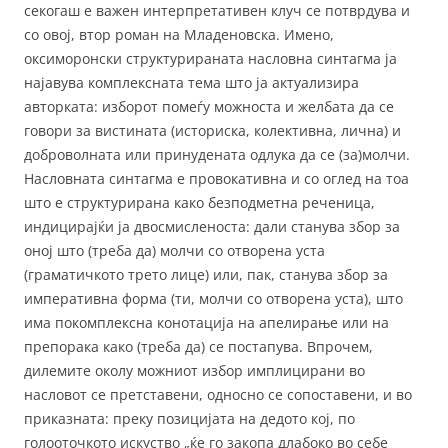
секогаш е важен интерпретативен клуч се потврдува и
со овој, втор роман на Младеновска. Имено,
оксиморонски структурираната насловна синтагма ја
најавува комплексната тема што ја актуализира
авторката: изборот помеѓу можноста и желбата да се
говори за вистината (историска, колективна, лична) и
доброволната или принудената одлука да се (за)молчи.
Насловната синтагма е провокативна и со оглед на тоа
што е структурирана како безподметна реченица,
индицирајќи ја двосмисленоста: дали станува збор за
оној што (треба да) молчи со отворена уста
(граматичкото трето лице) или, пак, станува збор за
императивна форма (ти, молчи со отворена уста), што
има покомплексна конотација на апелирање или на
препорака како (треба да) се постапува. Впрочем,
дилемите околу можниот избор имплицирани во
насловот се претставени, односно се сопоставени, и во
приказната: преку позицијата на дедото кој, по
голооточкото искуство „ќе го закопа длабоко во себе