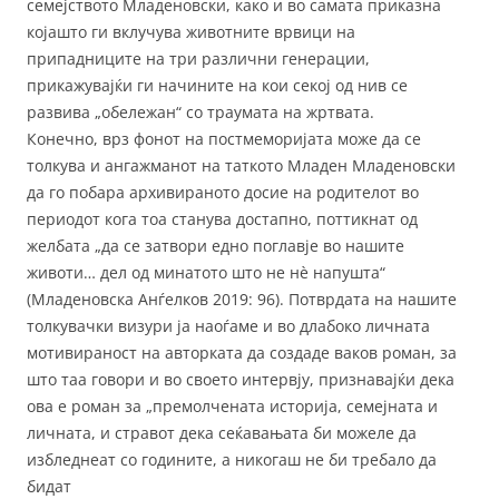
семејството Младеновски, како и во самата приказна
којашто ги вклучува животните врвици на
припадниците на три различни генерации,
прикажувајќи ги начините на кои секој од нив се
развива „обележан“ со траумата на жртвата.
Конечно, врз фонот на постмеморијата може да се
толкува и ангажманот на таткото Младен Младеновски
да го побара архивираното досие на родителот во
периодот кога тоа станува достапно, поттикнат од
желбата „да се затвори едно поглавје во нашите
животи… дел од минатото што не нè напушта“
(Младеновска Анѓелков 2019: 96). Потврдата на нашите
толкувачки визури ја наоѓаме и во длабоко личната
мотивираност на авторката да создаде ваков роман, за
што таа говори и во своето интервју, признавајќи дека
ова е роман за „премолчената историја, семејната и
личната, и стравот дека сеќавањата би можеле да
избледнеат со годините, а никогаш не би требало да
бидат