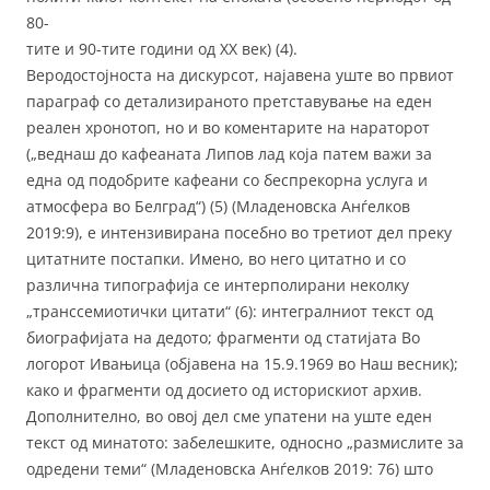
80-
тите и 90-тите години од XX век) (4).
Веродостојноста на дискурсот, најавена уште во првиот
параграф со детализираното претставување на еден
реален хронотоп, но и во коментарите на нараторот
(„веднаш до кафеаната Липов лад која патем важи за
една од подобрите кафеани со беспрекорна услуга и
атмосфера во Белград“) (5) (Младеновска Анѓелков
2019:9), е интензивирана посебно во третиот дел преку
цитатните постапки. Имено, во него цитатно и со
различна типографија се интерполирани неколку
„транссемиотички цитати“ (6): интегралниот текст од
биографијата на дедото; фрагменти од статијата Во
логорот Ивањица (објавена на 15.9.1969 во Наш весник);
како и фрагменти од досието од историскиот архив.
Дополнително, во овој дел сме упатени на уште еден
текст од минатото: забелешките, односно „размислите за
одредени теми“ (Младеновска Анѓелков 2019: 76) што