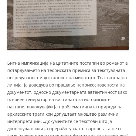
Битна импликација на цитатните постапки во романот е
потврдувањето на теориската премиса за текстуалната
посредуваност и достапност на минатото. Тоа, во крајна
линија, ја доведува во прашање неприкосновеноста на
документот, односно документарната автентичност како
основен генератор на вистината за историските
настани, изложувајќи ја проблематичната природа на
архивските траги кои допуштаат мноштво различни
интерпретации. „Документите се текстови што ја
дополнуваат или ја преработуваат стварноста, а не се
само извори што ги откриваат фактите за таа стварност“