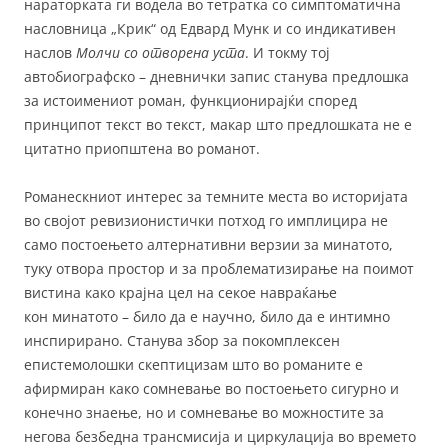
нараторката ги водела во тетратка со симптоматична
насловница „Крик“ од Едвард Мунк и со индикативен
наслов
Молчи со отворена уста
. И токму тој
автобиографско – дневнички запис станува предлошка
за истоимениот роман, функционирајќи според
принципот текст во текст, макар што предлошката не е
цитатно приопштена во романот.
Романескниот интерес за темните места во историјата
во својот ревизионистички потход го имплицира не
само постоењето алтернативни верзии за минатото,
туку отвора простор и за проблематизирање на поимот
вистина како крајна цел на секое навраќање
кон минатото – било да е научно, било да е интимно
инспирирано. Станува збор за покомплексен
епистемолошки скептицизам што во романите е
афирмиран како сомневање во постоењето сигурно и
конечно знаење, но и сомневање во можностите за
негова безбедна трансмисија и циркулација во времето