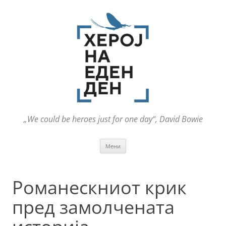
„We could be heroes just for one day“, David Bowie
Оди
Мени
на
содржината
Романескниот крик
пред замолчената