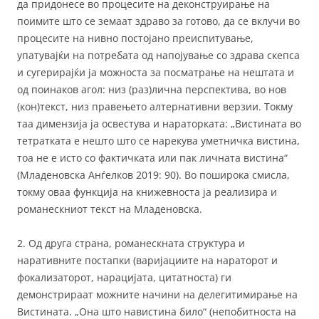
да придонесе во процесите на деконструирање на
поимите што се земаат здраво за готово, да се вклучи во
процесите на нивно постојано преиспитување,
упатувајќи на потребата од напојување со здрава скепса
и сугерирајќи ја можноста за посматрање на нештата и
од поинаков агол: низ (раз)лична перспектива, во нов
(кон)текст, низ правењето алтернативни верзии. Токму
таа димензија ја освестува и нараторката: „Вистината во
тетратката е нешто што се нарекува уметничка вистина,
тоа не е исто со фактичката или пак личната вистина“
(Младеновска Анѓелков 2019: 90). Во поширока смисла,
токму оваа функција на книжевноста ја реализира и
романескниот текст на Младеновска.
2. Од друга страна, романескната структура и
наративните постапки (варијациите на нараторот и
фокализаторот, нарацијата, цитатноста) ги
демонстрираат можните начини на делегитимирање на
Вистината. „Она што навистина било“ (непобитноста на