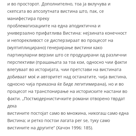
и во просторот. Дополнително, тоа ја вклучува и
скепсата во апсолутната вистина што, пак, се
манифестира преку
проблематизациите на една аподиктична и
универзално прифатлива Вистина: нејзината конечност
и непорекливост се дисперзираат во процесот на
(мултиплицирано) генерирање вистини како
партикуларни верзии што се продуцирани од различни
перспективи (прашањата за тоа кои, односно чии факти
влегуваат во историјата, чии претстави на вистината
добиваат моќ и авторитет над останатите, чија вистина,
односно чија приказна ќе биде легитимирана), но и во
процесот на транспонирање на историските настани во
факти. „Постмодернистичките романи отворено тврдат
дека
вистините постојат само во множина, никогаш само една
Вистина; и ретко постои лагата per se, туку само
вистините на другите“ (Хачон 1996: 185).