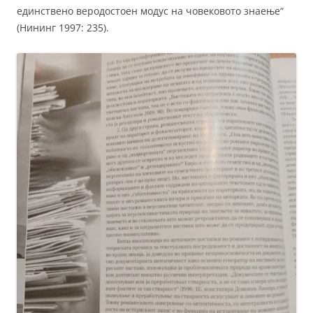
единствено веродостоен модус на човековото знаење“
(Нининг 1997: 235).