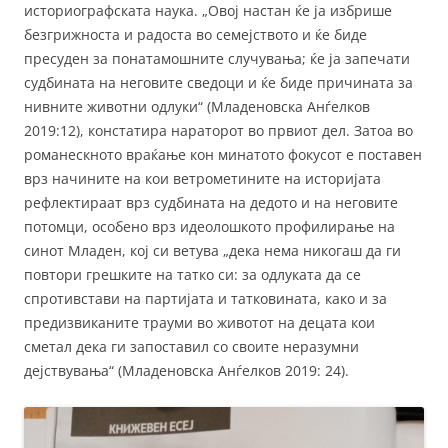
историографската наука. „Овој настан ќе ја избрише
безгрижноста и радоста во семејството и ќе биде
пресуден за понатамошните случувања; ќе ја запечати
судбината на неговите сведоци и ќе биде причината за
нивните животни одлуки“ (Младеновска Анѓелков
2019:12), констатира нараторот во првиот дел. Затоа во
романескното враќање кон минатото фокусот е поставен
врз начините на кои ветрометините на историјата
рефлектираат врз судбината на дедото и на неговите
потомци, особено врз идеолошкото профилирање на
синот Младен, кој си ветува „дека нема никогаш да ги
повтори грешките на татко си: за одлуката да се
спротивстави на партијата и татковината, како и за
предизвиканите трауми во животот на децата кои
сметал дека ги запоставил со своите неразумни
дејствувања“ (Младеновска Анѓелков 2019: 24).