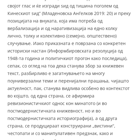
својот глас и ќе изгради ѕид од тишина поголем од
Кинескиот ѕид“ (Младеновска Анѓелков 2019: 20) и преку
позицијата на внуката, која има потреба од
вербализација и од наративизација на едно колку
лично, толку и колективно (семејно, општествено)
случување. Иако приказната е поврзана со конкретен
историски настан (Информбировската резолуција од
1948-та година и политичкиот прогон како последица),
сепак, со оглед на тоа дека станува збор за книжевен
текст, разбирливо е загатнувањето на многу
поуниверзални теми и перенијални прашања, чијашто
актуелност, пак, станува видлива особено во контекстот
во којшто, од една страна, се афирмира
ревизионистичкиот однос кон минатото (и во
постмодернистичката книжевност, но и во
постмодернистичката историографија), а од друга
страна, се продуцираат конструирани „вистини“,
честопати и со манипулативен предзнак, како и