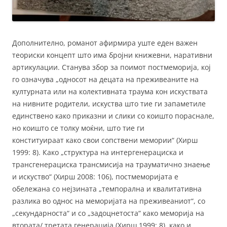
Дополнително, романот афирмира уште еден важен
теориски концепт што има бројни книжевни, наративни
артикулации. Станува збор за поимот постмеморија, кој
го означува „односот на децата на преживеаните на
културната или на колективната траума кон искуствата
на нивните родители, искуства што тие ги запаметиле
единствено како приказни и слики со коишто пораснале,
но коишто се толку моќни, што тие ги
конституираат како свои сопствени мемории“ (Хирш
1999: 8). Како „структура на интергенерациска и
трансгенерациска трансмисија на трауматично знаење
и искуство“ (Хирш 2008: 106), постмеморијата е
обележана со нејзината „темпорална и квалитативна
разлика во однос на меморијата на преживеаниот“, со
„секундарноста“ и со „задоцнетоста“ како меморија на
втората/ третата генерација (Хирш 1999: 8), како и