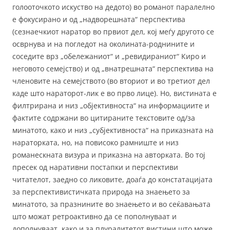
голооточкото искуство на дедото) во романот паралелно
е фокусирано и од „надворешната“ перспектива
(сезнаечкиот наратор во првиот дел, кој меѓу другото се
осврнува и на погледот на околината-роднините и
соседите врз „обележаниот“ и „ревидираниот“ Киро и
неговото семејство) и од „внатрешната“ перспектива на
членовите на семејството (во вториот и во третиот дел
каде што нараторот-лик е во прво лице). Но, вистината е
филтрирана и низ „објективноста“ на информациите и
фактите содржани во цитираните текстовите од/за
минатото, како и низ „субјективноста“ на приказната на
нараторката, но, на повисоко рамниште и низ
романескната визура и приказна на авторката. Во тој
пресек од наративни постапки и перспективи
читателот, заедно со ликовите, доаѓа до констатацијата
за перспективистичката природа на знаењето за
минатото, за празнините во знаењето и во сеќавањата
што можат ретроактивно да се пополнуваат и
дополнуваат, како и за плуралитетот вистини што може