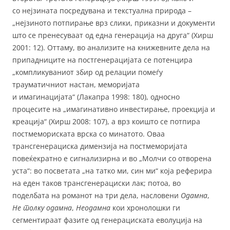
со нејзината посредувана и текстуална природа –
„нејзиното потпирање врз слики, приказни и документи
што се пренесуваат од една генерација на друга“ (Хирш
2001: 12). Оттаму, во анализите на книжевните дела на
припадниците на постгенерацијата се потенцира
„компликуваниот збир од релации помеѓу
трауматичниот настан, меморијата
и имагинацијата“ (Лакапра 1998: 180), односно
процесите на „имагинативно инвестирање, проекција и
креација“ (Хирш 2008: 107), а врз коишто се потпира
постмемориската врска со минатото. Оваа
трансгенерациска димензија на постмеморијата
повеќекратно е сигнализирна и во „Молчи со отворена
уста“: во посветата „на татко ми, син ми“ која реферира
на еден таков трансгенерациски лак; потоа, во
поделбата на романот на три дела, насловени
Одамна
,
Не толку одамна
,
Неодамна
кои хронолошки ги
сегментираат фазите од генерациската еволуција на