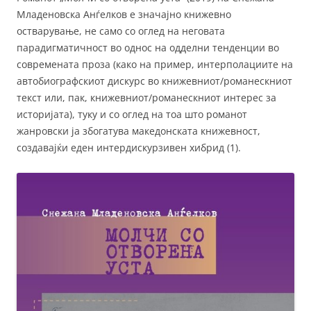
Младеновска Анѓелков е значајно книжевно
остварување, не само со оглед на неговата
парадигматичност во однос на одделни тенденции во
современата проза (како на пример, интерполациите на
автобиографскиот дискурс во книжевниот/романескниот
текст или, пак, книжевниот/романескниот интерес за
историјата), туку и со оглед на тоа што романот
жанровски ја збогатува македонската книжевност,
создавајќи еден интердискурзивен хибрид (1).