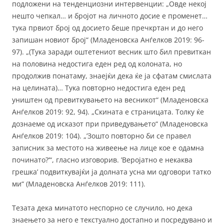
подложени на тенденциозни интервенции: „Овде некој
нешто чепкал… и бројот на личното досие е променет…
тука првиот број од досието беше пречкртан и до него
запишан новиот број“ (Младеновска Анѓелков 2019: 96-
97). „(Тука заради оштетениот весник што бил превиткан
на половина недостига еден ред од колоната, но
продолжив понатаму, знаејќи дека ќе ја сфатам смислата
на целината)… Тука повторно недостига еден ред
уништен од превиткувањето на весникот“ (Младеновска
Анѓелков 2019: 92, 94). „Скината е страницата. Толку ќе
дознаеме од исказот при приведувањето“ (Младеновска
Анѓелков 2019: 104). „’Зошто повторно би се правел
записник за местото на живеење на лице кое е одамна
починато?’“, гласно изговорив. ’Веројатно е некаква
грешка’ подвиткувајќи ја долната усна ми одговори татко
ми“ (Младеновска Анѓелков 2019: 111).
Тезата дека минатото неспорно се случило, но дека
знаењето за него е текстуално достапно и посредувано и