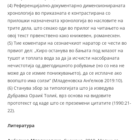
(4) Референцијално-документарно димензионираната
хронологија во приказната е контрастирана со
прилошки назначената хронологија во насловите на
трите дела, што секако оди во прилог на читањето на
овој текст првенствено како книжевен, романескен.
(5) Тие коментари на сезнаечкиот наратор се чести во
првиот дел: „Киро останува во бањата под млазот на
тушот и топлата вода за да ја исчисти насобраната
нечистотија од двегодишното робување (но со неа не
може да се измие понижувањето), да се исплаче ако
воопшто има солзи“ (Младеновска Анѓелков 2019:10).
(6) Станува збор за типологијата што ја изведува
Дубравка Ораиќ Толиќ, врз основа на видовите
прототекст од каде што се преземени цитатите (1990:21-
22).
Литература