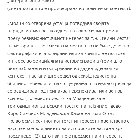
„алтернативни факти“
(синтагмата што е промовирана во политички контекст).
„Молчи со отворена уста“ ја потврдува својата
парадигматичност во однос на современиот роман
преку ревизионистичкиот интерес за т.н. „темни места“
на историјата, во смисла на места што не биле доволно
фактографски елаборирани или за коишто не постоел
интерес во официјалната историографија (теми што
биле забранети и оспорувани во даден идеолошки
контекст, настани што се дел од секојдневието на
обичниот човек или, пак, случувања што нужно треба да
се ревидираат од поинаква перспектива, или во нов
контекст). „Темното место“ за Младеновска е
тригодишниот затворски престој на нејзиниот дедо
Киро Симонов Младеновски-Казан на Голи Оток.
Но, во романескниот контекст интересот првенствено е
насочен кон влијанието на историските настани врз
поединецот (2), што пак, не е предмет на интерес на