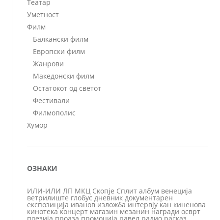
Театар
Уметност
Филм
Балкански филм
Европски филм
Жанрови
Македонски филм
Остатокот од светот
Фестивали
Филмополис
Хумор
ОЗНАКИ
ИЛИ-ИЛИ
ЛП
МКЦ
Скопје
Сплит
албум
венеција
ветрилиште
глобус
дневник
документарен
експозиција
иванов
изложба
интервју
кан
киненова
кинотека
концерт
магазин
мезанин
награди
осврт
поезија
проаза
промоција
равел
радио
расказ