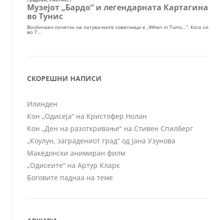
СКОРЕШНИ НАПИСИ
Илинден
Кон „Одисеја“ на Кристофер Нолан
Кон „Ден на разоткривање“ на Стивен Спилберг
„Коулун, заградениот град“ од Јана Узунова
Македонски анимиран филм
„Одисеите“ на Артур Кларк
Боговите паднаа на теме