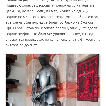
Нашето Скопје. За дворовите преполни со најубавите
цвеќиња, но и за Скупи, Калето, и уште илјадници
години во минатото, кога скопската котлина била езеро,
врз кое најубав поглед се фрлал од Рамно на Скопска
Црна Гора. Затоа по неговото пресушување уште долги
години земјиштето било мочурливо, а погледнато од
високо, тоа наликувало на копје, како она на фигурата на
витезот во дуќанот.