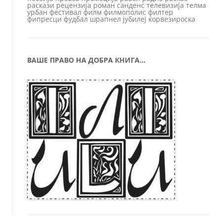
раскази
рецензија
роман
санденс
телевизија
телма
урбан
фестивал
филм
филмополис
филтер
фипресци
фудбал
шрапнел
јубилеј
ќорвезироска
ВАШЕ ПРАВО НА ДОБРА КНИГА…