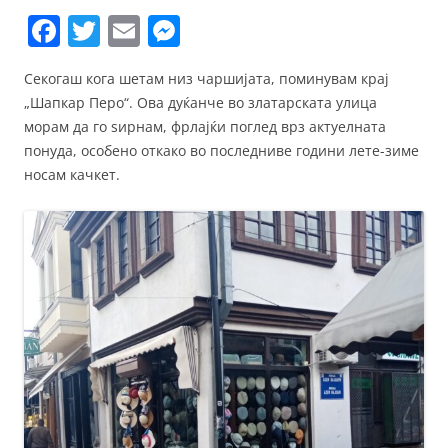
F
T
E
M
a
w
m
e
Секогаш кога шетам низ чаршијата, поминувам крај
c
itt
ai
ss
„Шапкар Перо“. Ова дуќанче во златарската улица
e
er
l
e
морам да го ѕирнам, фрлајќи поглед врз актуелната
b
n
понуда, особено откако во последниве години лете-зиме
носам качкет.
o
g
o
er
k