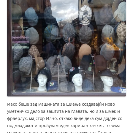
Иако беше зад машината за шиење создавајќи ново
уметничко дело за заштита на главата, но и за шмек и
фраерлук, мајстор Илчо, откако виде дека сум дојден со
подмладокот и пробувам еден кариран качкет, го зема
малиот за рака и почна да му раскажува за Скопје.