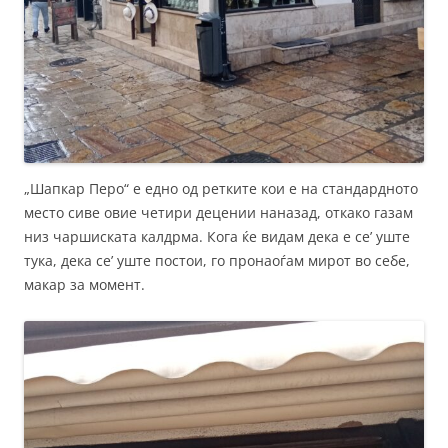
„Шапкар Перо“ е едно од ретките кои е на стандардното
место сиве овие четири децении наназад, откако газам
низ чаршиската калдрма. Кога ќе видам дека е се’ уште
тука, дека се’ уште постои, го пронаоѓам мирот во себе,
макар за момент.