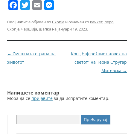
F
T
E
M
a
w
m
e
c
itt
ai
ss
Овој напис е објавен во
Скопје
и означен со
качкет
,
перо
,
Скопје
,
чаршија
,
шапка
на
јануари 19, 2023
.
e
er
l
e
b
n
o
g
Навигација
←
Смешната страна на
Кон „Најсреќниот човек на
o
er
за
животот
светот“ на Теона Стругар
k
написи
Митевска
→
Напишете коментар
Мора да се
пријавите
за да испратите коментар.
Пребарувај
за: