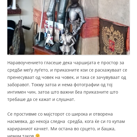
Наравоучението гласеше дека чаршијата е простор за
средби меѓу луѓето, и приказните кои се раскажуваат се
пренесуваат од човек на човек, и така се зачувуваат од
заборавот. Токму затоа и нема фотографии од тој
интимен чин, затоа што важни беа приказните што
требаше да се кажат и слушнат.
Се простивме со мајсторот со широка и отворена
насмевка, до некоја следна средба, кога ќе си го купам
карираниот качкет. Ми остана во срцето, и башка,
немам таков