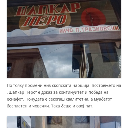
По толку промени низ скопската чаршија, постоењето на
„Шапкар Перо“ е доказ за континуитет и победа на
еснафот. Понудата е секогаш квалитетна, а муабетот
бесплатен и човечки. Така беше и овој пат.