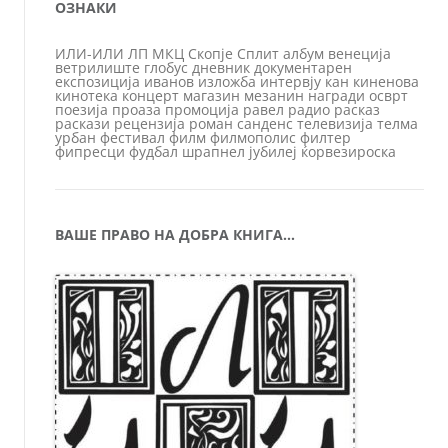
ОЗНАКИ
ИЛИ-ИЛИ
ЛП
МКЦ
Скопје
Сплит
албум
венеција
ветрилиште
глобус
дневник
документарен
експозиција
иванов
изложба
интервју
кан
киненова
кинотека
концерт
магазин
мезанин
награди
осврт
поезија
проаза
промоција
равел
радио
расказ
раскази
рецензија
роман
санденс
телевизија
телма
урбан
фестивал
филм
филмополис
филтер
фипресци
фудбал
шрапнел
јубилеј
ќорвезироска
ВАШЕ ПРАВО НА ДОБРА КНИГА…