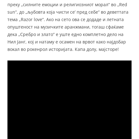
преку „силните емоции и религиозниот морал“ во „Red
sun“, до „љубовта која чисти се’ пред себе“ во деветтата
тема „Razor love“. Ако на сето ова се додаде и летната
опуштеност на музичките аранжмани, тогаш сфаќаме
дека „Сребро и злато“ е уште едно комплетно дело на
Нил Јанг, кој и натаму е осамен на врвот како најдобар
вокал во рокенрол историјата. Капа долу, мајсторе!