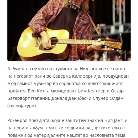
Албумот е снимен во студиото на Нил Јанг кое се наоѓа
на неговиот ранч во Северна Калифорнија, продуциран
е од самиот музичар во соработка со долгогодишниот
пријател Бен Кит, а музицираат Џим Келтнер и Оскар
Батерворт (тапани), Доналд Дан (бас) и Спунер Олдам
(клавијатури).
Рокенрол поезијата, која е заштитен знак на Нил Јанг, и
на новиот албум тематски се движи од „врските кои се
поважни од материјалните нешта“ во насловната тема,