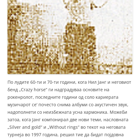
По лудите 60-ти и 70-ти години, кога Нил Јанг и неговиот
бенд „Crazy horse“ ги надградуваа основите на
рокенролот, последните години од соло кариерата
музичарот се’ почесто снима албуми со акустичен звук,
надополнети со неизбежната усна хармоника. Можеби
затоа, кога Јанг компонирал две нови теми, насловната
„Silver and gold“ и „Without rings“ во текот на неговата
турнеја во 1997 година, решил тие да бидат појдовна