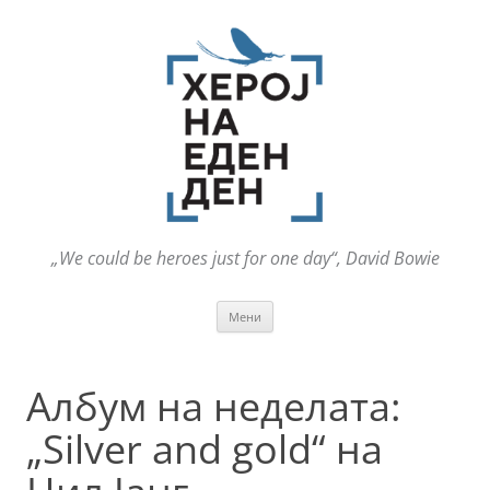
„We could be heroes just for one day“, David Bowie
Оди
Мени
на
содржината
Албум на неделата:
„Silver and gold“ на