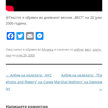
@Текстот е објавен во дневниот весник „ВЕСТ“ на 20 јули
2000 година.
F
T
E
M
a
w
m
e
c
itt
ai
ss
Овој напис е објавен во
Музика
и означен со
албум
,
вест
,
злато
,
нил
на
јули 20, 2000
.
e
er
l
e
b
n
o
g
Навигација
←
Албум на неделата: „NYC
Албум на неделата: „The
o
er
за
ghosts and flowers“ на Соник
Marshal Mathers“ на Еминем
k
написи
јут
→
Напишете коментар