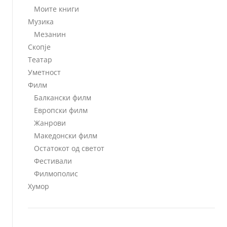
Моите книги
Музика
Мезанин
Скопје
Театар
Уметност
Филм
Балкански филм
Европски филм
Жанрови
Македонски филм
Остатокот од светот
Фестивали
Филмополис
Хумор