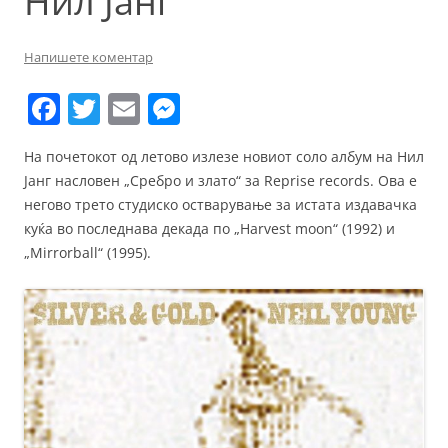
Нил Јанг
Напишете коментар
F
T
E
M
a
w
m
e
На почетокот од летово излезе новиот соло албум на Нил
c
itt
ai
ss
Јанг насловен „Сребро и злато“ за Reprise records. Ова е
e
er
l
e
негово трето студиско остварување за истата издавачка
b
n
куќа во последнава декада по „Harvest moon“ (1992) и
„Mirrorball“ (1995).
o
g
o
er
k