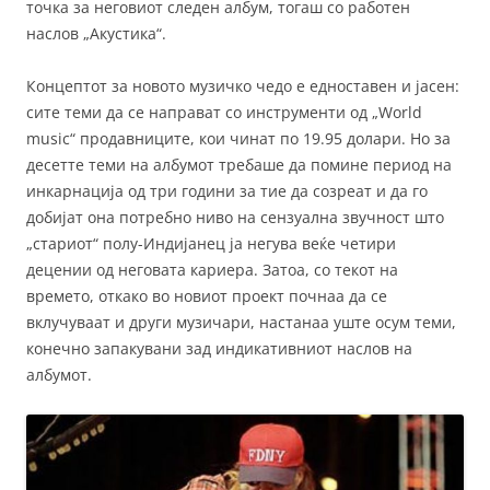
точка за неговиот следен албум, тогаш со работен
наслов „Акустика“.
Концептот за новото музичко чедо е едноставен и јасен:
сите теми да се направат со инструменти од „World
music“ продавниците, кои чинат по 19.95 долари. Но за
десетте теми на албумот требаше да помине период на
инкарнација од три години за тие да созреат и да го
добијат она потребно ниво на сензуална звучност што
„стариот“ полу-Индијанец ја негува веќе четири
децении од неговата кариера. Затоа, со текот на
времето, откако во новиот проект почнаа да се
вклучуваат и други музичари, настанаа уште осум теми,
конечно запакувани зад индикативниот наслов на
албумот.