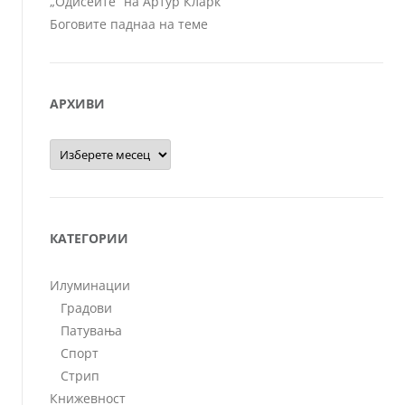
„Одисеите“ на Артур Кларк
Боговите паднаа на теме
АРХИВИ
Архиви
КАТЕГОРИИ
Илуминации
Градови
Патувања
Спорт
Стрип
Книжевност