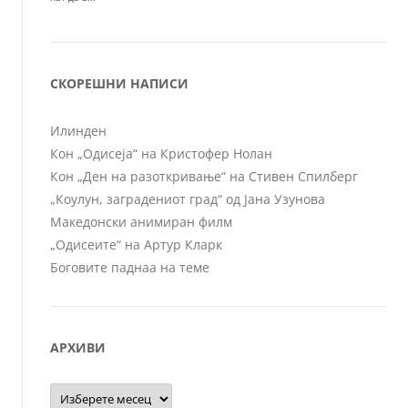
СКОРЕШНИ НАПИСИ
Илинден
Кон „Одисеја“ на Кристофер Нолан
Кон „Ден на разоткривање“ на Стивен Спилберг
„Коулун, заградениот град“ од Јана Узунова
Македонски анимиран филм
„Одисеите“ на Артур Кларк
Боговите паднаа на теме
АРХИВИ
Архиви