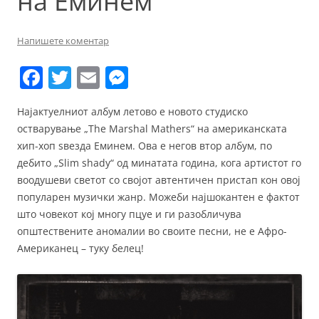
на Еминем
Напишете коментар
F
T
E
M
a
w
m
e
Најактуелниот албум летово е новото студиско
c
itt
ai
ss
остварување „The Marshal Mathers“ на американската
e
er
l
e
хип-хоп ѕвезда Еминем. Ова е негов втор албум, по
b
n
дебито „Slim shady“ од минатата година, кога артистот го
воодушеви светот со својот автентичен пристап кон овој
o
g
популарен музички жанр. Можеби најшокантен е фактот
o
er
што човекот кој многу пцуе и ги разобличува
k
општествените аномалии во своите песни, не е Афро-
Американец – туку белец!