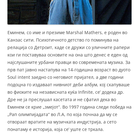
Еминем, со име и презиме Мarshal Mathers, е роден во
Канзас сити. Психотичното детство го поминува на
релација со Детроит, каде се дружи со уличните рапери
кои ги поставуваа основите на она што денес е еден од
најслушаните урбани правци во современата музика. За
прв пат јавно настапува на 14-годишна возраст во дуото
Soul intent заедно со неговиот пријател, а две години
подоцна го издаваат нивниот деби албум, кој скапуваше
во фиоките на независната куќа Infinite, се’ додека др.
Дре не ја преслушал касетата и не сфатил дека во
Еминем се крие „змејот“. Во 1997 година следи победа на
„Рап олимпијадата“ во Л.А, по која почнаа да му се
отвораат вратите на музичката индустрија, а сето
понатаму е историја, која се’ уште се тркала.