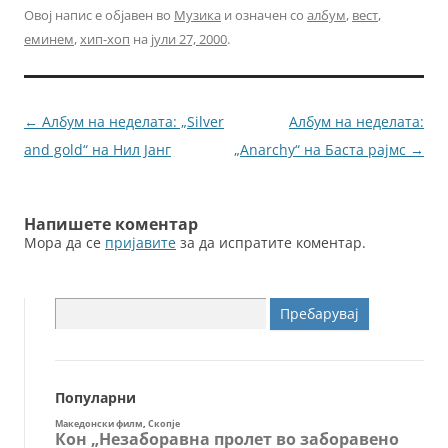
c
itt
ai
ss
Овој напис е објавен во
Музика
и означен со
албум
,
вест
,
еминем
,
хип-хоп
на
јули 27, 2000
.
e
er
l
e
b
n
o
g
Навигација
←
Албум на неделата: „Silver
Албум на неделата:
o
er
за
and gold“ на Нил Јанг
„Anarchy“ на Баста рајмс
→
k
написи
Напишете коментар
Мора да се
пријавите
за да испратите коментар.
Пребарувај
за:
Популарни