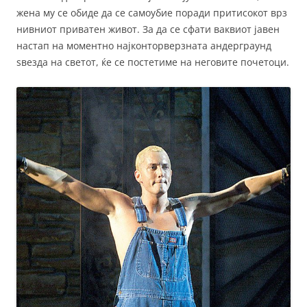
жена му се обиде да се самоубие поради притисокот врз
нивниот приватен живот. За да се сфати ваквиот јавен
настап на моментно најконторверзната андерграунд
ѕвезда на светот, ќе се постетиме на неговите почетоци.