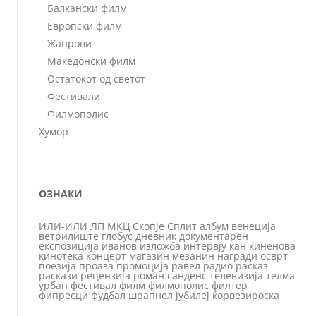
Балкански филм
Европски филм
Жанрови
Македонски филм
Остатокот од светот
Фестивали
Филмополис
Хумор
ОЗНАКИ
ИЛИ-ИЛИ
ЛП
МКЦ
Скопје
Сплит
албум
венеција
ветрилиште
глобус
дневник
документарен
експозиција
иванов
изложба
интервју
кан
киненова
кинотека
концерт
магазин
мезанин
награди
осврт
поезија
проаза
промоција
равел
радио
расказ
раскази
рецензија
роман
санденс
телевизија
телма
урбан
фестивал
филм
филмополис
филтер
фипресци
фудбал
шрапнел
јубилеј
ќорвезироска