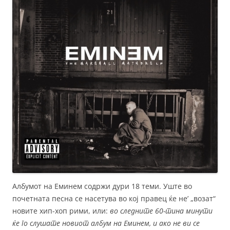
Албумот на Еминем содржи дури 18 теми. Уште во
почетната песна се насетува во кој правец ќе не’ „возат“
новите хип-хоп рими, или:
во следните 60-тина минути
ќе го слушате новиот албум на Еминем, и ако не ви се