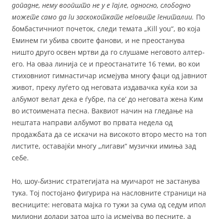
допадне, нему воопшто не у е гајле, односно, слободно
можете само да ги заскокоткате неговите гениталии.
По
бомбастичниот почеток, следи темата „Kill you“, во која
Еминем ги убива своите фанови, и не преостанува
ништо друго освен мртви да го слушаме неговото алтер-
его. На оваа линија се и преостанатите 16 теми, во кои
стиховниот гимнастичар исмејува многу фаци од јавниот
живот, преку луѓето од неговата издавачка куќа кои за
албумот велат дека е ѓубре, па се’ до неговата жена Ким
во истоимената песна. Ваквиот начин на гледање на
нештата направи албумот во првата недела од
продажбата да се искачи на високото второ место на топ
листите, оставајќи многу „лигави“ музички имиња зад
себе.
Но, шоу-бизнис стратегијата на муичарот не застанува
тука. Тој постојано фигурира на насловните страници на
весниците: неговата мајка го тужи за сума од седум ипол
милиони долари затоа што ја исмејува во песните, а