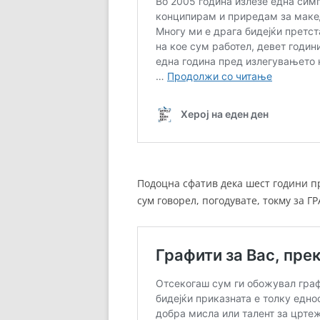
Подоцна сфатив дека шест години пр
сум говорел, погодувате, токму за 