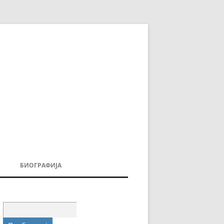
БИОГРАФИЈА
ДОВИ
МОИТЕ КНИГИ
УВАЊА
Пребарувај
за: