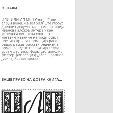
ОЗНАКИ
ИЛИ-ИЛИ
ЛП
МКЦ
Скопје
Сплит
албум
венеција
ветрилиште
глобус
дневник
документарен
експозиција
иванов
изложба
интервју
кан
киненова
кинотека
концерт
магазин
мезанин
награди
осврт
поезија
проаза
промоција
равел
радио
расказ
раскази
рецензија
роман
санденс
телевизија
телма
урбан
фестивал
филм
филмополис
филтер
фипресци
фудбал
шрапнел
јубилеј
ќорвезироска
ВАШЕ ПРАВО НА ДОБРА КНИГА…