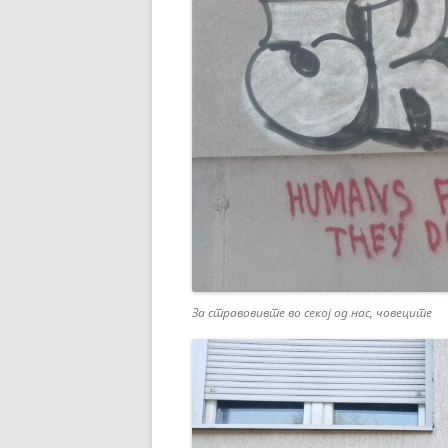
За стравовивте во секој од нас, човеците