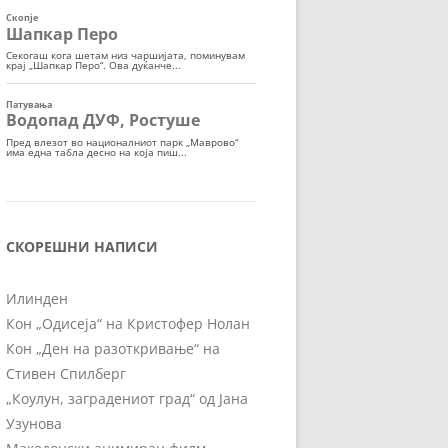
СКОРЕШНИ НАПИСИ
Илинден
Кон „Одисеја“ на Кристофер Нолан
Кон „Ден на разоткривање“ на
Стивен Спилберг
„Коулун, заградениот град“ од Јана
Узунова