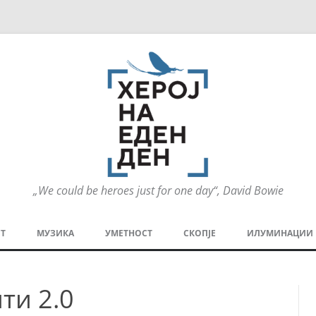
„We could be heroes just for one day“, David Bowie
Оди
на
Т
МУЗИКА
УМЕТНОСТ
СКОПЈЕ
ИЛУМИНАЦИИ
содржината
МЕЗАНИН
СТРИП
ГРА
ти 2.0
ТЕАТАР
ПАТ