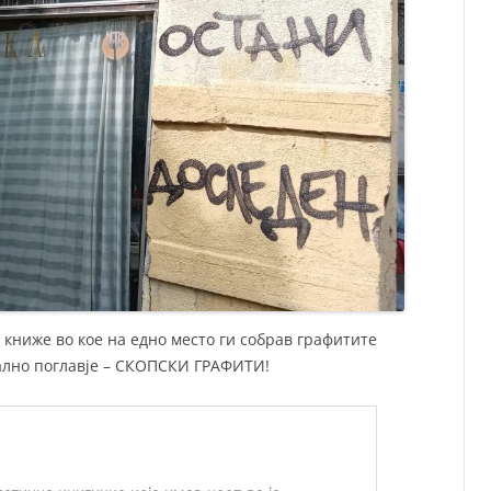
книже во кое на едно место ги собрав графитите
јално поглавје – СКОПСКИ ГРАФИТИ!