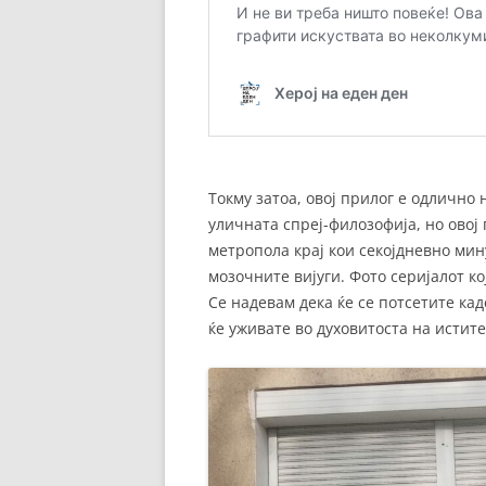
Токму затоа, овој прилог е одлично
уличната спреј-филозофија, но овој
метропола крај кои секојдневно мин
мозочните вијуги. Фото серијалот к
Се надевам дека ќе се потсетите каде
ќе уживате во духовитоста на истит