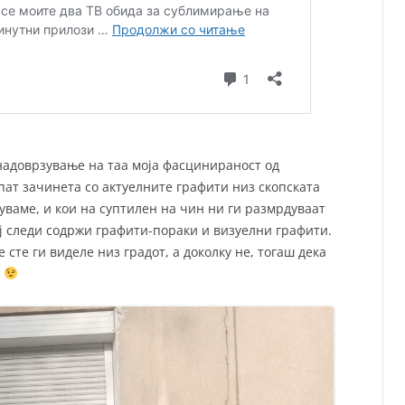
 надоврзување на таа моја фасцинираност од
 пат зачинета со актуелните графити низ скопската
уваме, и кои на суптилен на чин ни ги размрдуваат
ој следи содржи графити-пораки и визуелни графити.
 сте ги виделе низ градот, а доколку не, тогаш дека
е