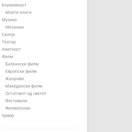
Книжевност
Моите книги
Музика
Мезанин
Скопје
Театар
Уметност
Филм
Балкански филм
Европски филм
Жанрови
Македонски филм
Остатокот од светот
Фестивали
Филмополис
Хумор