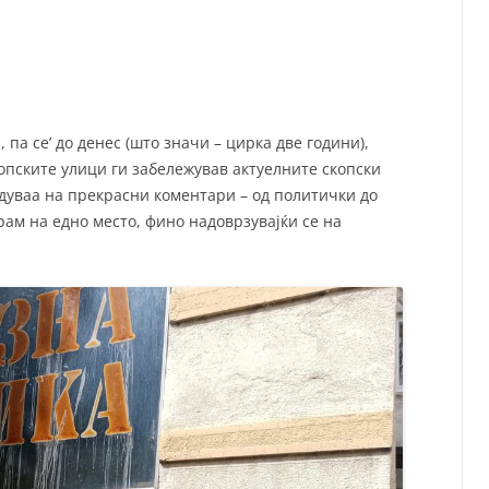
СП
Т
ХУ
па се’ до денес (што значи – цирка две години),
копските улици ги забележував актуелните скопски
идуваа на прекрасни коментари – од политички до
рам на едно место, фино надоврзувајќи се на