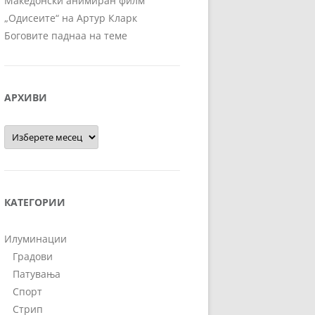
Македонски анимиран филм
„Одисеите“ на Артур Кларк
Боговите паднаа на теме
АРХИВИ
Архиви
КАТЕГОРИИ
Илуминации
Градови
Патувања
Спорт
Стрип