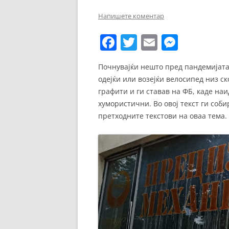
ЕВРОПСКИ ФИЛМ
Напишете коментар
ОСТАТОКОТ ОД СВЕТО
F
T
E
M
ЖАНРОВИ
a
w
m
e
Почнувајќи нешто пред пандемијата, 
ФЕСТИВАЛИ
c
itt
ai
ss
одејќи или возејќи велосипед низ с
e
er
l
e
ФИЛМОПОЛИС
графити и ги ставав на ФБ, каде на
b
n
хумористични. Во овој текст ги соби
претходните текстови на оваа тема.
o
g
o
er
k