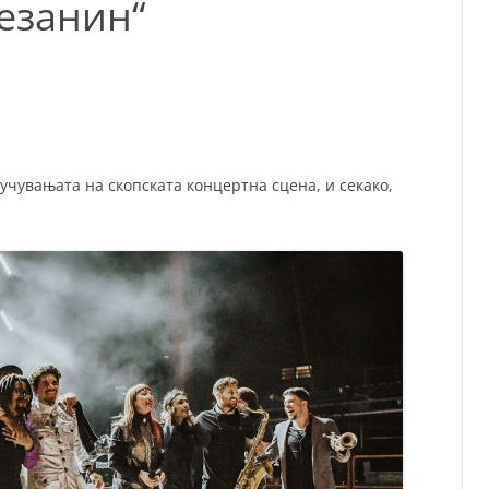
езанин“
СП
Т
ХУ
чувањата на скопската концертна сцена, и секако,