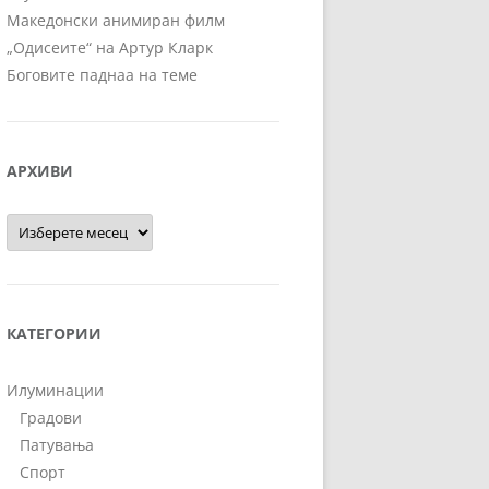
Македонски анимиран филм
„Одисеите“ на Артур Кларк
Боговите паднаа на теме
АРХИВИ
Архиви
КАТЕГОРИИ
Илуминации
Градови
Патувања
Спорт