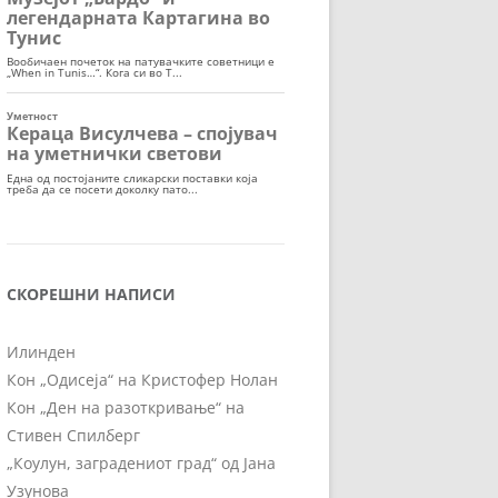
СКОРЕШНИ НАПИСИ
Илинден
Кон „Одисеја“ на Кристофер Нолан
Кон „Ден на разоткривање“ на
Стивен Спилберг
„Коулун, заградениот град“ од Јана
Узунова