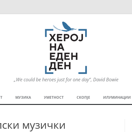
„We could be heroes just for one day“, David Bowie
Оди
на
Т
МУЗИКА
УМЕТНОСТ
СКОПЈЕ
ИЛУМИНАЦИИ
содржината
МЕЗАНИН
СТРИП
ГРА
пски музички
ТЕАТАР
ПАТ