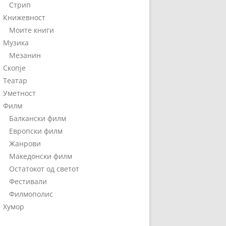
Стрип
Книжевност
Моите книги
Музика
Мезанин
Скопје
Театар
Уметност
Филм
Балкански филм
Европски филм
Жанрови
Македонски филм
Остатокот од светот
Фестивали
Филмополис
Хумор