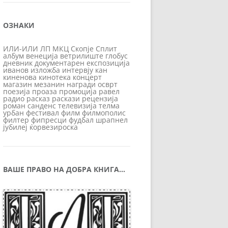
ОЗНАКИ
ИЛИ-ИЛИ
ЛП
МКЦ
Скопје
Сплит
албум
венеција
ветрилиште
глобус
дневник
документарен
експозиција
иванов
изложба
интервју
кан
киненова
кинотека
концерт
магазин
мезанин
награди
осврт
поезија
проаза
промоција
равел
радио
расказ
раскази
рецензија
роман
санденс
телевизија
телма
урбан
фестивал
филм
филмополис
филтер
фипресци
фудбал
шрапнел
јубилеј
ќорвезироска
ВАШЕ ПРАВО НА ДОБРА КНИГА…