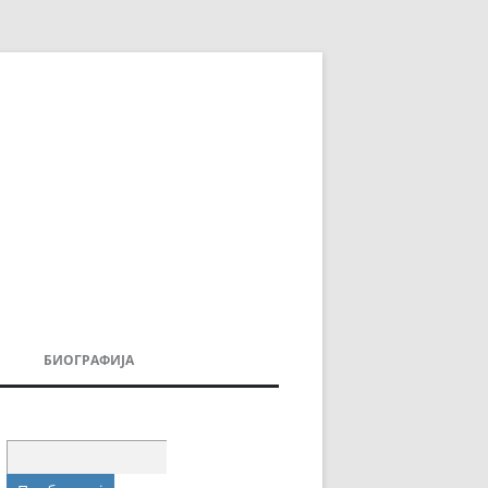
БИОГРАФИЈА
ДОВИ
МОИТЕ КНИГИ
УВАЊА
Пребарувај
за: