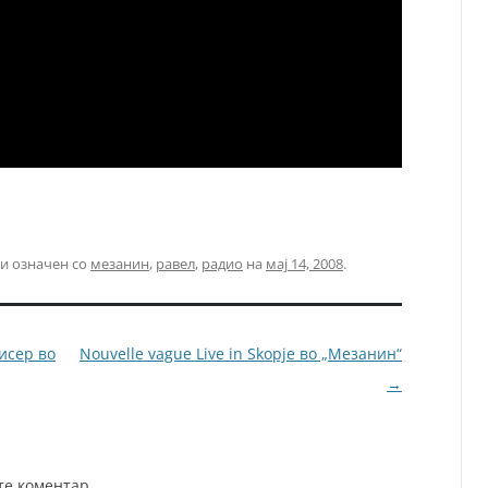
и означен со
мезанин
,
равел
,
радио
на
мај 14, 2008
.
исер во
Nouvelle vague Live in Skopje во „Мезанин“
→
те коментар.