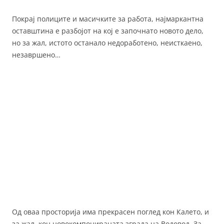
Покрај полиците и масичките за работа, најмаркантна
оставштина е разбојот на кој е започнато новото дело,
но за жал, истото останало недоработено, неисткаено,
незавршено…
Од оваа просторија има прекрасен поглед кон Калето, и
за жал, кон новокомпонираната зграда на Водовод. За