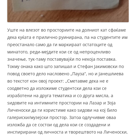
Уште на влезот во просториите на долниот кат сфаќаме
дека куќата е прилично руинирана, па на студентите им
преостанало само да ги маркираат остатоците од
минатото, реди-мејдите кои се од непроценливо
значење, тук-таму поставувајќи по некоја поставка.
Токму онака како што запишал и Стефан Јакимовски по
повод своето дело насловено „Пауза“, но и Јанешлиева
во текстот кон овој проект: „Сметавме дека не е
соодветно да изложиме студентски дела кои се
изработени на друга тематика и со друга мисла, а
ѕидовите на интимните простории на Лазар и Зоја
Личеноски да ги користиме како ѕидови на кој било
галериски/музејски простор. Затоа одлучивме оваа
изложба да се состои од дела кои се создадени и
инспирирани од личноста и творештвото на Личеноски,