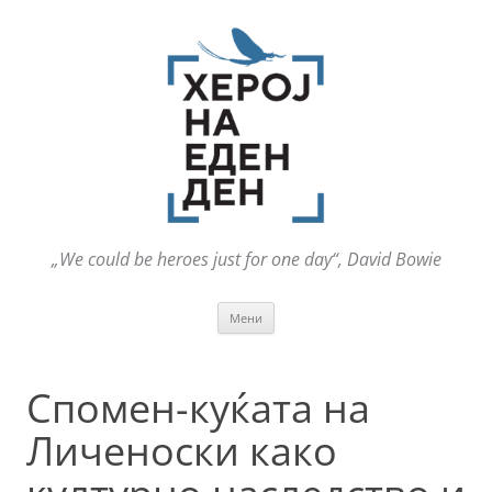
„We could be heroes just for one day“, David Bowie
Оди
Мени
на
содржината
Спомен-куќата на
Личеноски како