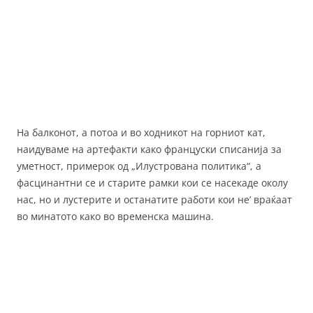
На балконот, а потоа и во ходникот на горниот кат,
наидуваме на артефакти како француски списанија за
уметност, примерок од „Илустрована политика“, а
фасцинантни се и старите рамки кои се насекаде околу
нас, но и лустерите и останатите работи кои не’ враќаат
во минатото како во временска машина.