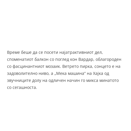
Време беше да се посети најатрактивниот дел,
споменатиот балкон со поглед кон Вардар, облагороден
со фасцинантниот мозаик. Ветрето пирка, сонцето е на
задоволително ниво, а „Мека машина“ на Хајка од
звучниците долу на одличен начин го микса минатото
со сегашноста.