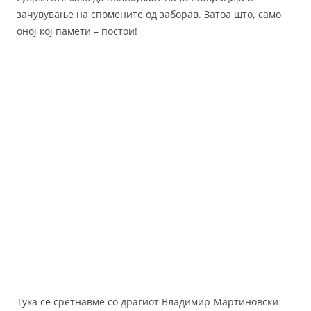
зачувување на спомените од заборав. Затоа што, само
оној кој памети – постои!
Тука се сретнавме со драгиот Владимир Мартиновски