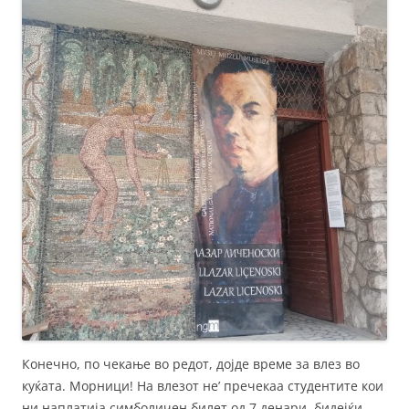
Конечно, по чекање во редот, дојде време за влез во
куќата. Морници! На влезот не’ пречекаа студентите кои
ни наплатија симболичен билет од 7 денари, бидејќи,