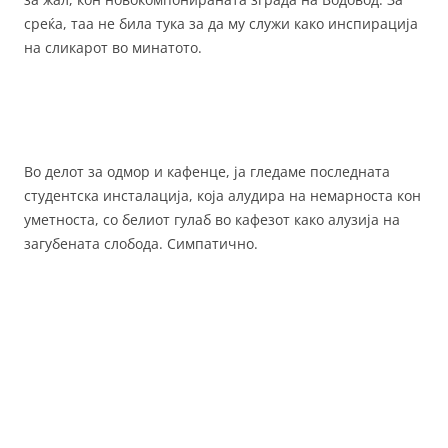
среќа, таа не била тука за да му служи како инспирација
на сликарот во минатото.
Во делот за одмор и кафенце, ја гледаме последната
студентска инсталација, која алудира на немарноста кон
уметноста, со белиот гулаб во кафезот како алузија на
загубената слобода. Симпатично.
Симнувајќи се надолу по скалите, забележливи се уште