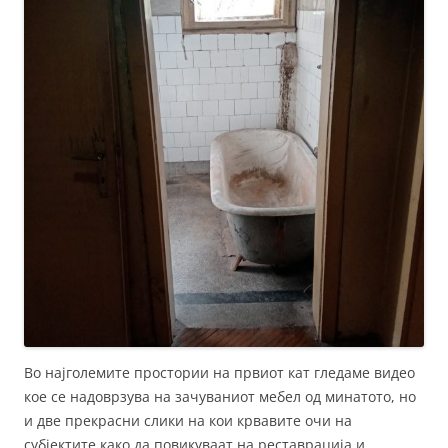
Во најголемите простории на првиот кат гледаме видео
кое се надоврзува на зачуваниот мебел од минатото, но
и две прекрасни слики на кои крвавите очи на
субјектите како да повикуваат на реставрација и