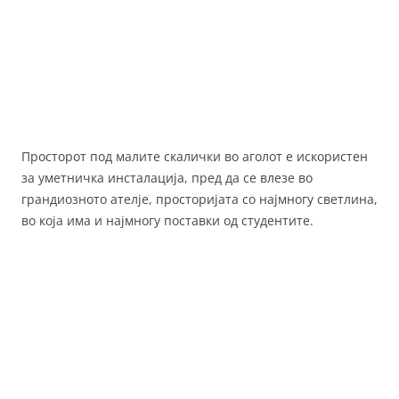
Просторот под малите скалички во аголот е искористен
за уметничка инсталација, пред да се влезе во
грандиозното ателје, просторијата со најмногу светлина,
во која има и најмногу поставки од студентите.