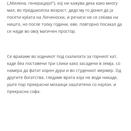
(„Милена, генерацијо!“), кој ни кажува дека како многу
мал, во предшколска возраст, дедо му го донел да ја
посети куќата на Личеноски, и речиси не се сеќава на
ништо, но после толку години, еве, повторно посакал да
се најде во овој магичен простор.
Се враќаме во ходникот под скалилата за горниот кат,
каде беа поставени три слики како засадени в земја, со
намера да фатат корен дури и во студениот мермер. Од
другите богатства, гледаме врата која не води никаде,
уште пар прекрасни мозаици заштитени со најлон, и
прекрасна софа.