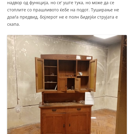
надвор од функција, но се’ уште тука, но може да се
стоплите со прашливото ќебе на подот. Туширање не
доаѓа предвид, бојлерот не е полн бидејќи струјата е
скапа.