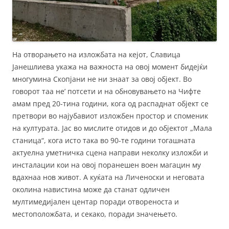
На отворањето на изложбата на кејот, Славица
Јанешлиева укажа на важноста на овој момент бидејќи
многумина Скопјани не ни знаат за овој објект. Во
говорот таа не’ потсети и на обновувањето на Чифте
амам пред 20-тина години, кога од распаднат објект се
претвори во најубавиот изложбен простор и споменик
на културата. Јас во мислите отидов и до објектот „Мала
станица“, кога исто така во 90-те години тогашната
актуелна уметничка сцена направи неколку изложби и
инсталации кои на овој поранешен воен магацин му
вдахнаа нов живот. А куќата на Личеноски и неговата
околина навистина може да станат одличен
мултимедијален центар поради отвореностa и
местоположбата, и секако, поради значењето.