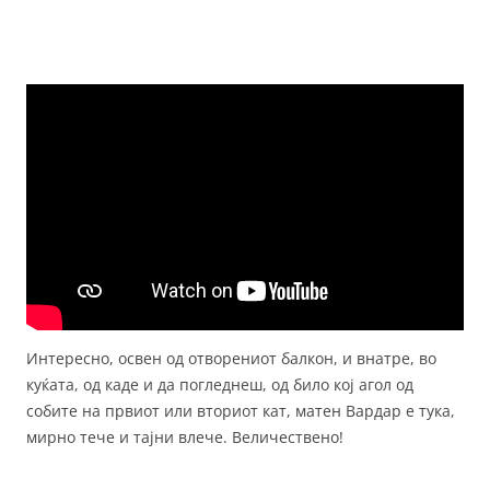
Интересно, освен од отворениот балкон, и внатре, во
куќата, од каде и да погледнеш, од било кој агол од
собите на првиот или вториот кат, матен Вардар е тука,
мирно тече и тајни влече. Величествено!