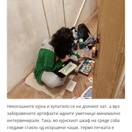
Некогашните кујна и купатило се на долниот кат, а врз
заборавените артефакти идните уметници минимално
интервенирале. Така, во кујнскиот шкаф на среде соба
гледаме стакло од искршени чаши, термо печката е