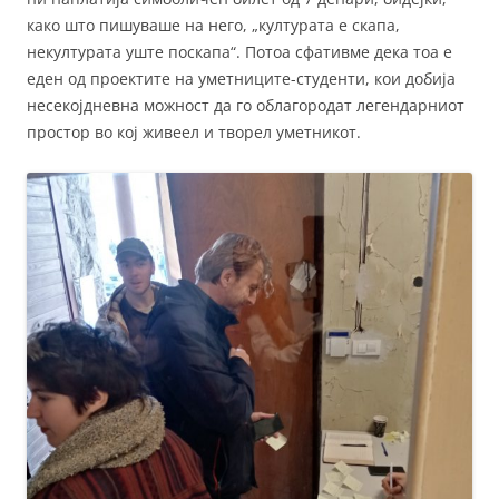
како што пишуваше на него, „културата е скапа,
некултурата уште поскапа“. Потоа сфативме дека тоа е
еден од проектите на уметниците-студенти, кои добија
несекојдневна можност да го облагородат легендарниот
простор во кој живеел и творел уметникот.