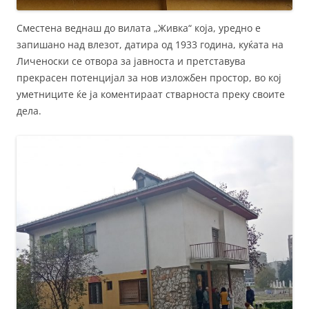
Сместена веднаш до вилата „Живка“ која, уредно е
запишано над влезот, датира од 1933 година, куќата на
Личеноски се отвора за јавноста и претставува
прекрасен потенцијал за нов изложбен простор, во кој
уметниците ќе ја коментираат стварноста преку своите
дела.