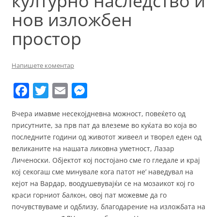
културно наследство и
нов изложбен
простор
Напишете коментар
F
T
E
M
a
w
m
e
Вчера имавме несекојдневна можност, повеќето од
c
itt
ai
ss
присутните, за прв пат да влеземе во куќата во која во
e
er
l
e
последните години од животот живеел и творел еден од
b
n
великаните на нашата ликовна уметност, Лазар
Личеноски. Објектот кој постојано сме го гледале и крај
o
g
кој секогаш сме минувале кога патот не’ наведувал на
o
er
кејот на Вардар, воодушевувајќи се на мозаикот кој го
k
краси горниот балкон, овој пат можевме да го
почувствуваме и одблизу, благодарение на изложбата на