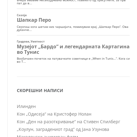
СКОРЕШНИ НАПИСИ
Илинден
Кон „Одисеја“ на Кристофер Нолан
Кон „Ден на разоткривање“ на Стивен Спилберг
„Коулун, заградениот град“ од Јана Узунова
Македонски анимиран филм