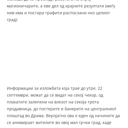
магионичарите, а еве дел од крајните резултати (меѓу
нив има и постари графити распослани низ целиот
град):
Информации за изложбата која трае до утре, 22
септември, можат да се видат на секој чекор, од
плакатите залепени на влезот на секоја трета
продавница, до постерите и банерите на централниот
плоштад во Драма. Веројатно ова е еден од начините да
се анимираат жителите во овој мал грчки град, каде