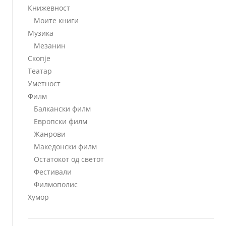
Книжевност
Моите книги
Музика
Мезанин
Скопје
Театар
Уметност
Филм
Балкански филм
Европски филм
Жанрови
Македонски филм
Остатокот од светот
Фестивали
Филмополис
Хумор