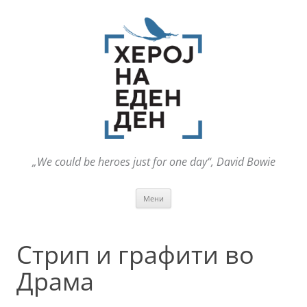
„We could be heroes just for one day“, David Bowie
Оди
Мени
на
содржината
Стрип и графити во
Драма