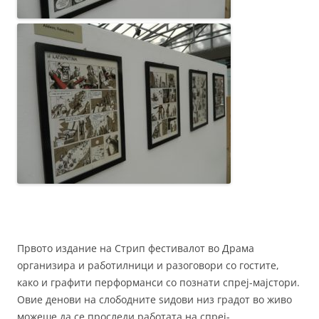
Првото издание на Стрип фестивалот во Драма
организира и работилници и разоговори со гостите,
како и графити перформанси со познати спреј-мајстори.
Овие денови на слободните ѕидови низ градот во живо
можеше да се проследи работата на спреј-