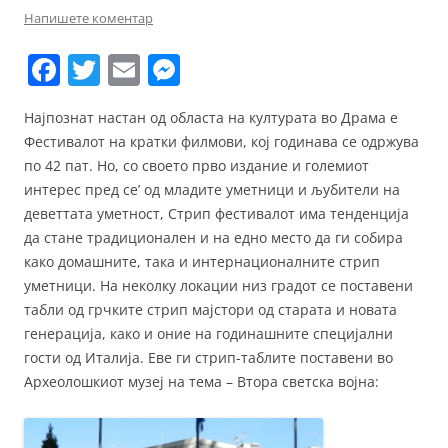
Напишете коментар
F
T
E
M
a
w
m
e
Најпознат настан од областа на културата во Драма е
c
itt
ai
ss
Фестивалот на кратки филмови, кој годинава се одржува
e
er
l
e
по 42 пат. Но, со своето прво издание и големиот
b
n
интерес пред се’ од младите уметници и љубители на
деветтата уметност, Стрип фестивалот има тенденција
o
g
да стане традиционален и на едно место да ги собира
o
er
како домашните, така и интернационалните стрип
k
уметници.
На неколку локации низ градот се поставени
табли од грчките стрип мајстори од старата и новата
генерација, како и оние на годинашните специјални
гости од Италија. Еве ги стрип-таблите поставени во
Археолошкиот музеј на тема – Втора светска војна: