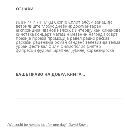
ОЗНАКИ
ИЛИ-ИЛИ
ЛП
МКЦ
Скопје
Сплит
албум
венеција
ветрилиште
глобус
дневник
документарен
експозиција
иванов
изложба
интервју
кан
киненова
кинотека
концерт
магазин
мезанин
награди
осврт
поезија
проаза
промоција
равел
радио
расказ
раскази
рецензија
роман
санденс
телевизија
телма
урбан
фестивал
филм
филмополис
филтер
фипресци
фудбал
шрапнел
јубилеј
ќорвезироска
ВАШЕ ПРАВО НА ДОБРА КНИГА…
„We could be heroes just for one day“, David Bowie