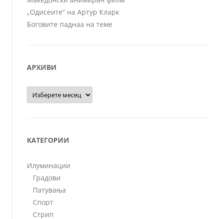
„Одисеите“ на Артур Кларк
Боговите паднаа на теме
АРХИВИ
Архиви
КАТЕГОРИИ
Илуминации
Градови
Патувања
Спорт
Стрип