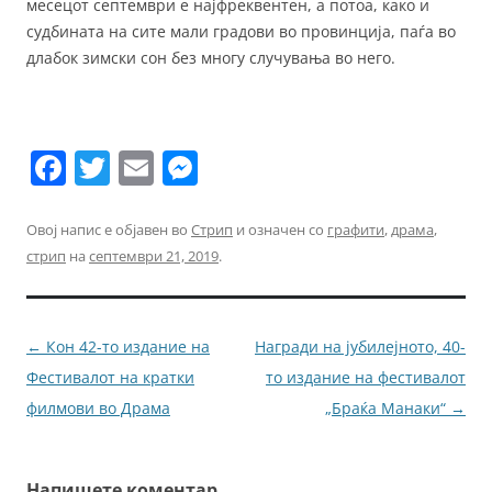
месецот септември е најфреквентен, а потоа, како и
судбината на сите мали градови во провинција, паѓа во
длабок зимски сон без многу случувања во него.
F
T
E
M
a
w
m
e
c
itt
ai
ss
Овој напис е објавен во
Стрип
и означен со
графити
,
драма
,
стрип
на
септември 21, 2019
.
e
er
l
e
b
n
o
g
Навигација
←
Кон 42-то издание на
Награди на јубилејното, 40-
o
er
за
Фестивалот на кратки
то издание на фестивалот
k
написи
филмови во Драма
„Браќа Манаки“
→
Напишете коментар