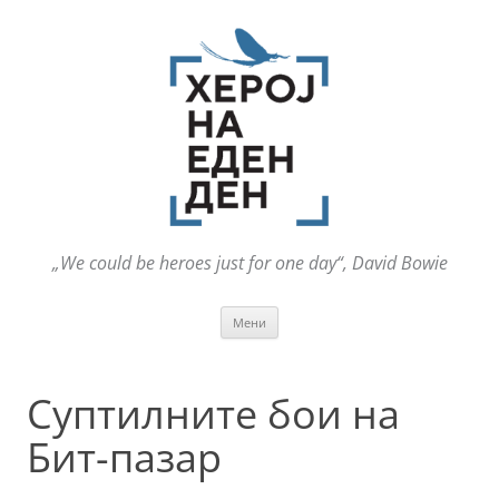
„We could be heroes just for one day“, David Bowie
Оди
Мени
на
содржината
Суптилните бои на
Бит-пазар