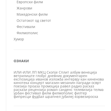
Европски филм
Жанрови
Македонски филм
Остатокот од светот
Фестивали
Филмополис
Хумор
ОЗНАКИ
ИЛИ-ИЛИ
ЛП
МКЦ
Скопје
Сплит
албум
венеција
ветрилиште
глобус
дневник
документарен
експозиција
иванов
изложба
интервју
кан
киненова
кинотека
концерт
магазин
мезанин
награди
осврт
поезија
проаза
промоција
равел
радио
расказ
раскази
рецензија
роман
санденс
телевизија
телма
урбан
фестивал
филм
филмополис
филтер
фипресци
фудбал
шрапнел
јубилеј
ќорвезироска