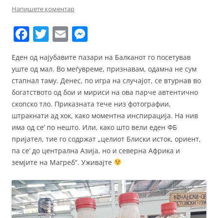
Напишете коментар
F
T
E
M
a
w
m
e
Еден од најубавите пазари на Балканот го посетував
c
itt
ai
ss
уште од мал. Во меѓувреме, признавам, одамна не сум
e
er
l
e
стапнал таму. Денес, по игра на случајот, се втурнав во
b
n
богатството од бои и мириси на ова парче автентично
скопско тло. Приказната тече низ фотографии,
o
g
штракнати ад хок, како моментна инспирација. На нив
o
er
има од се’ по нешто. Или, како што вели еден ФБ
k
пријател, тие го содржат „целиот Блиски исток, ориент,
па се’ до централна Азија, но и северна Африка и
земјите на Магреб“. Уживајте