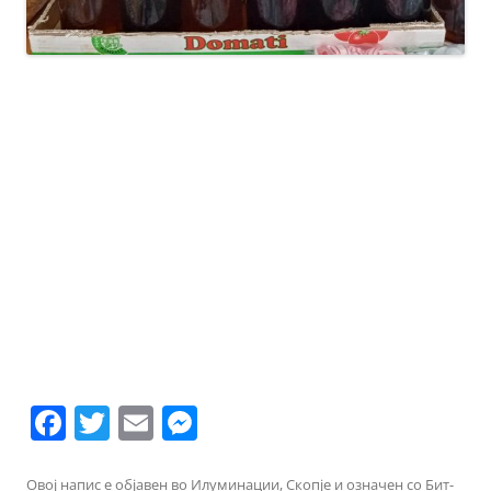
F
T
E
M
a
w
m
e
Овој напис е објавен во
Илуминации
,
Скопје
и означен со
Бит-