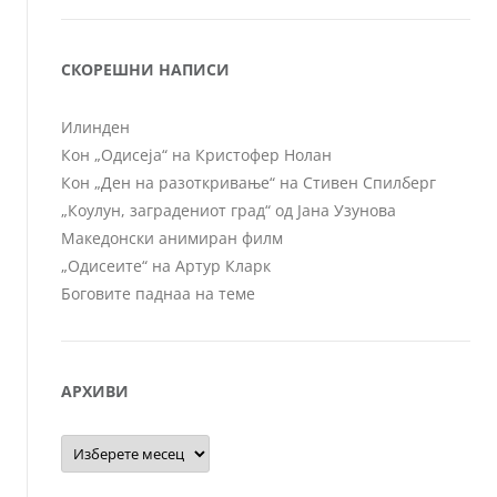
СКОРЕШНИ НАПИСИ
Илинден
Кон „Одисеја“ на Кристофер Нолан
Кон „Ден на разоткривање“ на Стивен Спилберг
„Коулун, заградениот град“ од Јана Узунова
Македонски анимиран филм
„Одисеите“ на Артур Кларк
Боговите паднаа на теме
АРХИВИ
Архиви