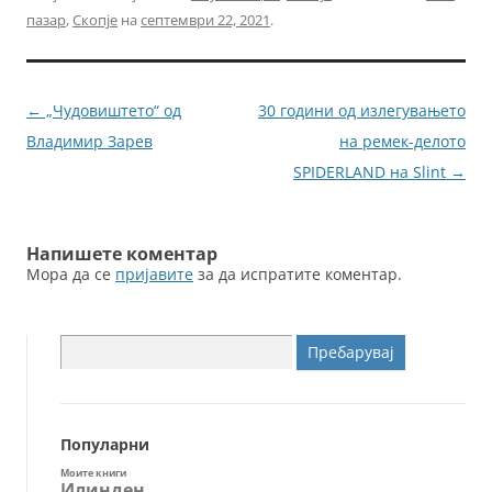
c
itt
ai
ss
пазар
,
Скопје
на
септември 22, 2021
.
e
er
l
e
b
n
o
g
Навигација
←
„Чудовиштето“ од
30 години од излегувањето
o
er
за
Владимир Зарев
на ремек-делото
k
написи
SPIDERLAND на Slint
→
Напишете коментар
Мора да се
пријавите
за да испратите коментар.
Пребарувај
за:
Популарни