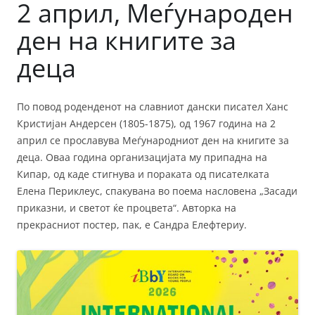
2 април, Меѓународен
ден на книгите за
деца
По повод роденденот на славниот дански писател Ханс
Кристијан Андерсен (1805-1875), од 1967 година на 2
април се прославува Меѓународниот ден на книгите за
деца. Оваа година организацијата му припадна на
Кипар, од каде стигнува и пораката од писателката
Елена Периклеус, спакувана во поема насловена „Засади
приказни, и светот ќе процвета“. Авторка на
прекрасниот постер, пак, е Сандра Елефтериу.