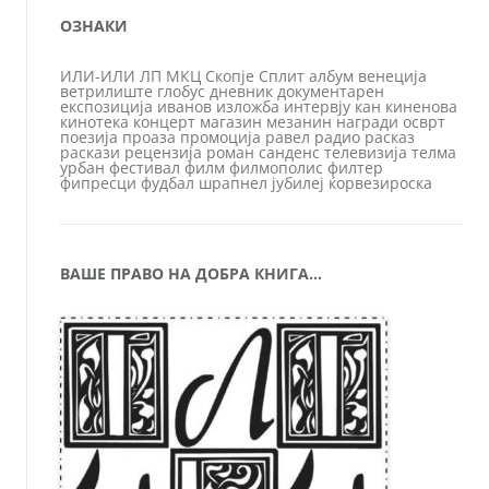
ОЗНАКИ
ИЛИ-ИЛИ
ЛП
МКЦ
Скопје
Сплит
албум
венеција
ветрилиште
глобус
дневник
документарен
експозиција
иванов
изложба
интервју
кан
киненова
кинотека
концерт
магазин
мезанин
награди
осврт
поезија
проаза
промоција
равел
радио
расказ
раскази
рецензија
роман
санденс
телевизија
телма
урбан
фестивал
филм
филмополис
филтер
фипресци
фудбал
шрапнел
јубилеј
ќорвезироска
ВАШЕ ПРАВО НА ДОБРА КНИГА…