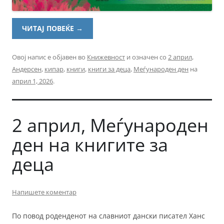
ЧИТАЈ ПОВЕЌЕ
→
Овој напис е објавен во
Книжевност
и означен со
2 април
,
Андерсен
,
кипар
,
книги
,
книги за деца
,
Меѓународен ден
на
април 1, 2026
.
2 април, Меѓународен
ден на книгите за
деца
Напишете коментар
По повод роденденот на славниот дански писател Ханс