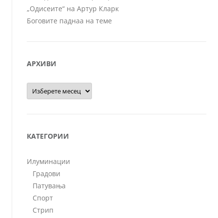
„Одисеите“ на Артур Кларк
Боговите паднаа на теме
АРХИВИ
Архиви
КАТЕГОРИИ
Илуминации
Градови
Патувања
Спорт
Стрип