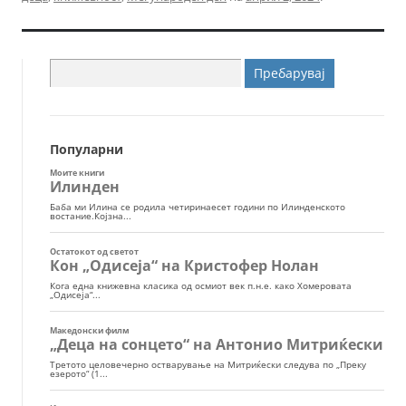
Пребарувај
за:
Популарни