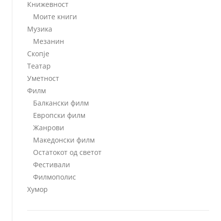
Книжевност
Моите книги
Музика
Мезанин
Скопје
Театар
Уметност
Филм
Балкански филм
Европски филм
Жанрови
Македонски филм
Остатокот од светот
Фестивали
Филмополис
Хумор