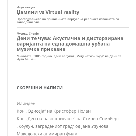
СКОРЕШНИ НАПИСИ
Илинден
Кон „Одисеја“ на Кристофер Нолан
Кон „Ден на разоткривање“ на Стивен Спилберг
„Коулун, заградениот град“ од Јана Узунова
Македонски анимиран филм