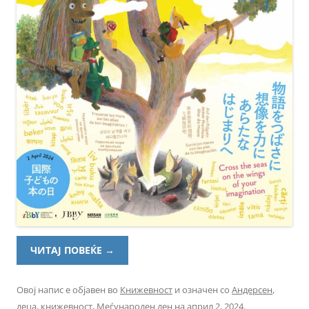
ЧИТАЈ ПОВЕЌЕ
→
Овој напис е објавен во
Книжевност
и означен со
Андерсен
,
деца
,
книжевност
,
Меѓународен ден
на
април 2, 2024
.