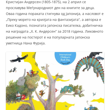
Кристијан Андерсен (1805-1875), на 2 април се
прославува Меѓународниот ден на книгите за деца.
Оваа година пораката стигнува од Јапонија, а насловот е
„Преку морето на крилјата на фантазијата“, а авторка е
Еико Кадоно, познатата јапонска писателка, добитничка
на наградата „Х. К. Андерсен“ за 2018 година. Ликовното
решение на постерот е на популарната јапонска
уметница Нана Фурија.