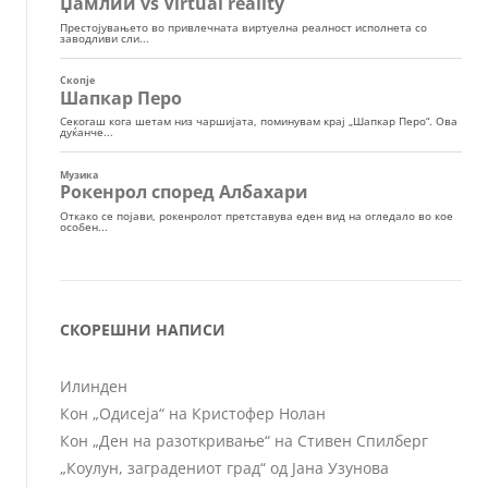
СКОРЕШНИ НАПИСИ
Илинден
Кон „Одисеја“ на Кристофер Нолан
Кон „Ден на разоткривање“ на Стивен Спилберг
„Коулун, заградениот град“ од Јана Узунова