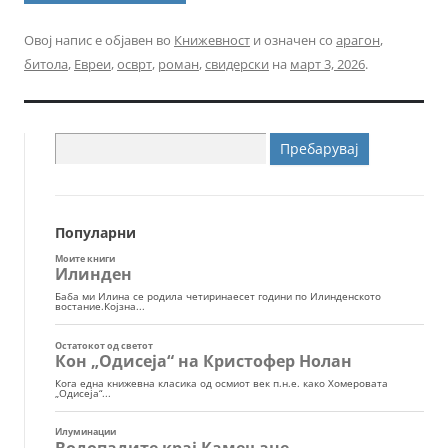
Овој напис е објавен во
Книжевност
и означен со
арагон
,
битола
,
Евреи
,
осврт
,
роман
,
свидерски
на
март 3, 2026
.
Пребарувај
за:
Популарни