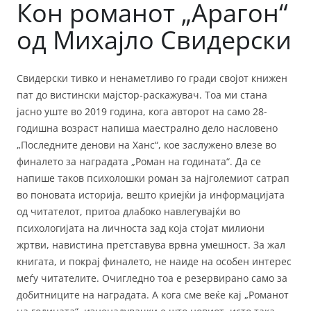
Кон романот „Арагон“
од Михајло Свидерски
Свидерски тивко и ненаметливо го гради својот книжен
пат до вистински мајстор-раскажувач. Тоа ми стана
јасно уште во 2019 година, кога авторот на само 28-
годишна возраст напиша маестрално дело насловено
„Последните денови на Ханс“, кое заслужено влезе во
финалето за наградата „Роман на годината“. Да се
напише таков психолошки роман за најголемиот сатрап
во поновата историја, вешто криејќи ја информацијата
од читателот, притоа длабоко навлегувајќи во
психологијата на личноста зад која стојат милиони
жртви, навистина претставува врвна умешност. За жал
книгата, и покрај финалето, не наиде на особен интерес
меѓу читателите. Очигледно тоа е резервирано само за
добитниците на наградата. А кога сме веќе кај „Романот