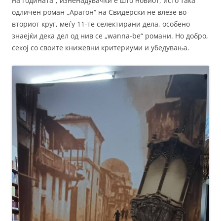
на годината“, изненадувачки е што новиот, исто така
одличен роман „Арагон“ на Свидерски не влезе во
вториот круг, меѓу 11-те селектирани дела, особено
знаејќи дека дел од нив се „wanna-be“ романи. Но добро,
секој со своите книжевни критериуми и убедувања.