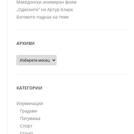
Македонски анимиран филм
„Одисеите“ на Артур Кларк
Боговите паднаа на теме
АРХИВИ
Архиви
КАТЕГОРИИ
Илуминации
Градови
Патувања
Спорт
Стрип