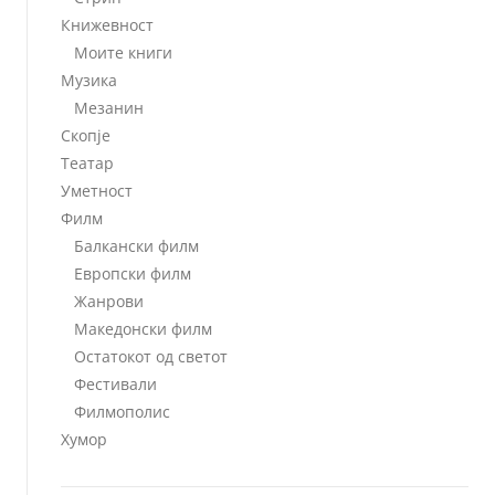
Книжевност
Моите книги
Музика
Мезанин
Скопје
Театар
Уметност
Филм
Балкански филм
Европски филм
Жанрови
Македонски филм
Остатокот од светот
Фестивали
Филмополис
Хумор