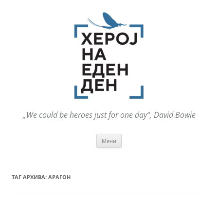
„We could be heroes just for one day“, David Bowie
Оди
Мени
на
содржината
ТАГ АРХИВА:
АРАГОН