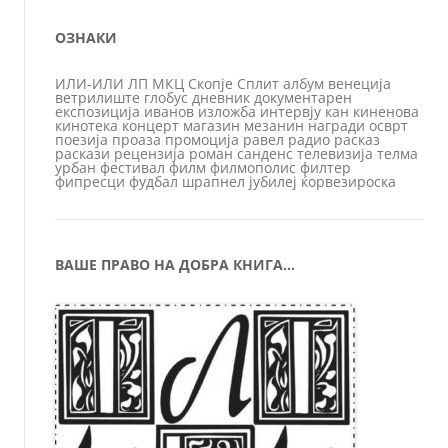
ОЗНАКИ
ИЛИ-ИЛИ
ЛП
МКЦ
Скопје
Сплит
албум
венеција
ветрилиште
глобус
дневник
документарен
експозиција
иванов
изложба
интервју
кан
киненова
кинотека
концерт
магазин
мезанин
награди
осврт
поезија
проаза
промоција
равел
радио
расказ
раскази
рецензија
роман
санденс
телевизија
телма
урбан
фестивал
филм
филмополис
филтер
фипресци
фудбал
шрапнел
јубилеј
ќорвезироска
ВАШЕ ПРАВО НА ДОБРА КНИГА…