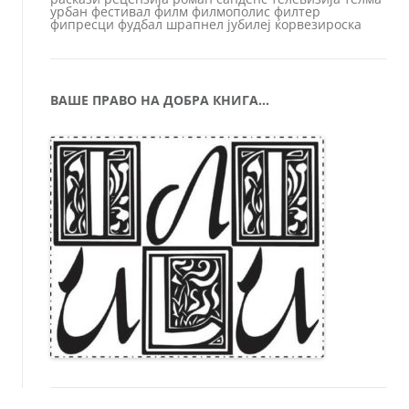
урбан
фестивал
филм
филмополис
филтер
фипресци
фудбал
шрапнел
јубилеј
ќорвезироска
ВАШЕ ПРАВО НА ДОБРА КНИГА…