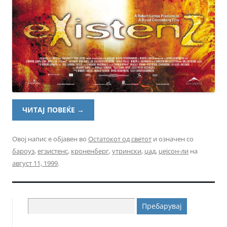
ЧИТАЈ ПОВЕЌЕ
→
Овој напис е објавен во
Остатокот од светот
и означен со
бароуз
,
егзистенс
,
кроненберг
,
утрински
,
џад
,
џејсон-ли
на
август 11, 1999
.
Пребарувај
за: