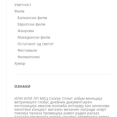
Уметност
Филм
Балкански филм
Европски филм
Жанрови
Македонски филм
Остатокот од светот
Фестивали
Филмополис
Хумор
ОЗНАКИ
ИЛИ-ИЛИ
ЛП
МКЦ
Скопје
Сплит
албум
венеција
ветрилиште
глобус
дневник
документарен
експозиција
иванов
изложба
интервју
кан
киненова
кинотека
концерт
магазин
мезанин
награди
осврт
поезија
проаза
промоција
равел
радио
расказ
раскази
рецензија
роман
санденс
телевизија
телма