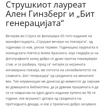
Струшкиот лауреат
Ален Гинзберг и „Бит
генерацијата“
Вечерва во Струга ќе финишира 65-тото издание на
манифестацијата „Струшки вечери на поезијата“, од
годинава со нов, јунски термин. Годинашна лауреатка е
холандската поетеса Анеке Брасинга, која гледајќи ја на
фотографиите колку добро се држи притоа покажувајќи
став, и се разбира, пред се’ читајќи ја нејзината
ангажирана поезија, ме потсети на сензибилитетот на
славната „Бит генерација“ од средината на минатиот
век. Тие илуминации ме донесоа до моментот да ѕирнам
во домашната библиотека, да ја дувнам прашината и да
се се навратам на едно драго издание купено во 90-те
години, кое всушност датира од средината на
претходната декада, и кое е прилично добро зачувано