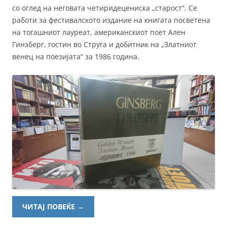
со оглед на неговата четиридецениска „старост“. Се
работи за фестивалското издание на книгата посветена
на тогашниот лауреат, американскиот поет Ален
Гинзберг, гостин во Струга и добитник на „Златниот
венец на поезијата“ за 1986 година.
ЧИТАЈ ПОВЕЌЕ
→