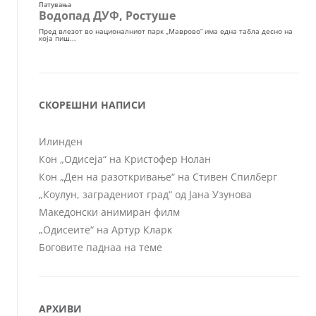
СКОРЕШНИ НАПИСИ
Илинден
Кон „Одисеја“ на Кристофер Нолан
Кон „Ден на разоткривање“ на Стивен Спилберг
„Коулун, заградениот град“ од Јана Узунова
Македонски анимиран филм
„Одисеите“ на Артур Кларк
Боговите паднаа на теме
АРХИВИ