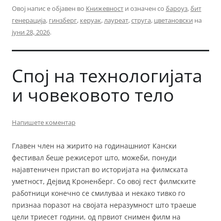
Овој напис е објавен во
Книжевност
и означен со
бароуз
,
бит
генерација
,
гинзберг
,
керуак
,
лауреат
,
струга
,
цветановски
на
јуни 28, 2026
.
Спој на технологијата
и човековото тело
Напишете коментар
Главен член на жирито на годинашниот Кански
фестивал беше режисерот што, можеби, понуди
најавтеничен пристап во историјата на филмската
уметност, Дејвид Кроненберг. Со овој гест филмските
работници конечно се смилуваа и некако тивко го
признаа поразот на својата неразумност што траеше
цели триесет години, од првиот снимен филм на