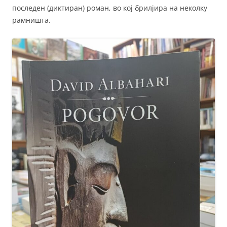
последен (диктиран) роман, во кој брилјира на неколку
рамништа.