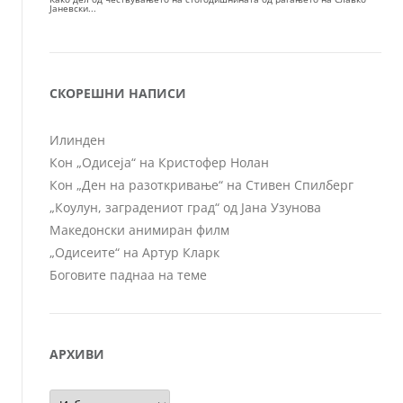
СКОРЕШНИ НАПИСИ
Илинден
Кон „Одисеја“ на Кристофер Нолан
Кон „Ден на разоткривање“ на Стивен Спилберг
„Коулун, заградениот град“ од Јана Узунова
Македонски анимиран филм
„Одисеите“ на Артур Кларк
Боговите паднаа на теме
АРХИВИ
Архиви