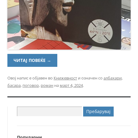
ЧИТАЈ ПОВЕЌЕ
→
Овој напис е објавен во
Книжевност
и означен со
албахари
,
басара
,
поговор
,
роман
на
март 4, 2024
.
Пребарувај
за:
Популарни