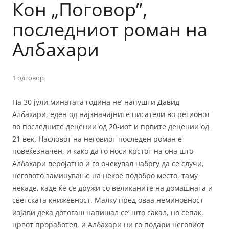
Кон „Поговор”,
последниот роман на
Албахари
1 одговор
На 30 јули минатата година не’ напушти Давид
Албахари, еден од најзначајните писатели во регионот
во последните децении од 20-иот и првите децении од
21 век. Насловот на неговиот последен роман е
повеќезначен, и како да го носи крстот на она што
Албахари веројатно и го очекувал набргу да се случи,
неговото заминување на некое подобро место, таму
некаде, каде ќе се дружи со великаните на домашната и
светската книжевност. Малку пред оваа неминовност
изјави дека дотогаш напишал се’ што сакал, но сепак,
црвот проработел, и Албахари ни го подари неговиот