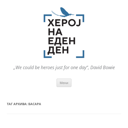
„We could be heroes just for one day“, David Bowie
Оди
Мени
на
содржината
ТАГ АРХИВА:
БАСАРА