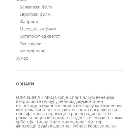
Балкански филм
Европски филм
Жанрови
Македонски филм
Остатокот од светот
Фестивали
Филмополис
Хумор
ОЗНАКИ
ИЛИ-ИЛИ
ЛП
МКЦ
Скопје
Сплит
албум
венеција
ветрилиште
глобус
дневник
документарен
експозиција
иванов
изложба
интервју
кан
киненова
кинотека
концерт
магазин
мезанин
награди
осврт
поезија
проаза
промоција
равел
радио
расказ
раскази
рецензија
роман
санденс
телевизија
телма
урбан
фестивал
филм
филмополис
филтер
фипресци
фудбал
шрапнел
јубилеј
ќорвезироска