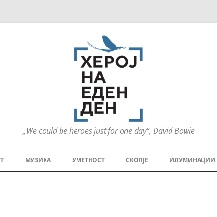
„We could be heroes just for one day“, David Bowie
Оди
на
Т
МУЗИКА
УМЕТНОСТ
СКОПЈЕ
ИЛУМИНАЦИИ
содржината
МЕЗАНИН
СТРИП
ГРА
ТЕАТАР
ПАТ