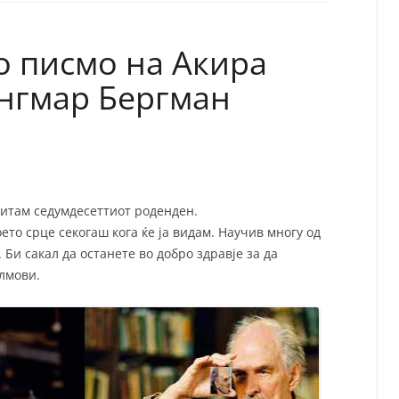
СП
Т
ХУ
о писмо на Акира
Ингмар Бергман
титам седумдесеттиот роденден.
ето срце секогаш кога ќе ја видам. Научив многу од
 Би сакал да останете во добро здравје за да
лмови.