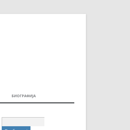
БИОГРАФИЈА
ДОВИ
МОИТЕ КНИГИ
УВАЊА
Пребарувај
за: