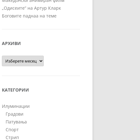
Македонски анимиран филм
„Одисеите“ на Артур Кларк
Боговите паднаа на теме
АРХИВИ
Архиви
КАТЕГОРИИ
Илуминации
Градови
Патувања
Спорт
Стрип