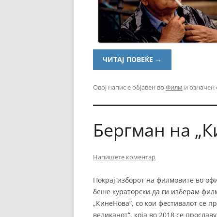
ЧИТАЈ ПОВЕЌЕ
→
Овој напис е објавен во
Филм
и означен
Бергман на „К
Напишете коментар
Покрај изборот на филмовите во офи
беше кураторски да ги изберам фил
„КинеНова“, со кои фестивалот се п
великанот“, која во 2018 се прослав