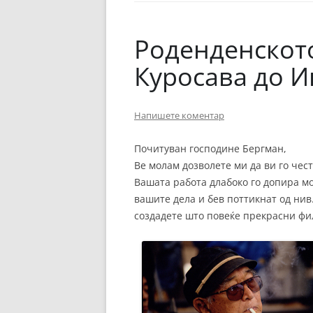
ЕВРОПСКИ ФИЛМ
ОСТАТОКОТ ОД СВЕТО
Роденденскот
ЖАНРОВИ
Куросава до 
ФЕСТИВАЛИ
Напишете коментар
ФИЛМОПОЛИС
Почитуван господине Бергман,
Ве молам дозволете ми да ви го чес
Вашата работа длабоко го допира мо
вашите дела и бев поттикнат од нив.
создадете што повеќе прекрасни фи