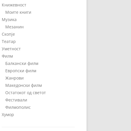
Книжевност
Моите книги
Музика
Мезанин
Скопје
Театар
Уметност
Филм
Балкански филм
Европски филм
Жанрови
Македонски филм
Остатокот од светот
Фестивали
Филмополис
Хумор