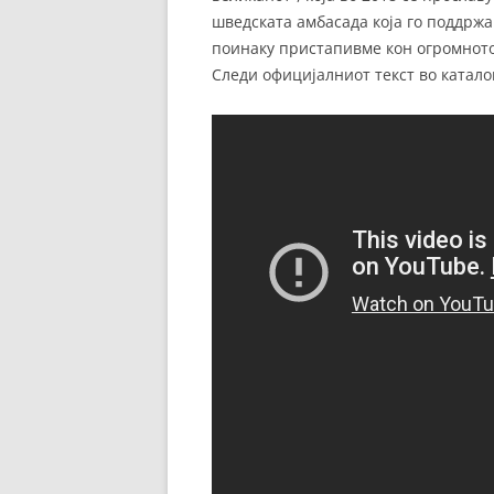
шведската амбасада која го поддржа 
поинаку пристапивме кон огромното 
Следи официјалниот текст во катало