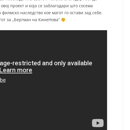
овој проект и која се заблагодари што сосема
филмско наследство кое магот го остави зад себе.
гот за „Бергман на КинеНова“