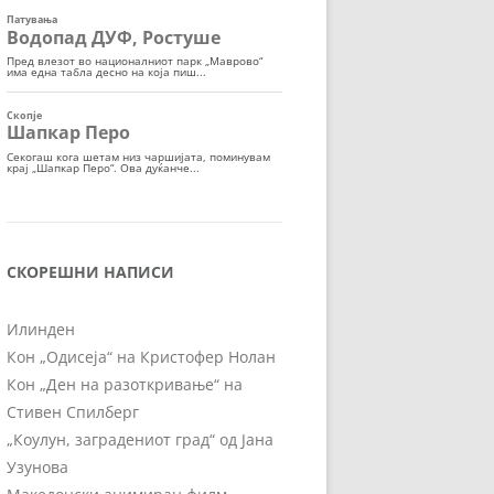
СКОРЕШНИ НАПИСИ
Илинден
Кон „Одисеја“ на Кристофер Нолан
Кон „Ден на разоткривање“ на
Стивен Спилберг
„Коулун, заградениот град“ од Јана
Узунова