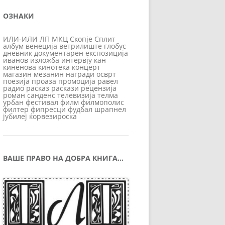
ОЗНАКИ
ИЛИ-ИЛИ
ЛП
МКЦ
Скопје
Сплит
албум
венеција
ветрилиште
глобус
дневник
документарен
експозиција
иванов
изложба
интервју
кан
киненова
кинотека
концерт
магазин
мезанин
награди
осврт
поезија
проаза
промоција
равел
радио
расказ
раскази
рецензија
роман
санденс
телевизија
телма
урбан
фестивал
филм
филмополис
филтер
фипресци
фудбал
шрапнел
јубилеј
ќорвезироска
ВАШЕ ПРАВО НА ДОБРА КНИГА…