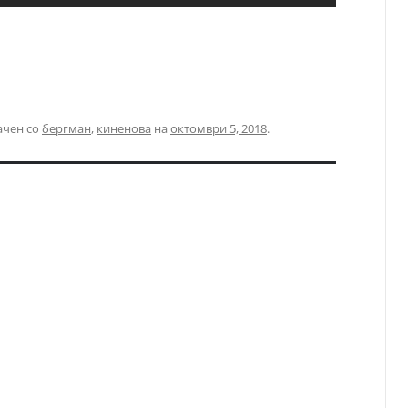
ачен со
бергман
,
киненова
на
октомври 5, 2018
.