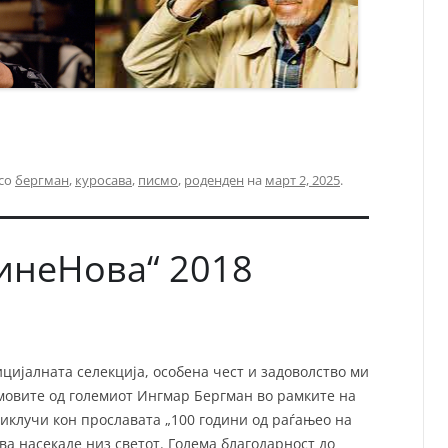
 со
бергман
,
куросава
,
писмо
,
роденден
на
март 2, 2025
.
инеНова“ 2018
цијалната селекција, особена чест и задоволство ми
мовите од големиот Ингмар Бергман во рамките на
риклучи кон прославата „100 години од раѓањео на
ува насекаде низ светот. Голема благодарност до