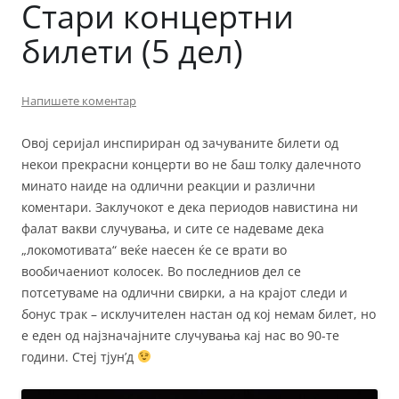
Стари концертни
билети (5 дел)
Напишете коментар
Овој серијал инспириран од зачуваните билети од
некои прекрасни концерти во не баш толку далечното
минато наиде на одлични реакции и различни
коментари. Заклучокот е дека периодов навистина ни
фалат вакви случувања, и сите се надеваме дека
„локомотивата“ веќе наесен ќе се врати во
вообичаениот колосек. Во последниов дел се
потсетуваме на одлични свирки, а на крајот следи и
бонус трак – исклучителен настан од кој немам билет, но
е еден од најзначајните случувања кај нас во 90-те
години. Стеј тјун’д