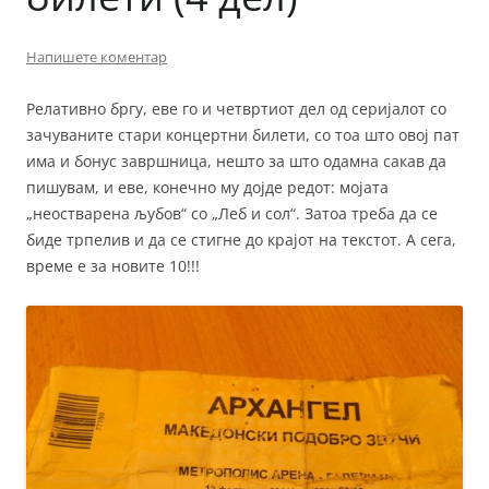
Напишете коментар
Релативно бргу, еве го и четвртиот дел од серијалот со
зачуваните стари концертни билети, со тоа што овој пат
има и бонус завршница, нешто за што одамна сакав да
пишувам, и еве, конечно му дојде редот: мојата
„неостварена љубов“ со „Леб и сол“. Затоа треба да се
биде трпелив и да се стигне до крајот на текстот. А сега,
време е за новите 10!!!