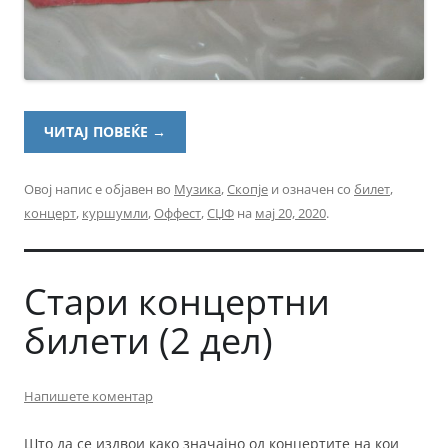
ЧИТАЈ ПОВЕЌЕ
→
Овој напис е објавен во
Музика
,
Скопје
и означен со
билет
,
концерт
,
куршумли
,
Оффест
,
СЏФ
на
мај 20, 2020
.
Стари концертни
билети (2 дел)
Напишете коментар
Што да се издвои како значајно од концертите на кои