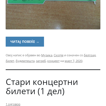
ЧИТАЈ ПОВЕЌЕ
→
Овој напис е објавен во
Музика
,
Скопје
и означен со
белград
,
билет
,
будимпешта
,
загреб
,
концерт
на
март 7, 2020
.
Стари концертни
билети (1 дел)
1 одговор