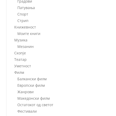
Градови
Патувања
Спорт
Стрип
Книжевност
Моите книги
Музика
Мезанин
Скопје
Театар
Уметност
Филм
Балкански филм
Европски филм
Жанрови
Македонски филм
Остатокот од светот
Фестивали