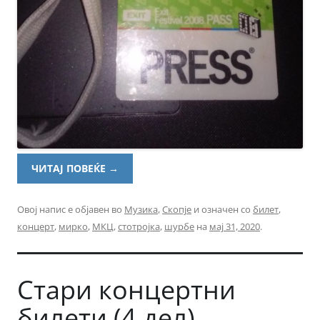
ЧИТАЈ ПОВЕЌЕ
→
Овој напис е објавен во
Музика
,
Скопје
и означен со
билет
,
концерт
,
мирко
,
МКЦ
,
стотројка
,
шурбе
на
мај 31, 2020
.
Стари концертни
билети (4 дел)