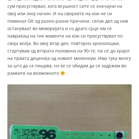
сум присуствувал, кога всушност сите се значајни на
овој или оној начин. И на свирките на кои не си
поминал ОК од разно-разни причини, сепак дел од нив
остануваат во меморијата и со драго срце им се
навраќаш на тие моменти на кои си присуствувал по
своја волја. Во овој втор дел, повторно хронолошки,
стартувам од втората половина на 90-те, па се’ до крајот
на првата деценија од новиот милениум. Има тука многу
за што да се пишува, но ќе се обидам да се задржам во
рамките на возможното