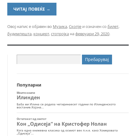
ЧИТАЈ ПОВЕЌЕ
→
Овој напис е објавен во
Музика
,
Скопје
и означен со
билет
,
будимпешта
,
концерт
,
стотројка
на
февруари 29, 2020
.
Пребарувај
за:
Популарни