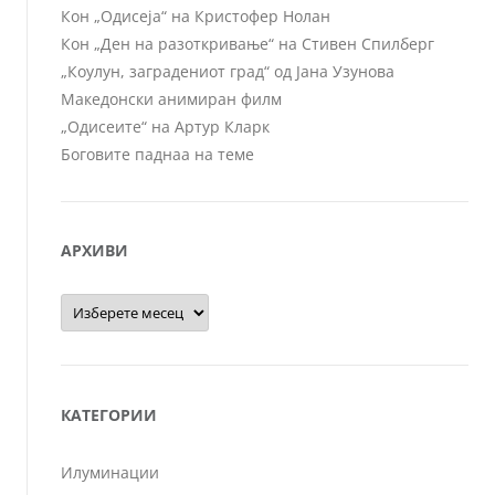
Кон „Одисеја“ на Кристофер Нолан
Кон „Ден на разоткривање“ на Стивен Спилберг
„Коулун, заградениот град“ од Јана Узунова
Македонски анимиран филм
„Одисеите“ на Артур Кларк
Боговите паднаа на теме
АРХИВИ
Архиви
КАТЕГОРИИ
Илуминации