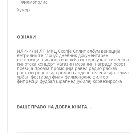
Филмополис
Хумор
ОЗНАКИ
ИЛИ-ИЛИ
ЛП
МКЦ
Скопје
Сплит
албум
венеција
ветрилиште
глобус
дневник
документарен
експозиција
иванов
изложба
интервју
кан
киненова
кинотека
концерт
магазин
мезанин
награди
осврт
поезија
проаза
промоција
равел
радио
расказ
раскази
рецензија
роман
санденс
телевизија
телма
урбан
фестивал
филм
филмополис
филтер
фипресци
фудбал
шрапнел
јубилеј
ќорвезироска
ВАШЕ ПРАВО НА ДОБРА КНИГА…