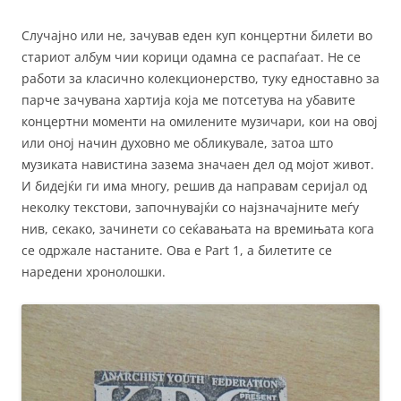
Случајно или не, зачував еден куп концертни билети во
стариот албум чии корици одамна се распаѓаат. Не се
работи за класично колекционерство, туку едноставно за
парче зачувана хартија која ме потсетува на убавите
концертни моменти на омилените музичари, кои на овој
или оној начин духовно ме обликувале, затоа што
музиката навистина зазема значаен дел од мојот живот.
И бидејќи ги има многу, решив да направам серијал од
неколку текстови, започнувајќи со најзначајните меѓу
нив, секако, зачинети со сеќавањата на времињата кога
се одржале настаните. Ова е Part 1, а билетите се
наредени хронолошки.