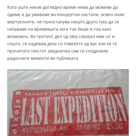
Кога уште некое догледно време нема да можеме да
одиме и да уживаме во концертни настапи, освен оние
виртуелните, не преостанува ништо друго туку да се
сеќаваме на времињата кога тоа беше и тоа како
возможно. Во третиот дел од овој серијал има се’ и
сешто, се надевам дека со повеќето од вас кои ќе го
прочитате текстот заеднички сме ги споделиле
радосните моменти во публиката.