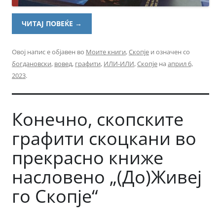
ЧИТАЈ ПОВЕЌЕ
→
Овој напис е објавен во
Моите книги
,
Скопје
и означен со
богдановски
,
вовед
,
графити
,
ИЛИ-ИЛИ
,
Скопје
на
април 6,
2023
.
Конечно, скопските
графити скоцкани во
прекрасно книже
насловено „(До)Живеј
го Скопје“