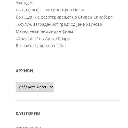
Илинден
Кон „Одисеја“ на Кристофер Нолан
Кон „Ден на разоткривање“ на Стивен Спилберг
„Коулун, заградениот град“ од Јана Узунова
Македонски анимиран филм
„Одисеите“ на Артур Кларк
Боговите паднаа на теме
АРХИВИ
Архиви
КАТЕГОРИИ