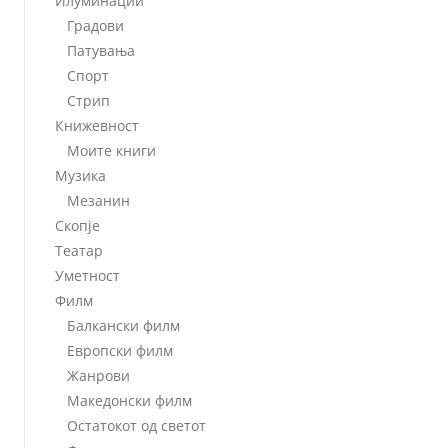
Илуминации
Градови
Патувања
Спорт
Стрип
Книжевност
Моите книги
Музика
Мезанин
Скопје
Театар
Уметност
Филм
Балкански филм
Европски филм
Жанрови
Македонски филм
Остатокот од светот