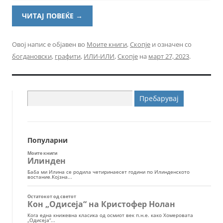
ЧИТАЈ ПОВЕЌЕ
→
Овој напис е објавен во
Моите книги
,
Скопје
и означен со
богдановски
,
графити
,
ИЛИ-ИЛИ
,
Скопје
на
март 27, 2023
.
Пребарувај
за:
Популарни