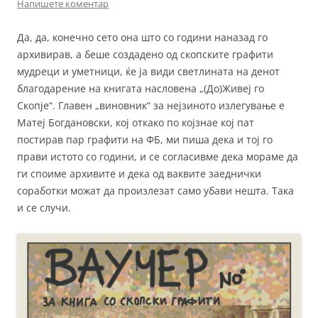
Напишете коментар
Да, да, конечно сето она што со години наназад го
архивирав, а беше создадено од скопските графити
мудреци и уметници, ќе ја види светлината на денот
благодарение на книгата насловена „(До)Живеј го
Скопје“. Главен „виновник“ за нејзиното излегување е
Матеј Богдановски, кој откако по којзнае кој пат
постирав пар графити на ФБ, ми пиша дека и тој го
прави истото со години, и се согласивме дека мораме да
ги споиме архивите и дека од ваквите заеднички
соработки можат да произлезат само убави нешта. Така
и се случи.