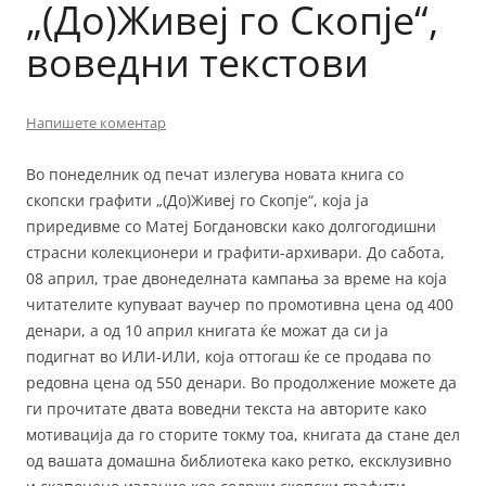
„(До)Живеј го Скопје“,
воведни текстови
Напишете коментар
Во понеделник од печат излегува новата книга со
скопски графити „(До)Живеј го Скопје“, која ја
приредивме со Матеј Богдановски како долгогодишни
страсни колекционери и графити-архивари. До сабота,
08 април, трае двонеделната кампања за време на која
читателите купуваат ваучер по промотивна цена од 400
денари, а од 10 април книгата ќе можат да си ја
подигнат во ИЛИ-ИЛИ, која оттогаш ќе се продава по
редовна цена од 550 денари. Во продолжение можете да
ги прочитате двата воведни текста на авторите како
мотивација да го сторите токму тоа, книгата да стане дел
од вашата домашна библиотека како ретко, ексклузивно