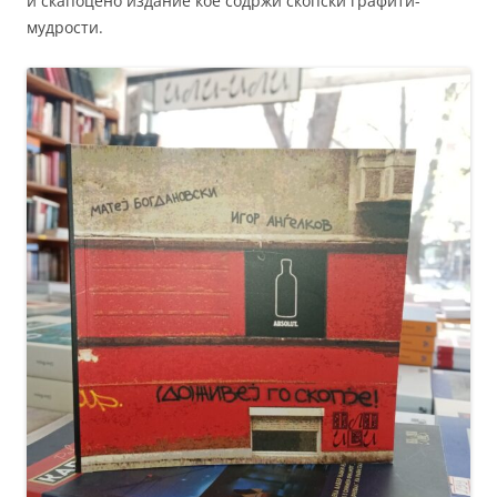
и скапоцено издание кое содржи скопски графити-
мудрости.