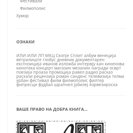
Фестивали
Филмополис
Хумор
ОЗНАКИ
ИЛИ-ИЛИ
ЛП
МКЦ
Скопје
Сплит
албум
венеција
ветрилиште
глобус
дневник
документарен
експозиција
иванов
изложба
интервју
кан
киненова
кинотека
концерт
магазин
мезанин
награди
осврт
поезија
проаза
промоција
равел
радио
расказ
раскази
рецензија
роман
санденс
телевизија
телма
урбан
фестивал
филм
филмополис
филтер
фипресци
фудбал
шрапнел
јубилеј
ќорвезироска
ВАШЕ ПРАВО НА ДОБРА КНИГА…