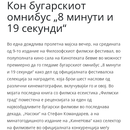
Кон бугарскиот
омнибус „8 минути и
19 секунди“
Во една дождлива пролетна мајска вечер, на средината
од 9-то издание на Филозофскиот филмски фестивал, во
полуполната кино сала на Кинотеката бевме во можност
премиерно да го гледаме бугарскиот омнибус „8 минути
и 19 секунди“ како дел од официјалната фестивалска
селекција за наградите, која брои шест наслови од
различни кинематографии, вклучувајќи го и овој. Во
мојата последна книга со филмска есеистика „Филмски
град“ поместена е рецензијата за еден од
највозбудливите бугарски филмови во последнава
декада, „Насоки“ на Стефан Командарев, а на
минатогодишното издание на „КинеНова“ како селектор
на филмовите во официјалната конкуренција меѓу