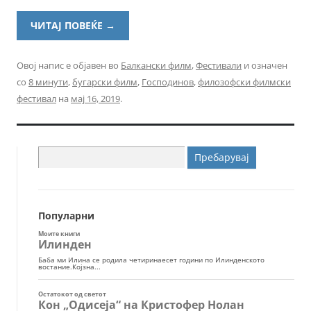
ЧИТАЈ ПОВЕЌЕ
→
Овој напис е објавен во
Балкански филм
,
Фестивали
и означен
со
8 минути
,
бугарски филм
,
Господинов
,
филозофски филмски
фестивал
на
мај 16, 2019
.
Пребарувај
за:
Популарни