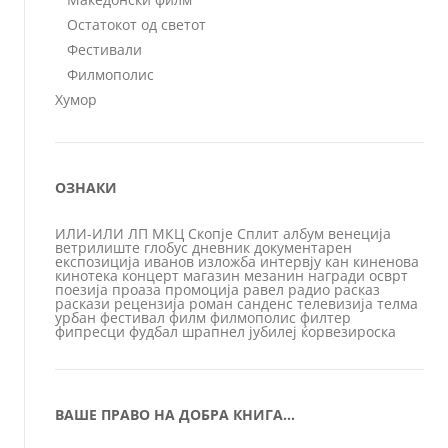
Остатокот од светот
Фестивали
Филмополис
Хумор
ОЗНАКИ
ИЛИ-ИЛИ
ЛП
МКЦ
Скопје
Сплит
албум
венеција
ветрилиште
глобус
дневник
документарен
експозиција
иванов
изложба
интервју
кан
киненова
кинотека
концерт
магазин
мезанин
награди
осврт
поезија
проаза
промоција
равел
радио
расказ
раскази
рецензија
роман
санденс
телевизија
телма
урбан
фестивал
филм
филмополис
филтер
фипресци
фудбал
шрапнел
јубилеј
ќорвезироска
ВАШЕ ПРАВО НА ДОБРА КНИГА…