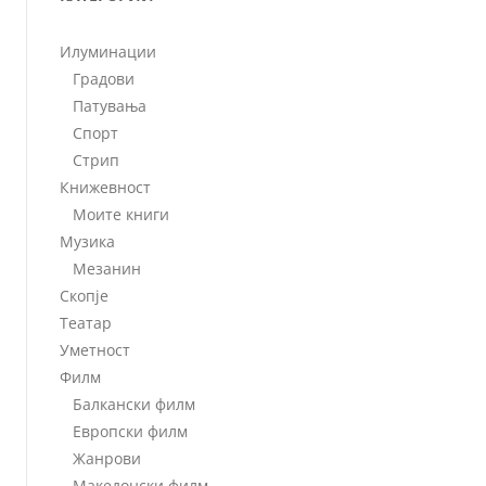
Илуминации
Градови
Патувања
Спорт
Стрип
Книжевност
Моите книги
Музика
Мезанин
Скопје
Театар
Уметност
Филм
Балкански филм
Европски филм
Жанрови
Македонски филм