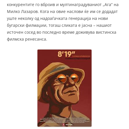
конкурентите го вброив и мултинаградуваниот „Ага“ на
Милко Лазаров. Кога на овие наслови ќе им се додадат
уште неколку од надоаѓачката генерација на нови
бугарски филмаџии, тогаш сликата е јасна – нашиот
источен сосед во последно време доживува вистинска
филмска ренесанса.