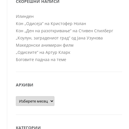
СКОРЕШНИ НАПИСИ
Илинден
Кон „Одисеја“ на Кристофер Нолан
Кон „Ден на разоткривање“ на Стивен Спилберг
„Коулун, заградениот град“ од Јана Узунова
Македонски анимиран филм
„Одисеите“ на Артур Кларк
Боговите паднаа на теме
АРХИВИ
Архиви
КАТЕГОРИИ