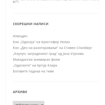
СКОРЕШНИ НАПИСИ
Илинден
Кон „Одисеја“ на Кристофер Нолан
Кон „Ден на разоткривање“ на Стивен Спилберг
„Коулун, заградениот град“ од Јана Узунова
Македонски анимиран филм
„Одисеите“ на Артур Кларк
Боговите паднаа на теме
АРХИВИ
Архиви