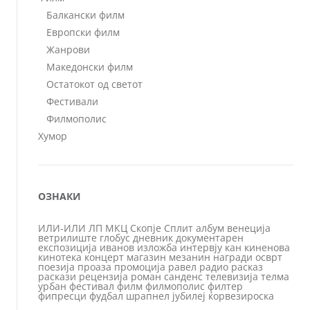
Балкански филм
Европски филм
Жанрови
Македонски филм
Остатокот од светот
Фестивали
Филмополис
Хумор
ОЗНАКИ
ИЛИ-ИЛИ
ЛП
МКЦ
Скопје
Сплит
албум
венеција
ветрилиште
глобус
дневник
документарен
експозиција
иванов
изложба
интервју
кан
киненова
кинотека
концерт
магазин
мезанин
награди
осврт
поезија
проаза
промоција
равел
радио
расказ
раскази
рецензија
роман
санденс
телевизија
телма
урбан
фестивал
филм
филмополис
филтер
фипресци
фудбал
шрапнел
јубилеј
ќорвезироска