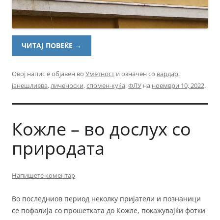
ЧИТАЈ ПОВЕЌЕ
→
Овој напис е објавен во
Уметност
и означен со
вардар
,
јанешлиева
,
личеноски
,
спомен-куќа
,
ФЛУ
на
ноември 10, 2022
.
Кожле – во дослух со
природата
Напишете коментар
Во последниов период неколку пријатели и познаници
се пофалија со прошетката до Кожле, покажувајќи фотки