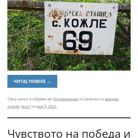
ЧИТАЈ ПОВЕЌЕ
→
Овој напис е објавен во
Илуминации
и означен со
вардар
,
кожле
,
мост
на
мај 5, 2021
.
Чувството на победа и