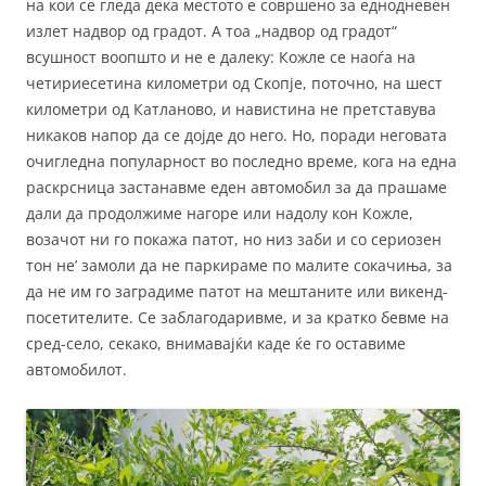
на кои се гледа дека местото е совршено за еднодневен
излет надвор од градот. А тоа „надвор од градот“
всушност воопшто и не е далеку: Кожле се наоѓа на
четириесетина километри од Скопје, поточно, на шест
километри од Катланово, и навистина не претставува
никаков напор да се дојде до него. Но, поради неговата
очигледна популарност во последно време, кога на една
раскрсница застанавме еден автомобил за да прашаме
дали да продолжиме нагоре или надолу кон Кожле,
возачот ни го покажа патот, но низ заби и со сериозен
тон не’ замоли да не паркираме по малите сокачиња, за
да не им го заградиме патот на мештаните или викенд-
посетителите. Се заблагодаривме, и за кратко бевме на
сред-село, секако, внимавајќи каде ќе го оставиме
автомобилот.