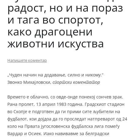
радост, но и на пораз
и тага во спортот,
како драгоцени
животни искуства
Напишете коментар
„Чуден начин на додавање, силно и никому.“
Звонко Михајловски,
спортски коментатор
Времето е облачно, со овде-онде понекој сончев зрак.
Рана пролет, 13 април 1983 година. Градскиот стадион
во Скопје е подготвен да ги прими сите љубители на
фудбалот, кои дојдоа да го проследат натпреварот од 24
коло на Првата југословенска фудбалска лига помеѓу
Вардар и Осиек. Иако навивавме за белградски