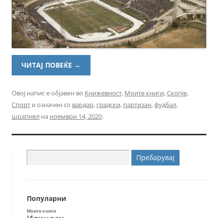
ЧИТАЈ ПОВЕЌЕ
→
Овој напис е објавен во
Книжевност
,
Моите книги
,
Скопје
,
Спорт
и означен со
вардар
,
градски
,
партизан
,
фудбал
,
шрапнел
на
ноември 14, 2020
.
Пребарувај
за:
Популарни