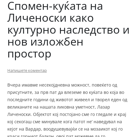
Спомен-куќата на
Личеноски како
културно наследство и
нов изложбен
простор
Напишете коментар
Вчера имавме несекојдневна можност, повеќето од
присутните, за прв пат да влеземе во куќата во која во
последните години од животот живеел и творел еден од
великаните на нашата ликовна уметност, Лазар
Личеноски. Објектот кој постојано сме го гледале и крај
кој секогаш сме минувале кога патот не’ наведувал на
кејот на Вардар, воодушевувајќи се на мозаикот кој го
краси горниот балкон, овој пат можевме да го