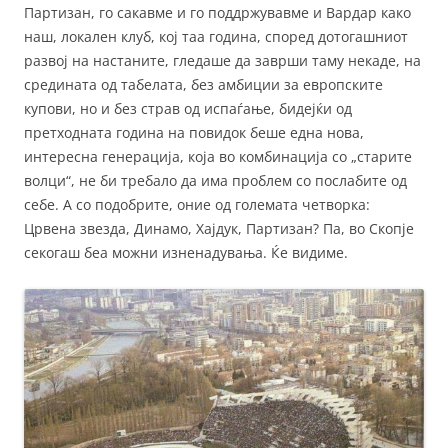
Партизан, го сакавме и го поддржувавме и Вардар како
наш, локален клуб, кој таа година, според дотогашниот
развој на настаните, гледаше да заврши таму некаде, на
средината од табелата, без амбиции за европските
купови, но и без страв од испаѓање, бидејќи од
претходната година на повидок беше една нова,
интересна генерација, која во комбинација со „старите
волци“, не би требало да има проблем со послабите од
себе. А со подобрите, оние од големата четворка:
Црвена звезда, Динамо, Хајдук, Партизан? Па, во Скопје
секогаш беа можни изненадувања. Ќе видиме.