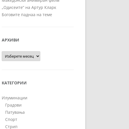
Македонски анимиран филм
„Одисеите“ на Артур Кларк
Боговите паднаа на теме
АРХИВИ
Архиви
КАТЕГОРИИ
Илуминации
Градови
Патувања
Спорт
Стрип