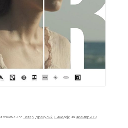
и означен со
Ветер
,
Дракулиќ
,
Синедејс
на
ноември 19,