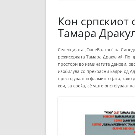
ЕВРОПСКИ ФИЛМ
ОСТАТОКОТ ОД СВЕТО
Кон српскиот 
ЖАНРОВИ
Тамара Драку
ФЕСТИВАЛИ
Селекцијата „СинеБалкан“ на Синед
ФИЛМОПОЛИС
режисерката Тамара Дракулиќ. По п
простори во изминатите денови, ов
изобилува со прекрасни кадри од Ад
престојуваат и фламинго-јата, како
кои, за среќа, сè уште опстојуваат 