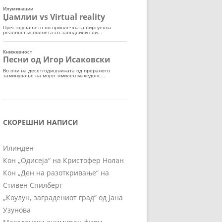
СКОРЕШНИ НАПИСИ
Илинден
Кон „Одисеја“ на Кристофер Нолан
Кон „Ден на разоткривање“ на
Стивен Спилберг
„Коулун, заградениот град“ од Јана
Узунова