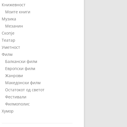
Книжевност
Моите книги
Музика
Мезанин
Скопје
Театар
Уметност
Филм
Балкански филм
Европски филм
Жанрови
Македонски филм
Остатокот од светот
Фестивали
Филмополис
Хумор