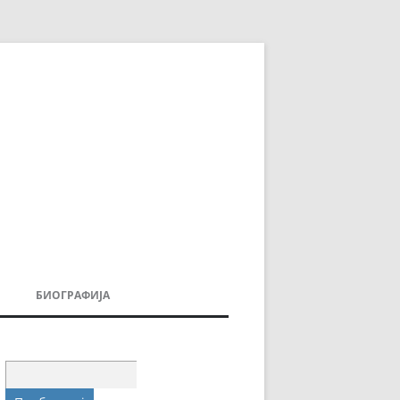
БИОГРАФИЈА
ДОВИ
МОИТЕ КНИГИ
УВАЊА
Пребарувај
за: