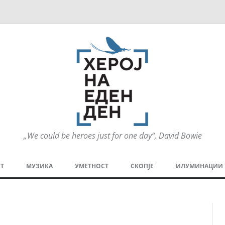
„We could be heroes just for one day“, David Bowie
Оди
на
Т
МУЗИКА
УМЕТНОСТ
СКОПЈЕ
ИЛУМИНАЦИИ
содржината
МЕЗАНИН
СТРИП
ГРА
ТЕАТАР
ПАТ