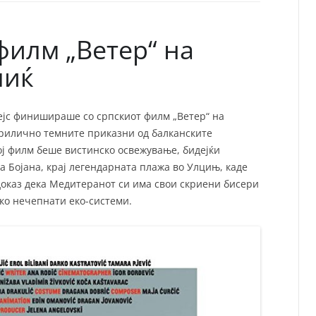
СП
Т
ХУ
филм „Ветер“ на
лиќ
ејс финишираше со српскиот филм „Ветер“ на
рилично темните приказни од балканските
ој филм беше вистинско освежување, бидејќи
а Бојана, крај легендарната плажа во Улцињ, каде
 доказ дека Медитеранот си има свои скриени бисери
како нечепнати еко-системи.