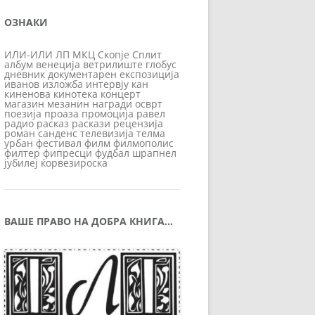
ОЗНАКИ
ИЛИ-ИЛИ
ЛП
МКЦ
Скопје
Сплит
албум
венеција
ветрилиште
глобус
дневник
документарен
експозиција
иванов
изложба
интервју
кан
киненова
кинотека
концерт
магазин
мезанин
награди
осврт
поезија
проаза
промоција
равел
радио
расказ
раскази
рецензија
роман
санденс
телевизија
телма
урбан
фестивал
филм
филмополис
филтер
фипресци
фудбал
шрапнел
јубилеј
ќорвезироска
ВАШЕ ПРАВО НА ДОБРА КНИГА…