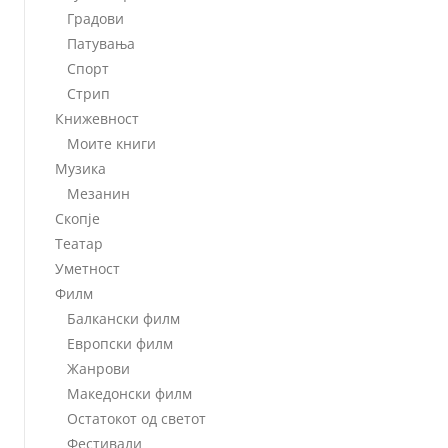
Градови
Патувања
Спорт
Стрип
Книжевност
Моите книги
Музика
Мезанин
Скопје
Театар
Уметност
Филм
Балкански филм
Европски филм
Жанрови
Македонски филм
Остатокот од светот
Фестивали