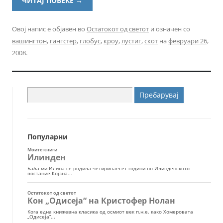
ЧИТАЈ ПОВЕЌЕ
→
Овој напис е објавен во
Остатокот од светот
и означен со
вашингтон
,
гангстер
,
глобус
,
кроу
,
лустиг
,
скот
на
февруари 26,
2008
.
Пребарувај
за:
Популарни