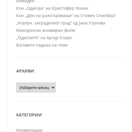
Илинден
Кон „Одисеја“ на Кристофер Нолан
Кон „Ден на разоткривање“ на Стивен Спилберг
„Коулун, заградениот град“ од Јана Узунова
Македонски анимиран филм
„Одисеите“ на Артур Кларк
Боговите паднаа на теме
АРХИВИ
Архиви
КАТЕГОРИИ
Илуминации