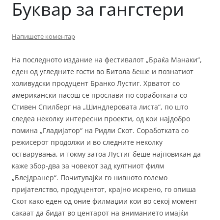
Буквар за гангстери
Напишете коментар
На последното издание на фестивалот „Браќа Манаки“,
еден од угледните гости во Битола беше и познатиот
холивудски продуцент Бранко Лустиг. Хрватот со
американски пасош се прослави по соработката со
Стивен Спилберг на „Шиндлеровата листа“, по што
следеа неколку интересни проекти, од кои најдобро
помина „Гладијатор“ на Ридли Скот. Соработката со
режисерот продолжи и во следните неколку
остварувања, и токму затоа Лустиг беше најповикан да
каже збор-два за човекот зад култниот филм
„Блејдранер“. Почитувајќи го нивното големо
пријателство, продуцентот, крајно искрено, го опиша
Скот како еден од оние филмаџии кои во секој момент
сакаат да бидат во центарот на вниманието имајќи