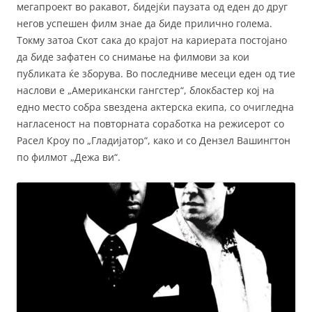
мегапроект во ракавот, бидејќи паузата од еден до друг
негов успешен филм знае да биде прилично голема.
Токму затоа Скот сака до крајот на кариерата постојано
да биде зафатен со снимање на филмови за кои
публиката ќе зборува. Во последниве месеци еден од тие
наслови е „Американски гангстер“, блокбастер кој на
едно место собра ѕвездена актерска екипа, со очигледна
нагласеност на повторната соработка на режисерот со
Расел Кроу по „Гладијатор“, како и со Дензел Вашингтон
по филмот „Дежа ви“.