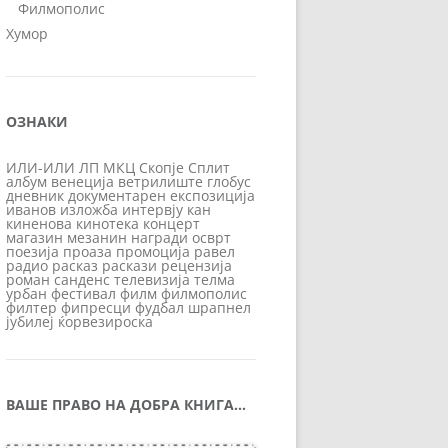
Филмополис
Хумор
ОЗНАКИ
ИЛИ-ИЛИ
ЛП
МКЦ
Скопје
Сплит
албум
венеција
ветрилиште
глобус
дневник
документарен
експозиција
иванов
изложба
интервју
кан
киненова
кинотека
концерт
магазин
мезанин
награди
осврт
поезија
проаза
промоција
равел
радио
расказ
раскази
рецензија
роман
санденс
телевизија
телма
урбан
фестивал
филм
филмополис
филтер
фипресци
фудбал
шрапнел
јубилеј
ќорвезироска
ВАШЕ ПРАВО НА ДОБРА КНИГА…