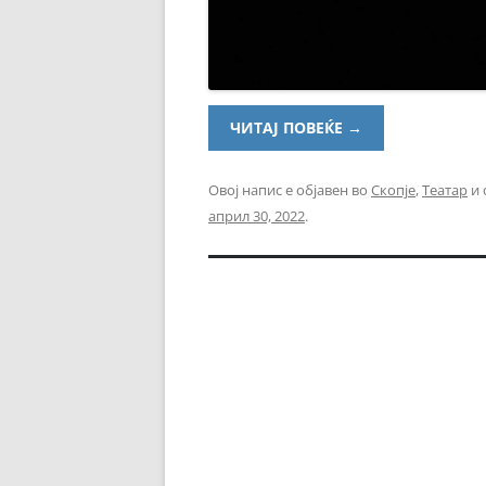
ЧИТАЈ ПОВЕЌЕ
→
Овој напис е објавен во
Скопје
,
Театар
и 
април 30, 2022
.