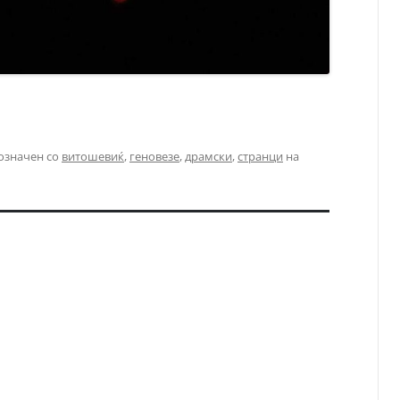
означен со
витошевиќ
,
геновезе
,
драмски
,
странци
на