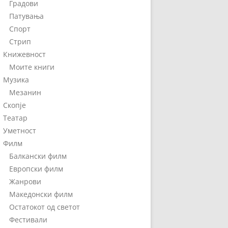
Градови
Патувања
Спорт
Стрип
Книжевност
Моите книги
Музика
Мезанин
Скопје
Театар
Уметност
Филм
Балкански филм
Европски филм
Жанрови
Македонски филм
Остатокот од светот
Фестивали