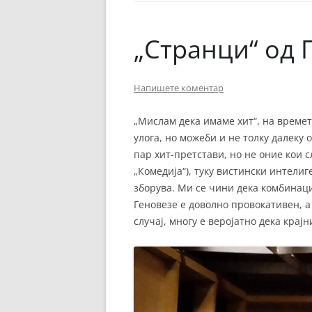
ЕВРОПСКИ ФИЛМ
ОСТАТОКОТ ОД СВЕТО
„Странци“ од 
ЖАНРОВИ
Напишете коментар
ФЕСТИВАЛИ
ФИЛМОПОЛИС
„Мислам дека имаме хит“, на времет
улога, но можеби и не толку далеку 
пар хит-претстави, но не оние кои с
„Комедија“), туку вистински интелиг
зборува. Ми се чини дека комбинаци
Геновезе е доволно провокативен, а
случај, многу е веројатно дека крајн