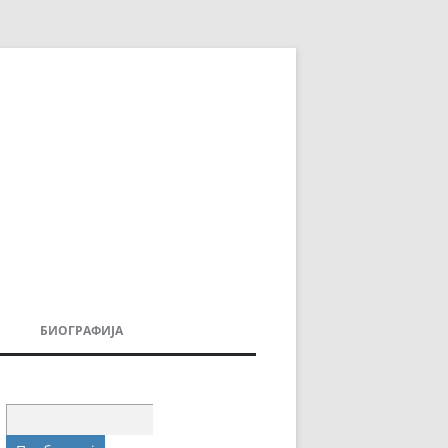
БИОГРАФИЈА
ДОВИ
МОИТЕ КНИГИ
УВАЊА
Пребарувај
за: