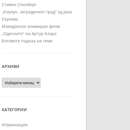
Стивен Спилберг
„Коулун, заградениот град“ од Јана
Узунова
Македонски анимиран филм
„Одисеите“ на Артур Кларк
Боговите паднаа на теме
АРХИВИ
Архиви
КАТЕГОРИИ
Илуминации