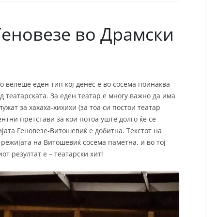
СП
Т
ХУ
Геновезе во Драмски
о велеше еден тип кој денес е во сосема поинаква
од театарската. За еден театар е многу важно да има
лужат за хахаха-хихихи (за тоа си постои театар
ентни претстави за кои потоа уште долго ќе се
јата Геновезе-Витошевиќ е добитна. Текстот на
 режијата на Витошевиќ сосема паметна, и во тој
иот резултат е – театарски хит!