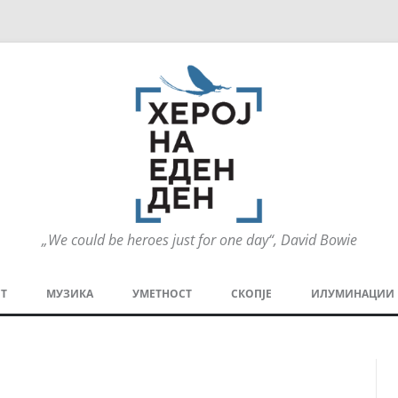
„We could be heroes just for one day“, David Bowie
Оди
на
Т
МУЗИКА
УМЕТНОСТ
СКОПЈЕ
ИЛУМИНАЦИИ
содржината
МЕЗАНИН
СТРИП
ГРА
ТЕАТАР
ПАТ