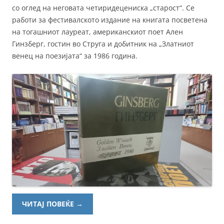
со оглед на неговата четиридецениска „старост“. Се
работи за фестивалското издание на книгата посветена
на тогашниот лауреат, американскиот поет Ален
Гинзберг, гостин во Струга и добитник на „Златниот
венец на поезијата“ за 1986 година.
ЧИТАЈ ПОВЕЌЕ
→