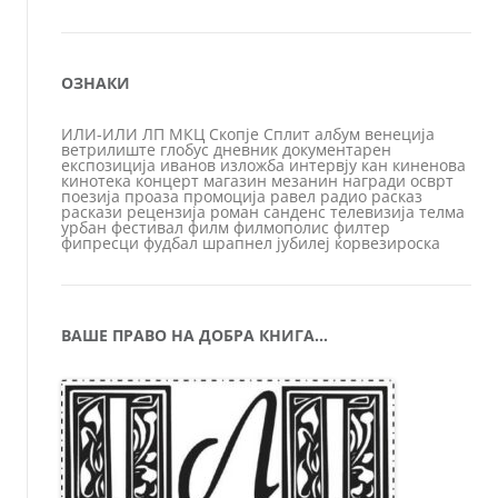
ОЗНАКИ
ИЛИ-ИЛИ
ЛП
МКЦ
Скопје
Сплит
албум
венеција
ветрилиште
глобус
дневник
документарен
експозиција
иванов
изложба
интервју
кан
киненова
кинотека
концерт
магазин
мезанин
награди
осврт
поезија
проаза
промоција
равел
радио
расказ
раскази
рецензија
роман
санденс
телевизија
телма
урбан
фестивал
филм
филмополис
филтер
фипресци
фудбал
шрапнел
јубилеј
ќорвезироска
ВАШЕ ПРАВО НА ДОБРА КНИГА…