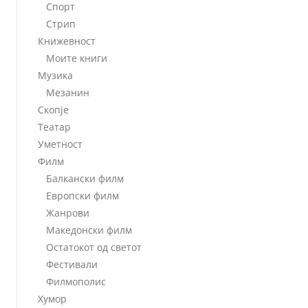
Спорт
Стрип
Книжевност
Моите книги
Музика
Мезанин
Скопје
Театар
Уметност
Филм
Балкански филм
Европски филм
Жанрови
Македонски филм
Остатокот од светот
Фестивали
Филмополис
Хумор