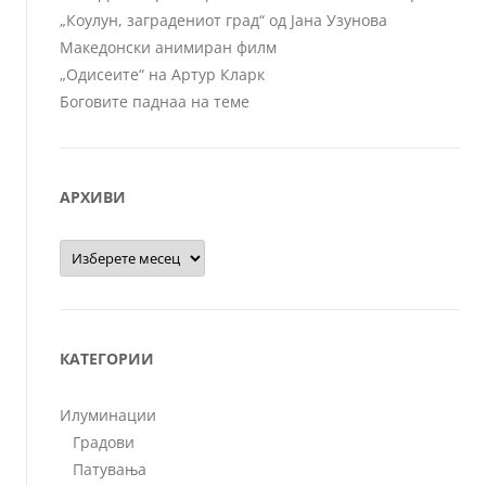
„Коулун, заградениот град“ од Јана Узунова
Македонски анимиран филм
„Одисеите“ на Артур Кларк
Боговите паднаа на теме
АРХИВИ
Архиви
КАТЕГОРИИ
Илуминации
Градови
Патувања