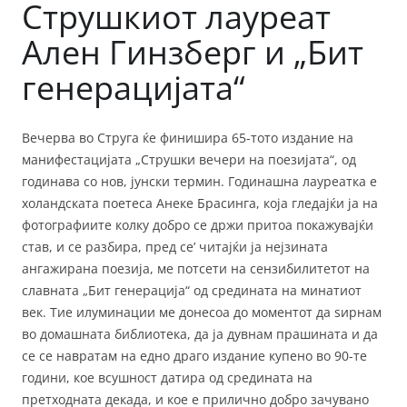
Струшкиот лауреат
Ален Гинзберг и „Бит
генерацијата“
Вечерва во Струга ќе финишира 65-тото издание на
манифестацијата „Струшки вечери на поезијата“, од
годинава со нов, јунски термин. Годинашна лауреатка е
холандската поетеса Анеке Брасинга, која гледајќи ја на
фотографиите колку добро се држи притоа покажувајќи
став, и се разбира, пред се’ читајќи ја нејзината
ангажирана поезија, ме потсети на сензибилитетот на
славната „Бит генерација“ од средината на минатиот
век. Тие илуминации ме донесоа до моментот да ѕирнам
во домашната библиотека, да ја дувнам прашината и да
се се навратам на едно драго издание купено во 90-те
години, кое всушност датира од средината на
претходната декада, и кое е прилично добро зачувано