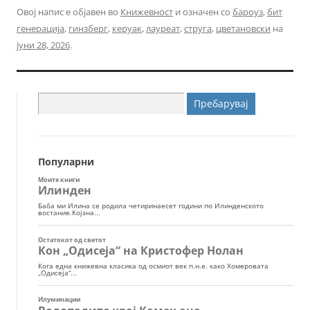
Овој напис е објавен во
Книжевност
и означен со
бароуз
,
бит
генерација
,
гинзберг
,
керуак
,
лауреат
,
струга
,
цветановски
на
јуни 28, 2026
.
Пребарувај
за:
Популарни