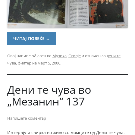
ЧИТАЈ ПОВЕЌЕ
→
Овој напис е објавен во
Музика
,
Скопје
и означен со
дени те
чува
,
филтер
на
март 5, 2006
.
Дени те чува во
„Мезанин“ 137
Напишете коментар
Интервју и свирка во живо со момците од Дени те чува.