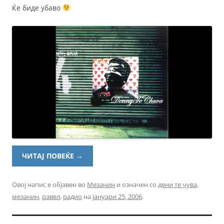
Ќе биде убаво
ЧИТАЈ ПОВЕЌЕ
→
Овој напис е објавен во
Мезанин
и означен со
дени те чува
,
мезанин
,
равел
,
радио
на
јануари 25, 2006
.