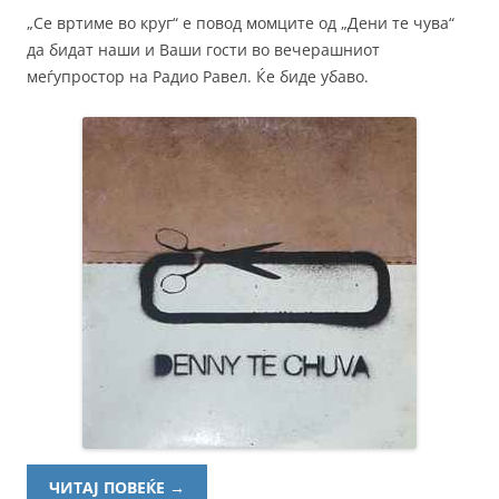
„Се вртиме во круг“ е повод момците од „Дени те чува“
да бидат наши и Ваши гости во вечерашниот
меѓупростор на Радио Равел. Ќе биде убаво.
ЧИТАЈ ПОВЕЌЕ
→