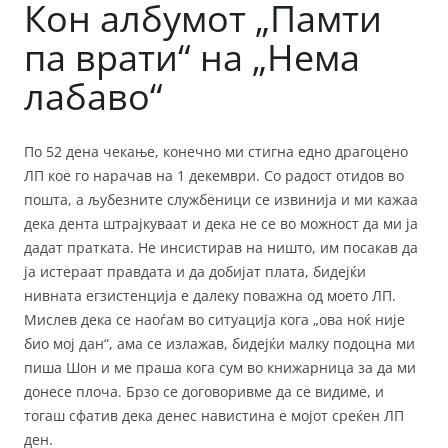
Кон албумот „Памти
па врати“ на „Нема
лабаво“
По 52 дена чекање, конечно ми стигна едно драгоцено
ЛП кое го нарачав на 1 декември. Со радост отидов во
пошта, а љубезните службеници се извинија и ми кажаа
дека дента штрајкуваат и дека не се во можност да ми ја
дадат пратката. Не инсистирав на ништо, им посакав да
ја истераат правдата и да добијат плата, бидејќи
нивната егзистенција е далеку поважна од моето ЛП.
Мислев дека се наоѓам во ситуација кога „ова ноќ није
био мој дан“, ама се излажав, бидејќи малку подоцна ми
пиша Шон и ме праша кога сум во книжарница за да ми
донесе плоча. Брзо се договоривме да се видиме, и
тогаш сфатив дека денес навистина е мојот среќен ЛП
ден.