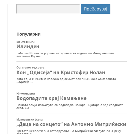
Пребарувај
за:
Популарни