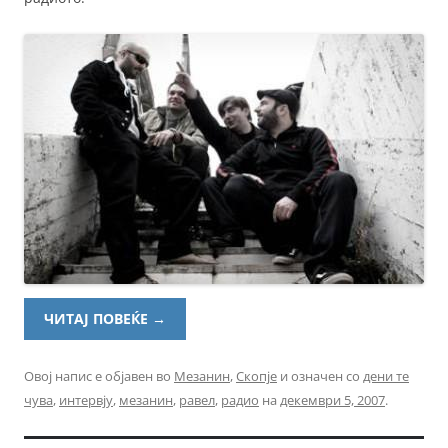
ЧИТАЈ ПОВЕЌЕ
→
Овој напис е објавен во
Мезанин
,
Скопје
и означен со
дени те
чува
,
интервју
,
мезанин
,
равел
,
радио
на
декември 5, 2007
.