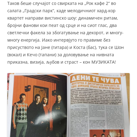
Таков беше случајот со свирката на „Рок кафе 2“ во
салата „Градски парк“, каде мелодичниот хард-кор
квартет направи вистинско шоу: динамичен ритам,
бројни фанови кои пеат од срце и на сиот глас, два
светлечки факела за збогатување на декорот, и многу-
многу енергија. Иако интервјуто го правиме без
присуството на Јане (гитара) и Коста (бас), тука се Шон
(вокал) и Кечо (тапани) за доловување на нивната
приказна, визија, љубов и страст – кон МУЗИКАТА!