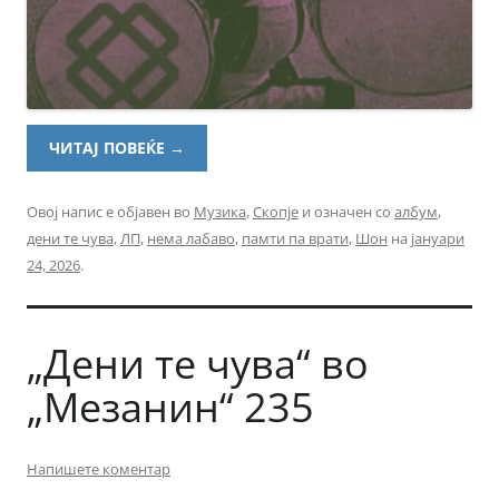
ЧИТАЈ ПОВЕЌЕ
→
Овој напис е објавен во
Музика
,
Скопје
и означен со
албум
,
дени те чува
,
ЛП
,
нема лабаво
,
памти па врати
,
Шон
на
јануари
24, 2026
.
„Дени те чува“ во
„Мезанин“ 235
Напишете коментар