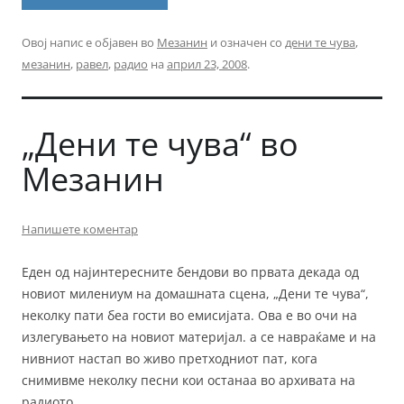
Овој напис е објавен во
Мезанин
и означен со
дени те чува
,
мезанин
,
равел
,
радио
на
април 23, 2008
.
„Дени те чува“ во
Мезанин
Напишете коментар
Еден од најинтересните бендови во првата декада од
новиот милениум на домашната сцена, „Дени те чува“,
неколку пати беа гости во емисијата. Ова е во очи на
излегувањето на новиот материјал. а се навраќаме и на
нивниот настап во живо претходниот пат, кога
снимивме неколку песни кои останаа во архивата на
радиото.