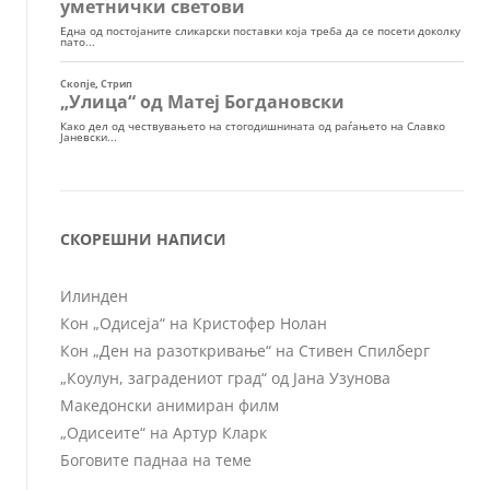
СКОРЕШНИ НАПИСИ
Илинден
Кон „Одисеја“ на Кристофер Нолан
Кон „Ден на разоткривање“ на Стивен Спилберг
„Коулун, заградениот град“ од Јана Узунова
Македонски анимиран филм
„Одисеите“ на Артур Кларк
Боговите паднаа на теме