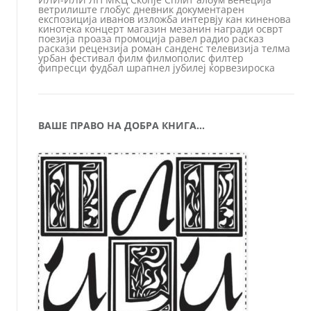
ветрилиште
глобус
дневник
документарен
експозиција
иванов
изложба
интервју
кан
киненова
кинотека
концерт
магазин
мезанин
награди
осврт
поезија
проаза
промоција
равел
радио
расказ
раскази
рецензија
роман
санденс
телевизија
телма
урбан
фестивал
филм
филмополис
филтер
фипресци
фудбал
шрапнел
јубилеј
ќорвезироска
ВАШЕ ПРАВО НА ДОБРА КНИГА…