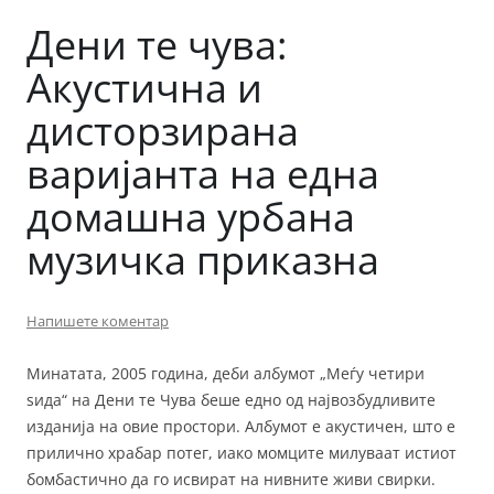
Дени те чува:
Акустична и
дисторзирана
варијанта на една
домашна урбана
музичка приказна
Напишете коментар
Минатата, 2005 година, деби албумот „Меѓу четири
ѕида“ на Дени те Чува беше едно од највозбудливите
изданија на овие простори. Албумот е акустичен, што е
прилично храбар потег, иако момците милуваат истиот
бомбастично да го исвират на нивните живи свирки.