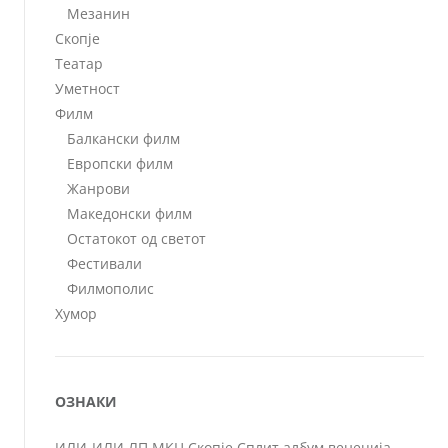
Мезанин
Скопје
Театар
Уметност
Филм
Балкански филм
Европски филм
Жанрови
Македонски филм
Остатокот од светот
Фестивали
Филмополис
Хумор
ОЗНАКИ
ИЛИ-ИЛИ
ЛП
МКЦ
Скопје
Сплит
албум
венеција