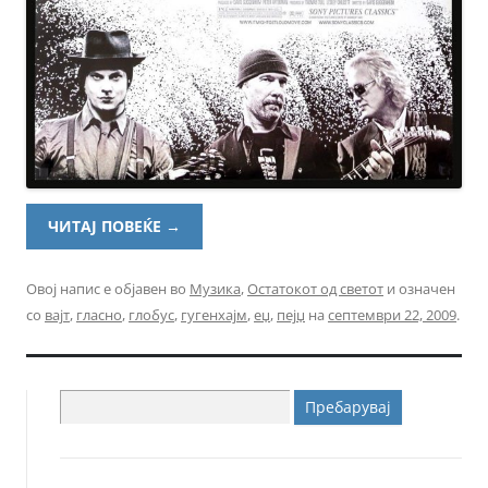
ЧИТАЈ ПОВЕЌЕ
→
Овој напис е објавен во
Музика
,
Остатокот од светот
и означен
со
вајт
,
гласно
,
глобус
,
гугенхајм
,
еџ
,
пејџ
на
септември 22, 2009
.
Пребарувај
за: