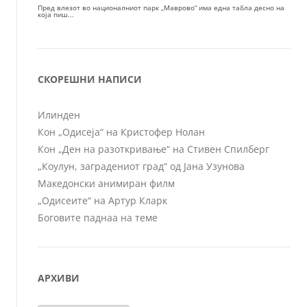
СКОРЕШНИ НАПИСИ
Илинден
Кон „Одисеја“ на Кристофер Нолан
Кон „Ден на разоткривање“ на Стивен Спилберг
„Коулун, заградениот град“ од Јана Узунова
Македонски анимиран филм
„Одисеите“ на Артур Кларк
Боговите паднаа на теме
АРХИВИ