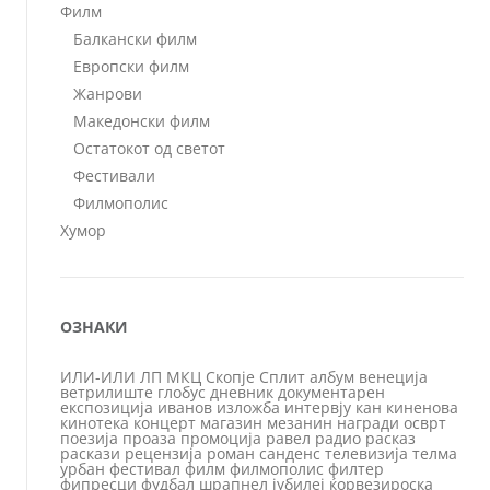
Филм
Балкански филм
Европски филм
Жанрови
Македонски филм
Остатокот од светот
Фестивали
Филмополис
Хумор
ОЗНАКИ
ИЛИ-ИЛИ
ЛП
МКЦ
Скопје
Сплит
албум
венеција
ветрилиште
глобус
дневник
документарен
експозиција
иванов
изложба
интервју
кан
киненова
кинотека
концерт
магазин
мезанин
награди
осврт
поезија
проаза
промоција
равел
радио
расказ
раскази
рецензија
роман
санденс
телевизија
телма
урбан
фестивал
филм
филмополис
филтер
фипресци
фудбал
шрапнел
јубилеј
ќорвезироска