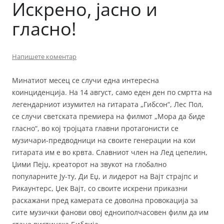
Искрено, јасно и
гласно!
Напишете коментар
Минатиот месец се случи една интересна
коинциденција. На 14 август, само еден ден по смртта на
легендарниот изумител на гитарата „Гибсон“, Лес Пол,
се случи светската премиера на филмот „Мора да биде
гласно“, во кој тројцата главни протагонисти се
музичари-предводници на своите генерации на кои
гитарата им е во крвта. Славниот член на Лед цепелин,
Џими Пејџ, креаторот на звукот на глобално
популарните Ју-ту, Ди Еџ, и лидерот на Вајт страјпс и
Рикаунтерс, Џек Вајт, со своите искрени приказни
раскажани пред камерата се доволна провокација за
сите музички фанови овој едноиполчасовен филм да им