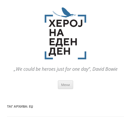
„We could be heroes just for one day“, David Bowie
Оди
Мени
на
содржината
ТАГ АРХИВА:
ЕЏ