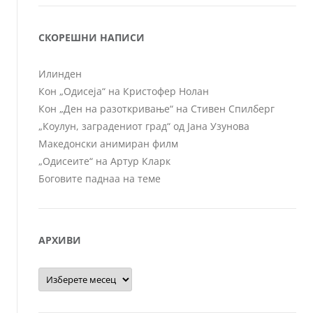
СКОРЕШНИ НАПИСИ
Илинден
Кон „Одисеја“ на Кристофер Нолан
Кон „Ден на разоткривање“ на Стивен Спилберг
„Коулун, заградениот град“ од Јана Узунова
Македонски анимиран филм
„Одисеите“ на Артур Кларк
Боговите паднаа на теме
АРХИВИ
Архиви