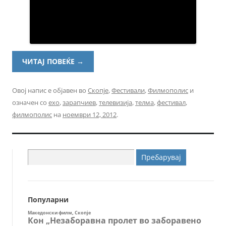
ЧИТАЈ ПОВЕЌЕ
→
Овој напис е објавен во
Скопје
,
Фестивали
,
Филмополис
и
означен со
ехо
,
зарапчиев
,
телевизија
,
телма
,
фестивал
,
филмополис
на
ноември 12, 2012
.
Пребарувај
за:
Популарни