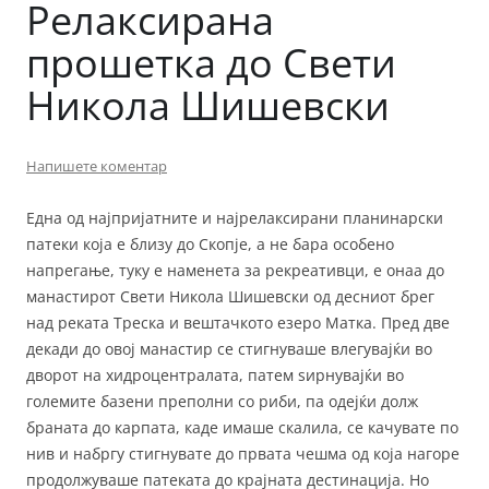
Релаксиранa
прошетка до Свети
Никола Шишевски
Напишете коментар
Една од најпријатните и најрелаксирани планинарски
патеки која е близу до Скопје, а не бара особено
напрегање, туку е наменета за рекреативци, е онаа до
манастирот Свети Никола Шишевски од десниот брег
над реката Треска и вештачкото езеро Матка. Пред две
декади до овој манастир се стигнуваше влегувајќи во
дворот на хидроцентралата, патем ѕирнувајќи во
големите базени преполни со риби, па одејќи долж
браната до карпата, каде имаше скалила, се качувате по
нив и набргу стигнувате до првата чешма од која нагоре
продолжуваше патеката до крајната дестинација. Но