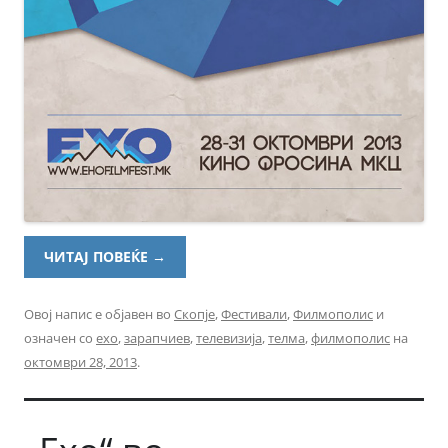
ЧИТАЈ ПОВЕЌЕ
→
Овој напис е објавен во
Скопје
,
Фестивали
,
Филмополис
и
означен со
ехо
,
зарапчиев
,
телевизија
,
телма
,
филмополис
на
октомври 28, 2013
.