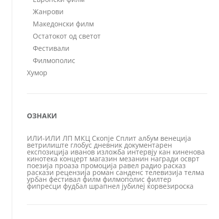
Жанрови
Македонски филм
Остатокот од светот
Фестивали
Филмополис
Хумор
ОЗНАКИ
ИЛИ-ИЛИ
ЛП
МКЦ
Скопје
Сплит
албум
венеција
ветрилиште
глобус
дневник
документарен
експозиција
иванов
изложба
интервју
кан
киненова
кинотека
концерт
магазин
мезанин
награди
осврт
поезија
проаза
промоција
равел
радио
расказ
раскази
рецензија
роман
санденс
телевизија
телма
урбан
фестивал
филм
филмополис
филтер
фипресци
фудбал
шрапнел
јубилеј
ќорвезироска