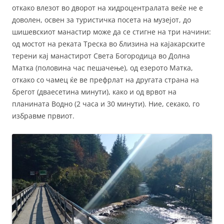
откако влезот во дворот на хидроцентралата веќе не е
доволен, освен за туристичка посета на музејот, до
шишевскиот манастир може да се стигне на три начини:
од мостот на реката Треска во близина на кајакарските
терени кај манастирот Света Богородица вo Долна
Матка (половина час пешачење), од езерото Матка,
откако со чамец ќе ве префрлат на другата страна на
брегот (дваесетина минути), како и од врвот на
планината Водно (2 часа и 30 минути). Ние, секако, го
избравме првиот.