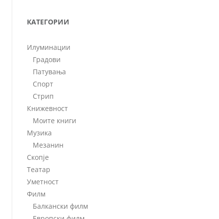
КАТЕГОРИИ
Илуминации
Градови
Патувања
Спорт
Стрип
Книжевност
Моите книги
Музика
Мезанин
Скопје
Театар
Уметност
Филм
Балкански филм
Европски филм