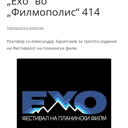
„Ехо“ во
„Филмополис“ 414
Напишете коментар
Разговор со Александар Зарапчиев за третото издание
на Фестивалот на планински филм.