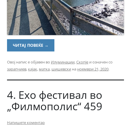
ЧИТАЈ ПОВЕЌЕ
→
Овој напис е објавен во
Илуминации
,
Скопје
и означен со
зарапчиев
,
кајак
,
матка
,
шишевски
на
ноември 21, 2020
.
4. Ехо фестивал во
„Филмополис“ 459
Напишете коментар