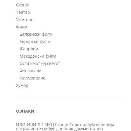
Скопје
Театар
Уметност
Филм
Балкански филм
Европски филм
Жанрови
Македонски филм
Остатокот од светот
Фестивали
Филмополис
Хумор
ОЗНАКИ
ИЛИ-ИЛИ
ЛП
МКЦ
Скопје
Сплит
албум
венеција
ветрилиште
глобус
дневник
документарен