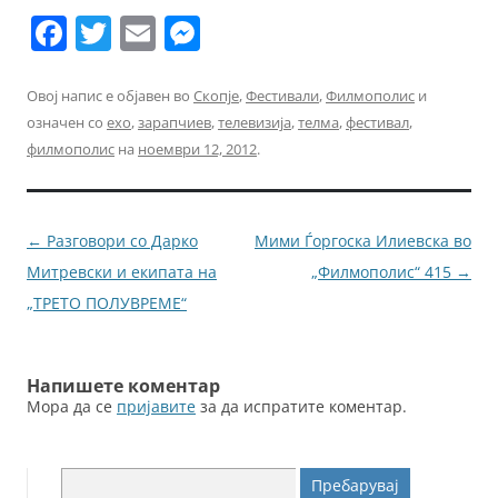
F
T
E
M
a
w
m
e
c
itt
ai
ss
Овој напис е објавен во
Скопје
,
Фестивали
,
Филмополис
и
означен со
ехо
,
зарапчиев
,
телевизија
,
телма
,
фестивал
,
e
er
l
e
филмополис
на
ноември 12, 2012
.
b
n
o
g
o
er
Навигација
←
Разговори со Дарко
Мими Ѓоргоска Илиевска во
k
за
Митревски и екипата на
„Филмополис“ 415
→
написи
„ТРЕТО ПОЛУВРЕМЕ“
Напишете коментар
Мора да се
пријавите
за да испратите коментар.
Пребарувај