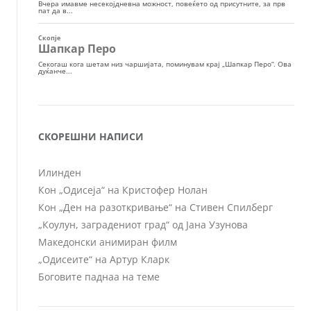
СКОРЕШНИ НАПИСИ
Илинден
Кон „Одисеја“ на Кристофер Нолан
Кон „Ден на разоткривање“ на Стивен Спилберг
„Коулун, заградениот град“ од Јана Узунова
Македонски анимиран филм
„Одисеите“ на Артур Кларк
Боговите паднаа на теме