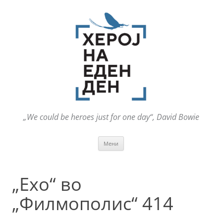
„We could be heroes just for one day“, David Bowie
Оди
Мени
на
содржината
„Ехо“ во
„Филмополис“ 414