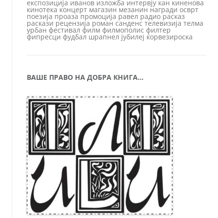
експозиција
иванов
изложба
интервју
кан
киненова
кинотека
концерт
магазин
мезанин
награди
осврт
поезија
проаза
промоција
равел
радио
расказ
раскази
рецензија
роман
санденс
телевизија
телма
урбан
фестивал
филм
филмополис
филтер
фипресци
фудбал
шрапнел
јубилеј
ќорвезироска
ВАШЕ ПРАВО НА ДОБРА КНИГА…