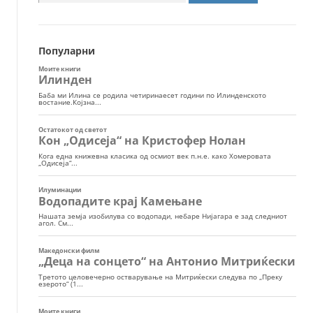
за:
Популарни