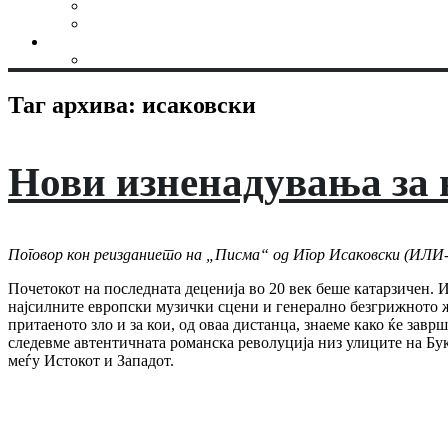
Таг архива:
исаковски
Нови изненадувања за 
Поговор кон реизданието на „Писма“ од Игор Исаковски (ИЛИ
Почетокот на последната деценија во 20 век беше катарзичен. И
најсилните европски музички сцени и генерално безгрижното жи
притаеното зло и за кои, од оваа дистанца, знаеме како ќе завр
следевме автентичната романска револуција низ улиците на Бук
меѓу Истокот и Западот.