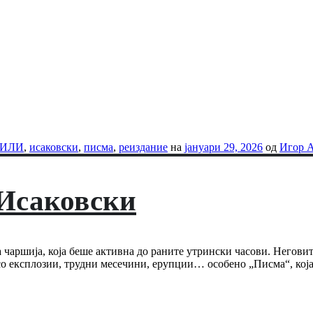
-ИЛИ
,
исаковски
,
писма
,
реиздание
на
јануари 29, 2026
од
Игор 
 Исаковски
а чаршија, која беше активна до раните утрински часови. Негов
 со експлозии, трудни месечини, ерупции… особено „Писма“, која