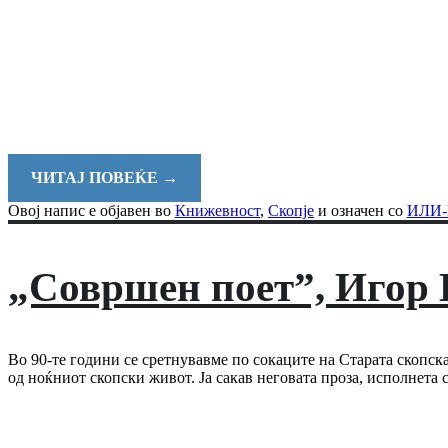
ЧИТАЈ ПОВЕЌЕ
→
Овој напис е објавен во
Книжевност
,
Скопје
и означен со
ИЛИ
„Совршен поет”, Игор
Во 90-те години се сретнувавме по сокаците на Старата скопск
од ноќниот скопски живот. Ја сакав неговата проза, исполнета