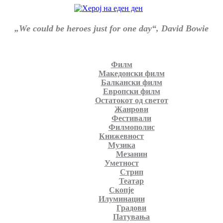
„We could be heroes just for one day“, David Bowie
Филм
Македонски филм
Балкански филм
Европски филм
Остатокот од светот
Жанрови
Фестивали
Филмополис
Книжевност
Музика
Мезанин
Уметност
Стрип
Театар
Скопје
Илуминации
Градови
Патувања