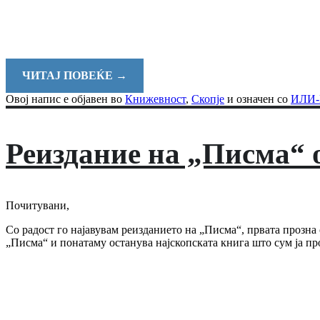
ЧИТАЈ ПОВЕЌЕ
→
Овој напис е објавен во
Книжевност
,
Скопје
и означен со
ИЛИ
Реиздание на „Писма“ 
Почитувани,
Со радост го најавувам реизданието на „Писма“, првата прозна
„Писма“ и понатаму останува најскопската книга што сум ја пр