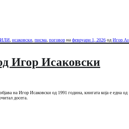
-ИЛИ
,
исаковски
,
писма
,
поговор
на
февруари 1, 2026
од
Игор Ан
од Игор Исаковски
 објава на Игор Исаковски од 1991 година, книгата која е една 
очитал досега.