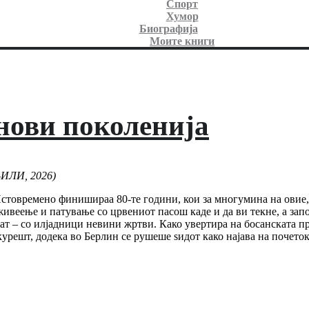
Спорт
Хумор
Биографија
Моите книги
нови поколенија
-ИЛИ, 2026)
стовремено финишираа 80-те години, кои за многумина на овие, р
веење и патување со црвениот пасош каде и да ви текне, а запо
шат – со илјадници невини жртви. Како увертира на босанската пр
урешт, додека во Берлин се рушеше ѕидот како најава на почеток