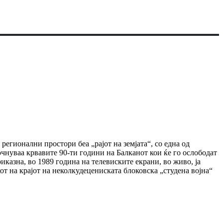
егионални простори беа „рајот на земјата“, со една од
чнуваа крвавите 90-ти години на Балканот кои ќе го ослободат
иказна, во 1989 година на телевиските екрани, во живо, ја
от на крајот на неколкудецениската блоковска „студена војна“