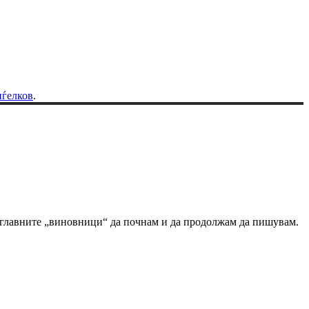
ѓелков
.
од главните „виновници“ да почнам и да продолжам да пишувам.