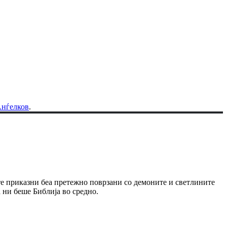
Анѓелков
.
ите приказни беа претежно поврзани со демоните и светлините
 ни беше Библија во средно.