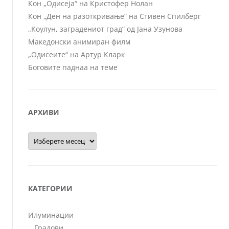
Кон „Одисеја“ на Кристофер Нолан
Кон „Ден на разоткривање“ на Стивен Спилберг
„Коулун, заградениот град“ од Јана Узунова
Македонски анимиран филм
„Одисеите“ на Артур Кларк
Боговите паднаа на теме
АРХИВИ
Архиви
КАТЕГОРИИ
Илуминации
Градови