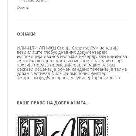
Хумор
ОЗНАКИ
ИЛИ-ИЛИ
ЛП
МКЦ
Скопје
Сплит
албум
венеција
ветрилиште
глобус
дневник
документарен
експозиција
иванов
изложба
интервју
кан
киненова
кинотека
концерт
магазин
мезанин
награди
осврт
поезија
проаза
промоција
равел
радио
расказ
раскази
рецензија
роман
санденс
телевизија
телма
урбан
фестивал
филм
филмополис
филтер
фипресци
фудбал
шрапнел
јубилеј
ќорвезироска
ВАШЕ ПРАВО НА ДОБРА КНИГА…