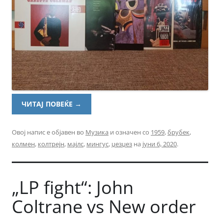
ЧИТАЈ ПОВЕЌЕ
→
Овој напис е објавен во
Музика
и означен со
1959
,
брубек
,
колмен
,
колтрејн
,
мајлс
,
мингус
,
џезџез
на
јуни 6, 2020
.
„LP fight“: John
Coltrane vs New order