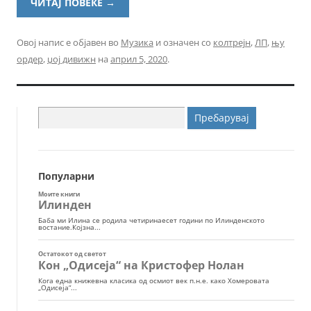
ЧИТАЈ ПОВЕЌЕ
→
Овој напис е објавен во
Музика
и означен со
колтрејн
,
ЛП
,
њу
ордер
,
џој дивижн
на
април 5, 2020
.
Пребарувај
за:
Популарни