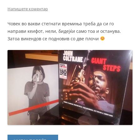
Напишете коментар
Човек во вакви стегнати времиња треба да си го
направи кеифот, нели, бидејќи само тоа и останува.
Затоа викендов се подновив со две плочи