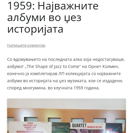
1959: Најважните
албуми во џез
историјата
Напишете коментар
Со вдомувањето на последната алка која недостасуваше,
албумот „The Shape of Jazz to Come“ на Орнет Колмен,
конечно ја комплетирав ЛП колекцијата со најважните
албуми во историјата на џез музиката, кои се издадени,
според многумина, во клучната 1959 година.