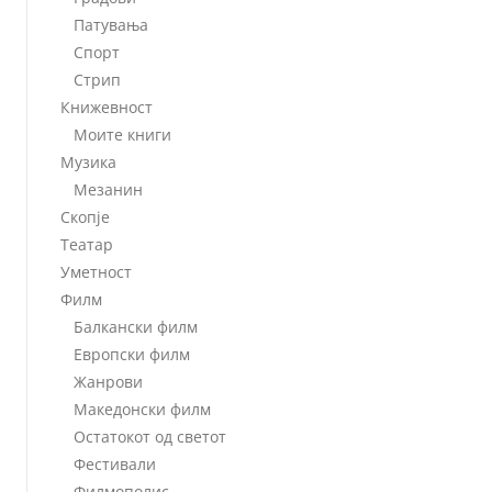
Патувања
Спорт
Стрип
Книжевност
Моите книги
Музика
Мезанин
Скопје
Театар
Уметност
Филм
Балкански филм
Европски филм
Жанрови
Македонски филм
Остатокот од светот
Фестивали
Филмополис