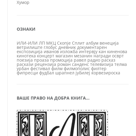
Хумор
ОЗНАКИ
ИЛИ-ИЛИ
ЛП
МКЦ
Скопје
Сплит
албум
венеција
ветрилиште
глобус
дневник
документарен
експозиција
иванов
изложба
интервју
кан
киненова
кинотека
концерт
магазин
мезанин
награди
осврт
поезија
проаза
промоција
равел
радио
расказ
раскази
рецензија
роман
санденс
телевизија
телма
урбан
фестивал
филм
филмополис
филтер
фипресци
фудбал
шрапнел
јубилеј
ќорвезироска
ВАШЕ ПРАВО НА ДОБРА КНИГА…