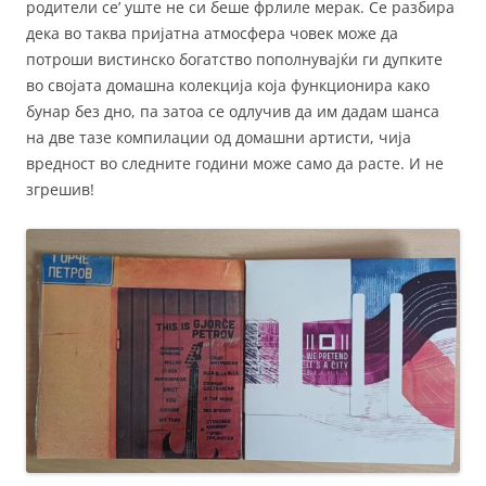
родители се’ уште не си беше фрлиле мерак. Се разбира
дека во таква пријатна атмосфера човек може да
потроши вистинско богатство пополнувајќи ги дупките
во својата домашна колекција која функционира како
бунар без дно, па затоа се одлучив да им дадам шанса
на две тазе компилации од домашни артисти, чија
вредност во следните години може само да расте. И не
згрешив!