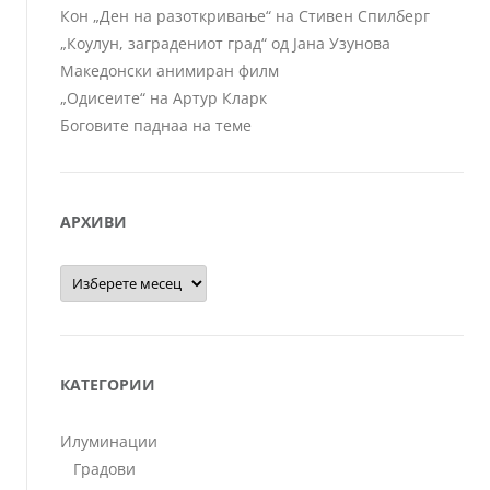
Кон „Ден на разоткривање“ на Стивен Спилберг
„Коулун, заградениот град“ од Јана Узунова
Македонски анимиран филм
„Одисеите“ на Артур Кларк
Боговите паднаа на теме
АРХИВИ
Архиви
КАТЕГОРИИ
Илуминации
Градови