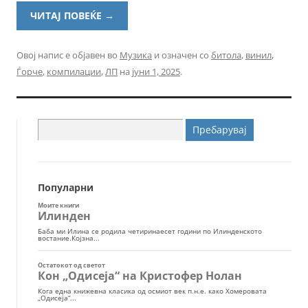
ЧИТАЈ ПОВЕЌЕ
→
Овој напис е објавен во
Музика
и означен со
битола
,
винил
,
Ѓорче
,
компилации
,
ЛП
на
јуни 1, 2025
.
Пребарувај
за:
Популарни