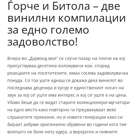
Ѓорче и Битола – две
винилни компилации
за едно големо
задоволство!
Вчера во „Дајмонд мол“ се случи пазар на плочи на кој
присуствуваа десетина изложувачи кои, според
реакциите на посетителите, имаа сосема задоволувачка
понуда. Со тоа уште еднаш се докажа дека винилот во
последнава деценија и кусур е единствениот носач на
звук за кој се’ уште има интерес и кој се’ уште е на цена.
Убаво беше да се видат старите колекционери-мрчатори
на едно место како повторно ги преџвакуваат веќе
слушнатите приказни, но и новите генерации како си
бираат албуми оригинално објавени во години кога тие
воопшто не биле ниту идеја, а веројатно и нивните