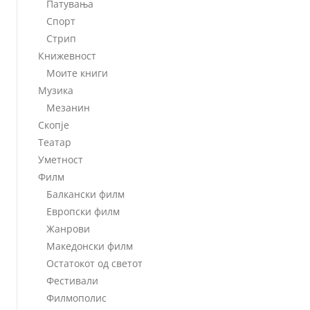
Патувања
Спорт
Стрип
Книжевност
Моите книги
Музика
Мезанин
Скопје
Театар
Уметност
Филм
Балкански филм
Европски филм
Жанрови
Македонски филм
Остатокот од светот
Фестивали
Филмополис