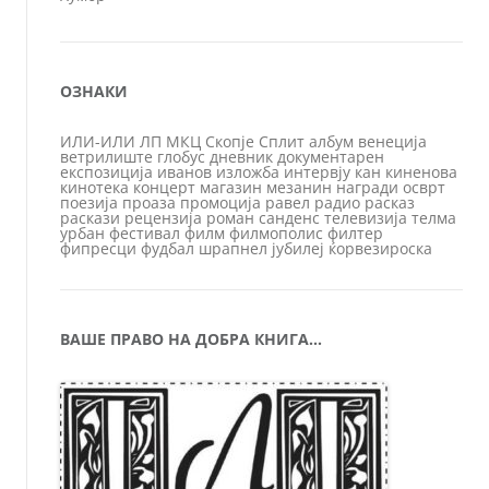
ОЗНАКИ
ИЛИ-ИЛИ
ЛП
МКЦ
Скопје
Сплит
албум
венеција
ветрилиште
глобус
дневник
документарен
експозиција
иванов
изложба
интервју
кан
киненова
кинотека
концерт
магазин
мезанин
награди
осврт
поезија
проаза
промоција
равел
радио
расказ
раскази
рецензија
роман
санденс
телевизија
телма
урбан
фестивал
филм
филмополис
филтер
фипресци
фудбал
шрапнел
јубилеј
ќорвезироска
ВАШЕ ПРАВО НА ДОБРА КНИГА…