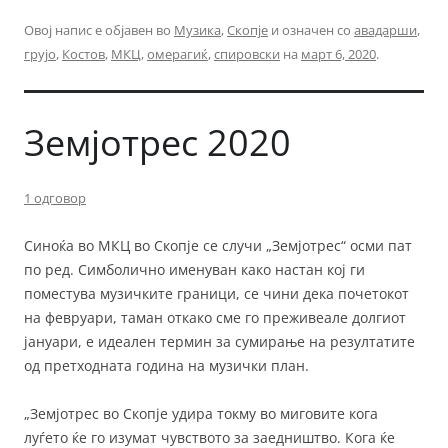
Овој напис е објавен во
Музика
,
Скопје
и означен со
авадарши
,
грујо
,
Костов
,
МКЦ
,
омерагиќ
,
спировски
на
март 6, 2020
.
Земјотрес 2020
1 одговор
Синоќа во МКЦ во Скопје се случи „Земјотрес“ осми пат
по ред. Симболично именуван како настан кој ги
поместува музичките граници, се чини дека почетокот
на февруари, таман откако сме го преживеале долгиот
јануари, е идеален термин за сумирање на резултатите
од претходната година на музички план.
„Земјотрес во Скопје удира токму во миговите кога
луѓето ќе го изумат чувството за заедништво. Кога ќе