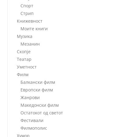
Спорт
Стрип
Книжевност
Моите книги
Музика
Мезанин
Скопје
Театар
Уметност
Филм
Балкански филм
Европски филм
Жанрови
Македонски филм
Остатокот од светот
Фестивали
Филмополис
Хумор