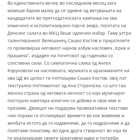
Во единствената вечер во последниов месец кога
можеше барем малку да се здивне од ветувањата на
кандидатите во претседателската кампања на ова
измачено и исполитизирано парче земја, посетата на
Денсинг салата во МКЦ беше одличен избор. Таму ултра
талентираниот Велешанец Сашко Костов и пријателите
го промовираа неговиот најнов албум насловен „Крик и
прашина“, издаден на почетокот од годинава со
сопствени сили. Со симпатична слика од Ангел
Коруновски на насловната, музиката и аранжманите на
ова ЦД во целост ги потпишува Сашко Костов, овој пат
текстуално потпомогнат од Ана Стојаноска, со што таа
женска страна од неговата личност со која музичарот
постојано кокетира конечно си добива и свое име и
презиме. Двоецот ни подарува провокативни текстови
чии пораки го отсликуваат времето во кое живееме и
желбата истото да го надминеме, да го надраснеме и да
полетаме понатаму, во една друга стварност во која ќе
ги реализираме своите креативни идеи и потреби.