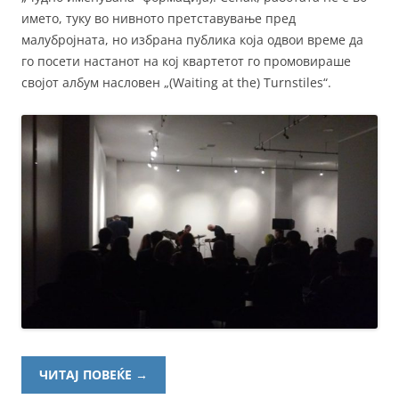
името, туку во нивното претставување пред
малубројната, но избрана публика која одвои време да
го посети настанот на кој квартетот го промовираше
својот албум насловен „(Waiting at the) Turnstiles“.
ЧИТАЈ ПОВЕЌЕ
→