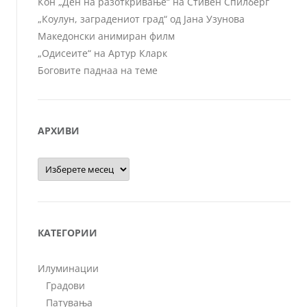
Кон „Ден на разоткривање“ на Стивен Спилберг
„Коулун, заградениот град“ од Јана Узунова
Македонски анимиран филм
„Одисеите“ на Артур Кларк
Боговите паднаа на теме
АРХИВИ
Архиви
КАТЕГОРИИ
Илуминации
Градови
Патувања