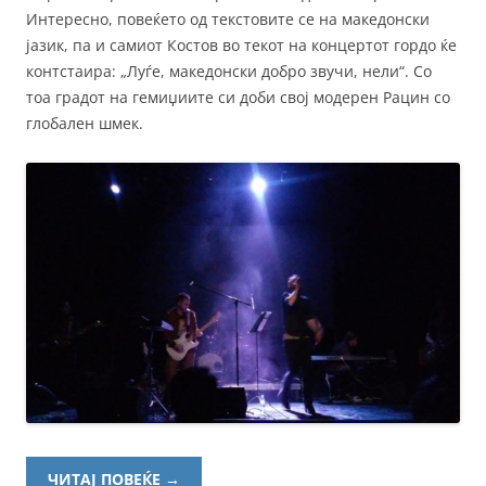
Интересно, повеќето од текстовите се на македонски
јазик, па и самиот Костов во текот на концертот гордо ќе
контстаира: „Луѓе, македонски добро звучи, нели“. Со
тоа градот на гемиџиите си доби свој модерен Рацин со
глобален шмек.
ЧИТАЈ ПОВЕЌЕ
→