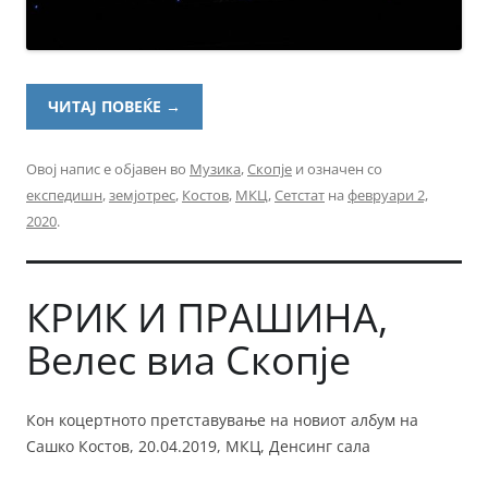
ЧИТАЈ ПОВЕЌЕ
→
Овој напис е објавен во
Музика
,
Скопје
и означен со
експедишн
,
земјотрес
,
Костов
,
МКЦ
,
Сетстат
на
февруари 2,
2020
.
КРИК И ПРАШИНА,
Велес виа Скопје
Кон коцертното претставување на новиот албум на
Сашко Костов, 20.04.2019, МКЦ, Денсинг сала