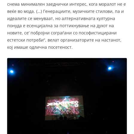
снема минимален заеднички интерес, кога моралот не е
веќе во мода. (…) Генерациите, музичките стилови, па и
идеалите се менуваат, но алтернативната културна
понуда е есенцијална за поттикнување на духот на
новите, се’ побројни сограѓани со пософистицирани
естетски потреби“, велат организаторите на настанот,
кој имаше одлична посетеност.