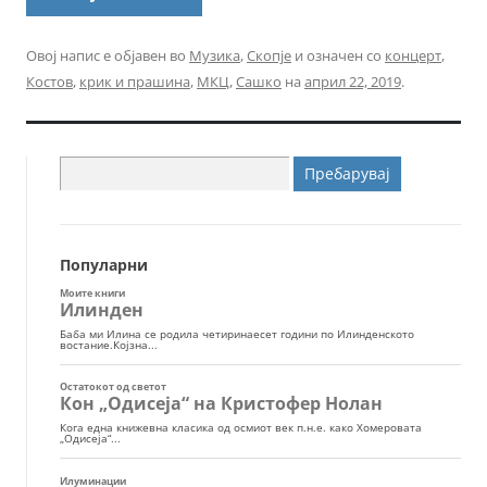
Овој напис е објавен во
Музика
,
Скопје
и означен со
концерт
,
Костов
,
крик и прашина
,
МКЦ
,
Сашко
на
април 22, 2019
.
Пребарувај
за:
Популарни