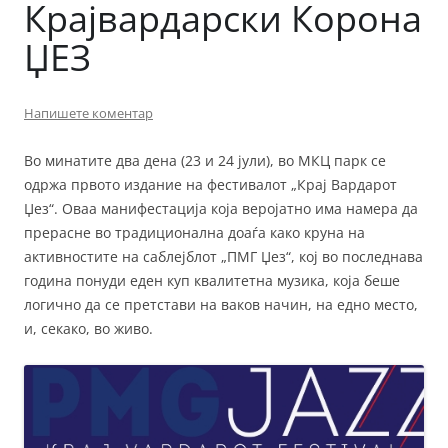
Крајвардарски Корона
ЏЕЗ
Напишете коментар
Во минатите два дена (23 и 24 јули), во МКЦ парк се
одржа првото издание на фестивалот „Крај Вардарот
Џез“. Оваа манифестација која веројатно има намера да
прерасне во традиционална доаѓа како круна на
активностите на саблејблот „ПМГ Џез“, кој во последнава
година понуди еден куп квалитетна музика, која беше
логично да се претстави на ваков начин, на едно место,
и, секако, во живо.