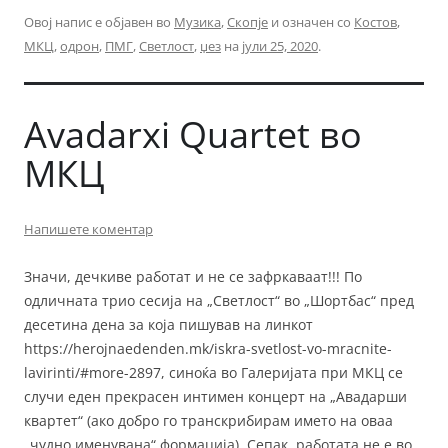
Овој напис е објавен во
Музика
,
Скопје
и означен со
Костов
,
МКЦ
,
одрон
,
ПМГ
,
Светлост
,
џез
на
јули 25, 2020
.
Avadarxi Quartet во
МКЦ
Напишете коментар
Значи, дечкиве работат и не се зафркаваат!!! По
одличната трио сесија на „Светлост“ во „Шортбас“ пред
десетина дена за која пишував на линкот
https://herojnaedenden.mk/iskra-svetlost-vo-mracnite-
lavirinti/#more-2897, синоќа во Галеријата при МКЦ се
случи еден прекрасен интимен концерт на „Авадарши
квартет“ (ако добро го транскрибирам името на оваа
„чудно именувана“ формација). Сепак, работата не е во