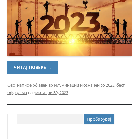
ЧИТАЈ ПОВЕЌЕ
→
Овој напис е објавен во
Илуминации
и означен со
2023
,
бест
оф
,
крчма
на
декември 30, 2023
.
Пребарувај
за: