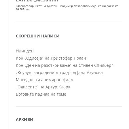
СКОРЕШНИ НАПИСИ
Илинден
Кон „Одисеја“ на Кристофер Нолан
Кон „Ден на разоткривање“ на Стивен Спилберг
„Коулун, заградениот град“ од Јана Узунова
Македонски анимиран филм
„Одисеите“ на Артур Кларк
Боговите паднаа на теме
АРХИВИ