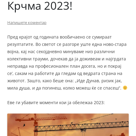
Крчма 2023!
Напишете коментар
Пред крајот од годината вообичаено се сумираат
резултатите. Во светот се разгоре уште една ново-стара
војна, кај нас секојдневно минуваме низ различни
колективни трауми, дочекав да ја доживеам и најгрдата
неправда на професионален план досега, но и покрај
се’, сакам на работите да гледам од ведрата страна на
животот. Зашто, како беше она: „Иде Дунав, ризик јак,
мила душа, и да погинеш, колко можеш ќе се спасеш“.
Еве ги убавите моменти кои ја обележаа 2023: