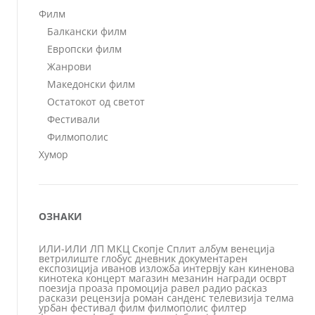
Филм
Балкански филм
Европски филм
Жанрови
Македонски филм
Остатокот од светот
Фестивали
Филмополис
Хумор
ОЗНАКИ
ИЛИ-ИЛИ
ЛП
МКЦ
Скопје
Сплит
албум
венеција
ветрилиште
глобус
дневник
документарен
експозиција
иванов
изложба
интервју
кан
киненова
кинотека
концерт
магазин
мезанин
награди
осврт
поезија
проаза
промоција
равел
радио
расказ
раскази
рецензија
роман
санденс
телевизија
телма
урбан
фестивал
филм
филмополис
филтер