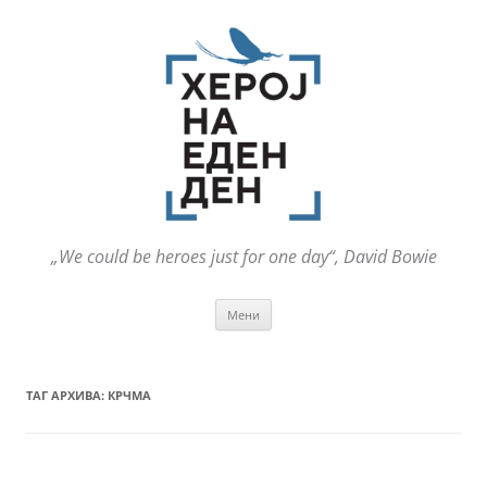
„We could be heroes just for one day“, David Bowie
Оди
Мени
на
содржината
ТАГ АРХИВА:
КРЧМА