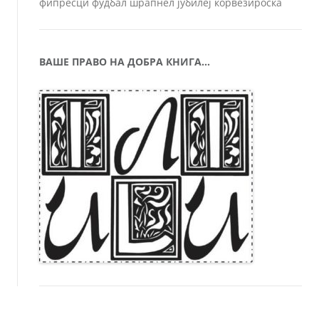
фипресци
фудбал
шрапнел
јубилеј
ќорвезироска
ВАШЕ ПРАВО НА ДОБРА КНИГА…