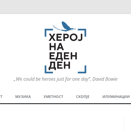
„We could be heroes just for one day“, David Bowie
Оди
на
Т
МУЗИКА
УМЕТНОСТ
СКОПЈЕ
ИЛУМИНАЦИИ
содржината
МЕЗАНИН
СТРИП
ГРА
ТЕАТАР
ПАТ