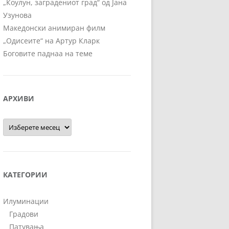
„Коулун, заградениот град“ од Јана
Узунова
Македонски анимиран филм
„Одисеите“ на Артур Кларк
Боговите паднаа на теме
АРХИВИ
Архиви
КАТЕГОРИИ
Илуминации
Градови
Патувања