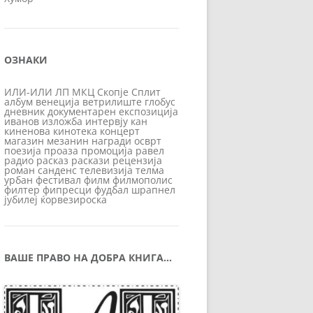
ОЗНАКИ
ИЛИ-ИЛИ
ЛП
МКЦ
Скопје
Сплит
албум
венеција
ветрилиште
глобус
дневник
документарен
експозиција
иванов
изложба
интервју
кан
киненова
кинотека
концерт
магазин
мезанин
награди
осврт
поезија
проаза
промоција
равел
радио
расказ
раскази
рецензија
роман
санденс
телевизија
телма
урбан
фестивал
филм
филмополис
филтер
фипресци
фудбал
шрапнел
јубилеј
ќорвезироска
ВАШЕ ПРАВО НА ДОБРА КНИГА…