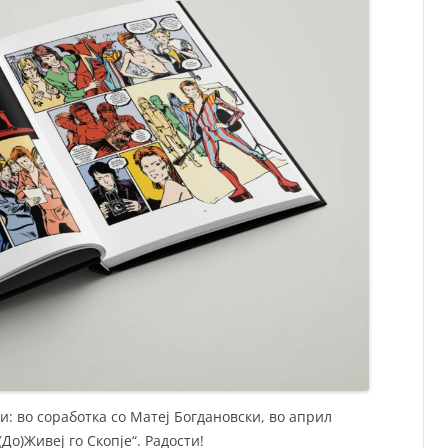
и: во соработка со Матеј Богдановски, во април
До)Живеј го Скопје“. Радости!