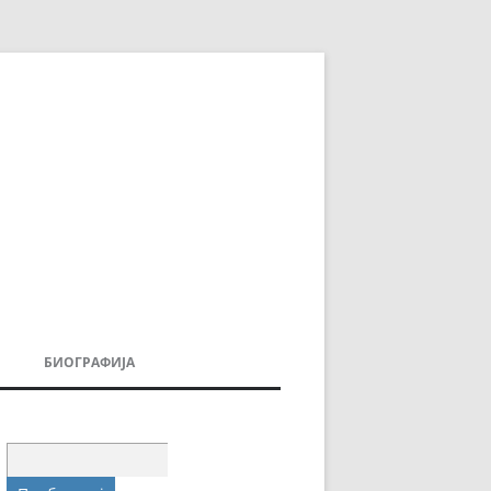
БИОГРАФИЈА
ДОВИ
МОИТЕ КНИГИ
УВАЊА
Пребарувај
за: