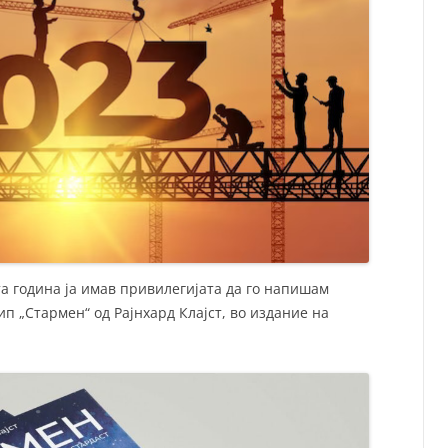
та година ја имав привилегијата да го напишам
п „Стармен“ од Рајнхард Клајст, во издание на