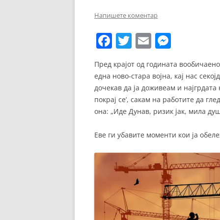
ЕВРОПСКИ ФИЛМ
Напишете коментар
ОСТАТОКОТ ОД СВЕТО
F
T
E
M
ЖАНРОВИ
a
w
m
e
Пред крајот од годината вообичаено
ФЕСТИВАЛИ
c
itt
ai
ss
една ново-стара војна, кај нас сек
e
er
l
e
ФИЛМОПОЛИС
дочекав да ја доживеам и најгрдата
b
n
покрај се’, сакам на работите да гл
она: „Иде Дунав, ризик јак, мила ду
o
g
o
er
Еве ги убавите моменти кои ја обеле
k