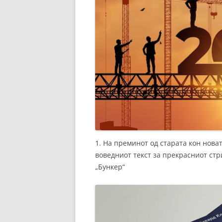
1. На преминот од старата кон нова
воведниот текст за прекрасниот стри
„Бункер“