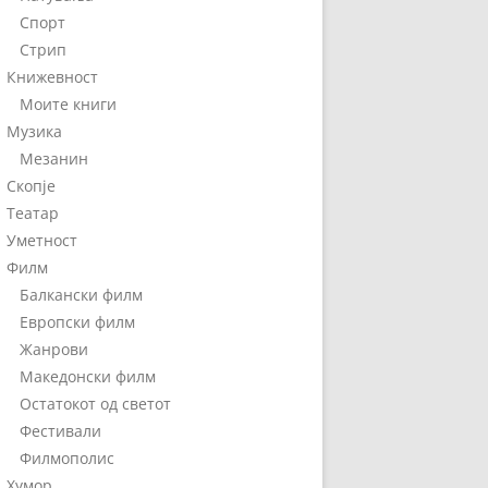
Спорт
Стрип
Книжевност
Моите книги
Музика
Мезанин
Скопје
Театар
Уметност
Филм
Балкански филм
Европски филм
Жанрови
Македонски филм
Остатокот од светот
Фестивали
Филмополис
Хумор