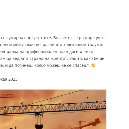
СП
Т
ХУ
 се сумираат резултатите. Во светот се разгоре уште
ојдневно минуваме низ различни колективни трауми,
 неправда на професионален план досега, но и
едам од ведрата страна на животот. Зашто, како беше
ша, и да погинеш, колко можеш ќе се спасеш“.
жаа 2023: