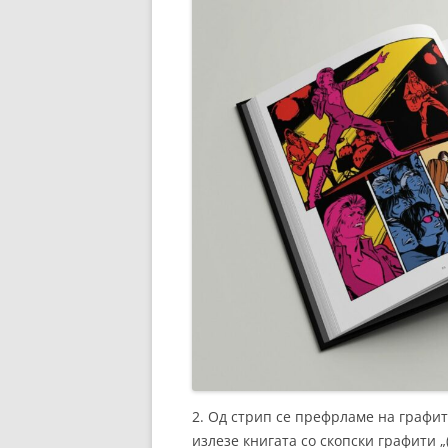
2. Од стрип се префрламе на графит
излезе книгата со скопски графити „(