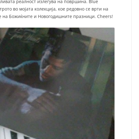
рчливата реалност излегува на површина. Blue
трото во мојата колекција, кое редовно се врти на
 на Божиќните и Новогодишните празници. Cheers!