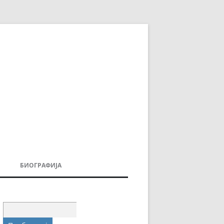
БИОГРАФИЈА
ДОВИ
МОИТЕ КНИГИ
УВАЊА
Пребарувај
за: