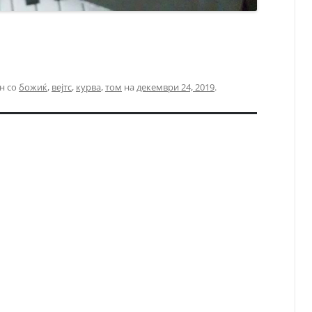
н со
божиќ
,
вејтс
,
курва
,
том
на
декември 24, 2019
.