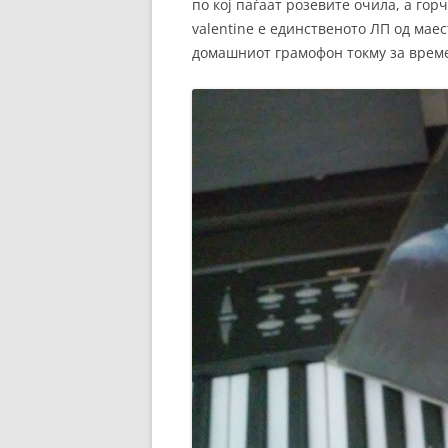
по кој паѓаат розевите очила, а го
valentine е единственото ЛП од маес
домашниот грамофон токму за време