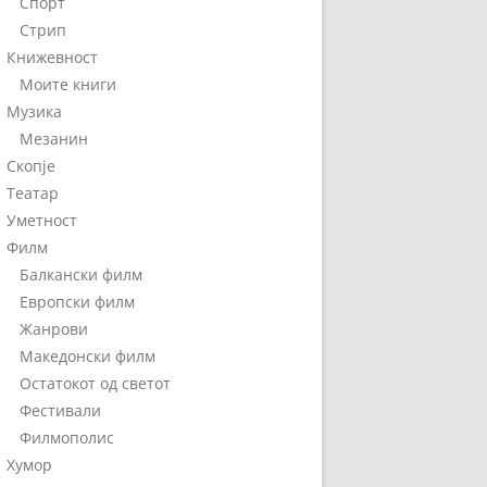
Спорт
Стрип
Книжевност
Моите книги
Музика
Мезанин
Скопје
Театар
Уметност
Филм
Балкански филм
Европски филм
Жанрови
Македонски филм
Остатокот од светот
Фестивали
Филмополис
Хумор