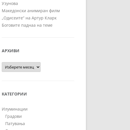
Узунова
Македонски анимиран филм
„Одисеите“ на Артур Кларк
Боговите паднаа на теме
АРХИВИ
Архиви
КАТЕГОРИИ
Илуминации
Градови
Патувања