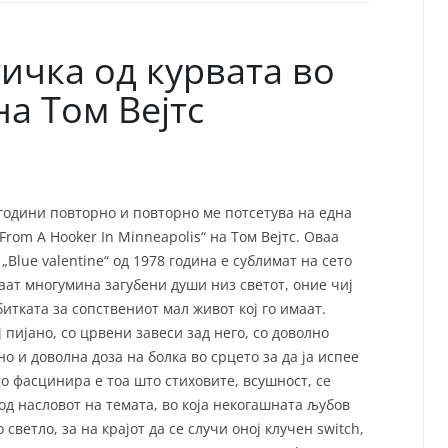
СП
Т
ХУ
ичка од курвата во
а Том Вејтс
о години повторно и повторно ме потсетува на една
From A Hooker In Minneapolis“ на Том Вејтс. Оваа
Blue valentine“ од 1978 година е сублимат на сето
ваат многумина загубени души низ светот, оние чиј
битката за сопствениот мал живот кој го имаат.
ј пијано, со црвени завеси зад него, со доволно
но и доволна доза на болка во срцето за да ја испее
то фасцинира е тоа што стиховите, всушност, се
д насловот на темата, во која некогашната љубов
светло, за на крајот да се случи оној клучен switch,