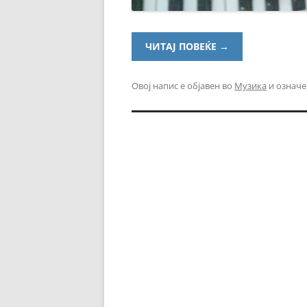
ЧИТАЈ ПОВЕЌЕ
→
Овој напис е објавен во
Музика
и означе