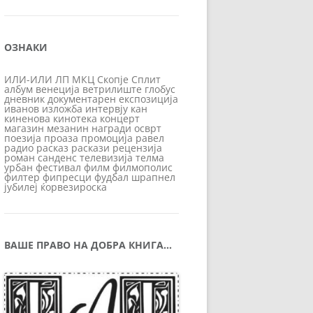
ОЗНАКИ
ИЛИ-ИЛИ
ЛП
МКЦ
Скопје
Сплит
албум
венеција
ветрилиште
глобус
дневник
документарен
експозиција
иванов
изложба
интервју
кан
киненова
кинотека
концерт
магазин
мезанин
награди
осврт
поезија
проаза
промоција
равел
радио
расказ
раскази
рецензија
роман
санденс
телевизија
телма
урбан
фестивал
филм
филмополис
филтер
фипресци
фудбал
шрапнел
јубилеј
ќорвезироска
ВАШЕ ПРАВО НА ДОБРА КНИГА…