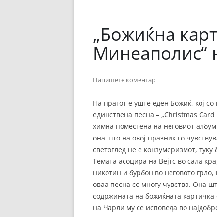
ЕВРОПСКИ ФИЛМ
ОСТАТОКОТ ОД СВЕТО
„Божиќна карт
ЖАНРОВИ
Минеаполис“ н
ФЕСТИВАЛИ
Напишете коментар
ФИЛМОПОЛИС
На прагот е уште еден Божиќ, кој с
единствена песна – „Christmas Card 
химна поместена на неговиот албум „
она што на овој празник го чувству
светоглед не е конзумеризмот, туку 
Темата асоцира на Вејтс во сала кра
никотин и бурбон во неговото грло, 
оваа песна со многу чувства. Она ш
содржината на божиќната картичка о
на Чарли му се исповеда во најдобро 