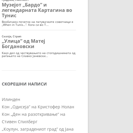
СКОРЕШНИ НАПИСИ
Илинден
Кон „Одисеја“ на Кристофер Нолан
Кон „Ден на разоткривање“ на
Стивен Спилберг
„Коулун, заградениот град“ од Јана