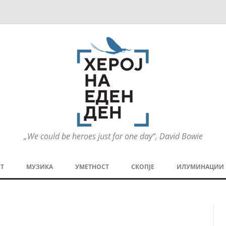
„We could be heroes just for one day“, David Bowie
Оди
на
Т
МУЗИКА
УМЕТНОСТ
СКОПЈЕ
ИЛУМИНАЦИИ
содржината
МЕЗАНИН
СТРИП
ГРА
ТЕАТАР
ПАТ