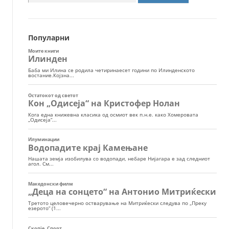
за:
Популарни