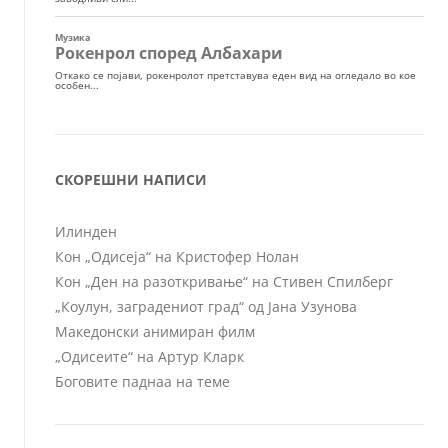
СКОРЕШНИ НАПИСИ
Илинден
Кон „Одисеја“ на Кристофер Нолан
Кон „Ден на разоткривање“ на Стивен Спилберг
„Коулун, заградениот град“ од Јана Узунова
Македонски анимиран филм
„Одисеите“ на Артур Кларк
Боговите паднаа на теме