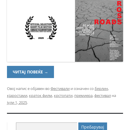
ЧИТАЈ ПОВЕЌЕ
→
Овој напис е објавен во
Фестивали
и означен со
берлин
,
кјаростами
,
краток филм
,
крстопати
,
премиера
,
фестивал
на
јули 1, 2025
.
Пребарувај