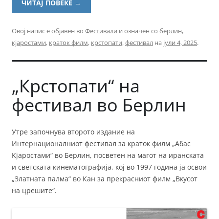
ЧИТАЈ ПОВЕЌЕ
→
Овој напис е објавен во
Фестивали
и означен со
берлин
,
кјаростами
,
краток филм
,
крстопати
,
фестивал
на
јули 4, 2025
.
„Крстопати“ на
фестивал во Берлин
Утре започнува второто издание на
Интернационалниот фестивал за краток филм „Абас
Кјаростами“ во Берлин, посветен на магот на иранската
и светската кинематографија, кој во 1997 година ја освои
„Златната палма“ во Кан за прекрасниот филм „Вкусот
на црешите“.