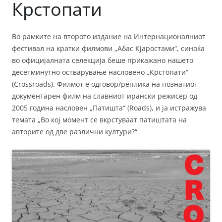
Крстопати
Во рамките на второто издание на Интернационалниот
фестивал на кратки филмови „Абас Кјаростами“, синоќа
во официјалната селекција беше прикажано нашето
десетминутно остварување насловено „Крстопати“
(Crossroads). Филмот е одговор/реплика на познатиот
документарен филм на славниот ирански режисер од
2005 година насловен „Патишта“ (Roads), и ја истражува
темата „Во кој момент се вкрстуваат патиштата на
авторите од две различни култури?“