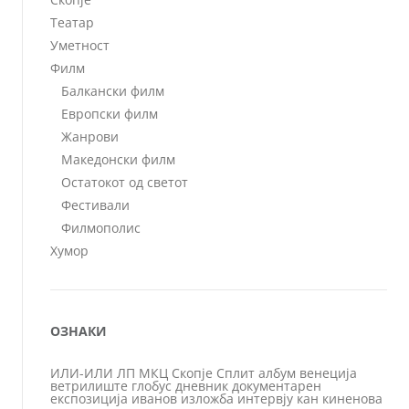
Театар
Уметност
Филм
Балкански филм
Европски филм
Жанрови
Македонски филм
Остатокот од светот
Фестивали
Филмополис
Хумор
ОЗНАКИ
ИЛИ-ИЛИ
ЛП
МКЦ
Скопје
Сплит
албум
венеција
ветрилиште
глобус
дневник
документарен
експозиција
иванов
изложба
интервју
кан
киненова