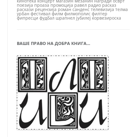
кинотека
концерт
магазин
мезанин
награди
осврт
поезија
проаза
промоција
равел
радио
расказ
раскази
рецензија
роман
санденс
телевизија
телма
урбан
фестивал
филм
филмополис
филтер
фипресци
фудбал
шрапнел
јубилеј
ќорвезироска
ВАШЕ ПРАВО НА ДОБРА КНИГА…