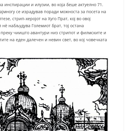
на инспирации и илузии, во која беше актуелно 71.
ајмногу се израдував поради можноста за посета на
езе, стрип-херојот на Хуго Прат, кој во овој
ол нè набљудува Големиот брат, тој остана
преку чиишто авантури низ стрипот и филмските и
ите на еден далечен и невин свет, во кој човечката