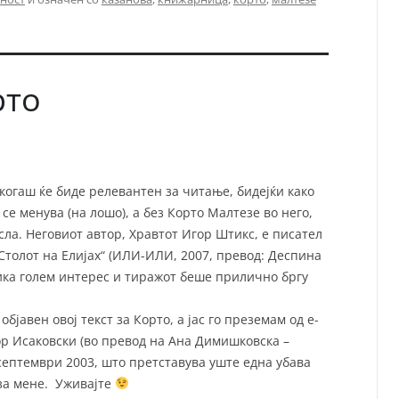
рто
екогаш ќе биде релевантен за читање, бидејќи како
 се менува (на лошо), а без Корто Малтезе во него,
исла. Неговиот автор, Хравтот Игор Штикс, е писател
Столот на Елијах“ (ИЛИ-ИЛИ, 2007, превод: Деспина
ика голем интерес и тиражот беше прилично бргу
бјавен овој текст за Корто, а јас го преземам од е-
ор Исаковски (во превод на Ана Димишковска –
1 септември 2003, што претставува уште една убава
 за мене. Уживајте