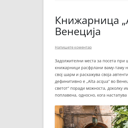
ЕВРОПСКИ ФИЛМ
ОСТАТОКОТ ОД СВЕТО
Книжарница „A
ЖАНРОВИ
Венеција
ФЕСТИВАЛИ
Напишете коментар
ФИЛМОПОЛИС
Задолжителни места за посета при ш
книжарници расфрлани ваму-таму ни
свој шарм и раскажува своја автент
дефинитивно е „Alta acqua“ во Вене
светот“ поради можноста, доколку им
поплавена, односно, кога настапува 