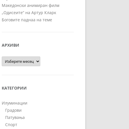
Македонски анимиран филм
„Одисеите“ на Артур Кларк
Боговите паднаа на теме
АРХИВИ
Архиви
КАТЕГОРИИ
Илуминации
Градови
Патувања
Спорт