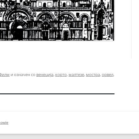
Филм
и означен со
венеција
,
корто
,
малтезе
,
мостра
,
орвел
,
Bowie