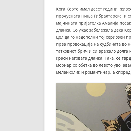
Кога Корто имал десет години, живе
прочуената Ниња Гибралтарска, и со
мајчината пријателка Амалија посак
дланка. Со ужас забележала дека Кор
цел да го надополни тој сериозен п
прва провокација на судбината во н
татковиот брич и си врежало долга и 
краси неговата дланка. Така, се тв
морнар со обетка во левото уво, ав
меланхолик и романтичар, а според 