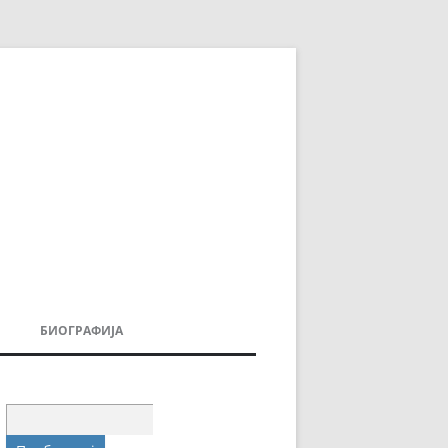
БИОГРАФИЈА
ДОВИ
МОИТЕ КНИГИ
УВАЊА
Пребарувај
за: