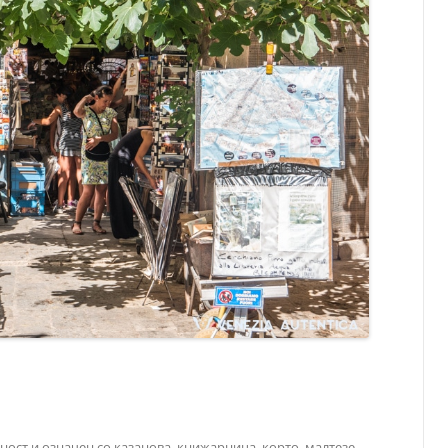
ност
и означен со
казанова
,
книжарница
,
корто
,
малтезе