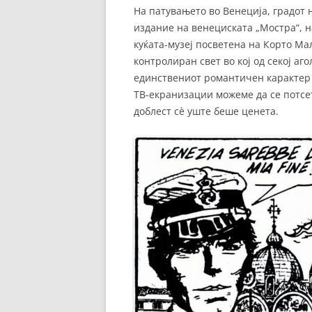
На патувањето во Венеција, градот 
издание на венециската „Мостра“, н
куќата-музеј посветена на Корто Малт
контролиран свет во кој од секој аг
единствениот романтичен карактер 
ТВ-екранизации можеме да се потсет
доблест сè уште беше ценета.