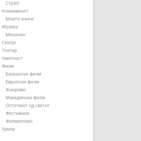
Стрип
Книжевност
Моите книги
Музика
Мезанин
Скопје
Театар
Уметност
Филм
Балкански филм
Европски филм
Жанрови
Македонски филм
Остатокот од светот
Фестивали
Филмополис
Хумор