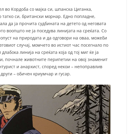
ел во Кордоба со мајка си, шпанска Циганка,
 татко си, британски морнар. Едно попладне,
ала да ја прочита судбината на детето од неговата
то воопшто не ја поседува линијата на среќата. Со
ропуст на природата и да одговори на оваа, можеби
еговиот случај, момчето во истиот час посегнало по
длабока линија на среќата која од тој миг ќе ја
рди, почнале животните перипетии на овој знаменит
антурист и анархист, според некои – непоправлив
други – обичен криумчар и гусар.