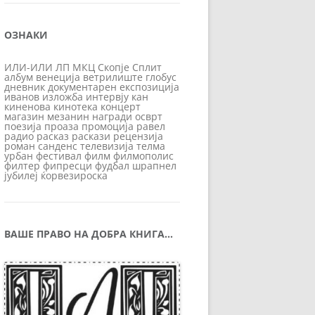
ОЗНАКИ
ИЛИ-ИЛИ
ЛП
МКЦ
Скопје
Сплит
албум
венеција
ветрилиште
глобус
дневник
документарен
експозиција
иванов
изложба
интервју
кан
киненова
кинотека
концерт
магазин
мезанин
награди
осврт
поезија
проаза
промоција
равел
радио
расказ
раскази
рецензија
роман
санденс
телевизија
телма
урбан
фестивал
филм
филмополис
филтер
фипресци
фудбал
шрапнел
јубилеј
ќорвезироска
ВАШЕ ПРАВО НА ДОБРА КНИГА…