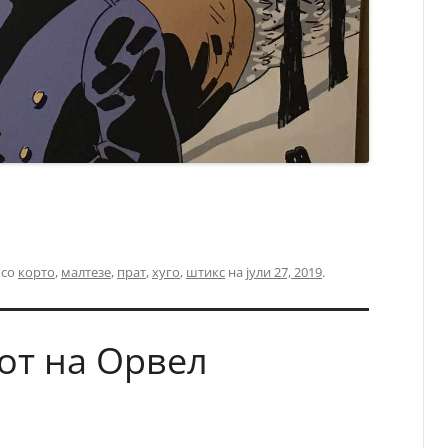
 со
корто
,
малтезе
,
прат
,
хуго
,
штикс
на
јули 27, 2019
.
от на Орвел