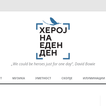
„We could be heroes just for one day“, David Bowie
Оди
на
Т
МУЗИКА
УМЕТНОСТ
СКОПЈЕ
ИЛУМИНАЦИИ
содржината
МЕЗАНИН
СТРИП
ГРА
ТЕАТАР
ПАТ