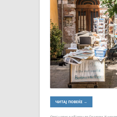
ЧИТАЈ ПОВЕЌЕ
→
Овој напис е објавен во
Градови
,
Книжев