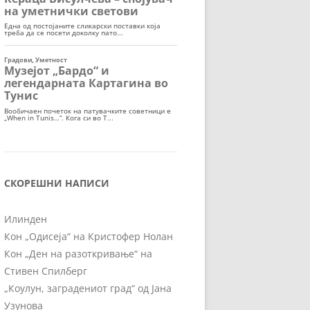
СКОРЕШНИ НАПИСИ
Илинден
Кон „Одисеја“ на Кристофер Нолан
Кон „Ден на разоткривање“ на
Стивен Спилберг
„Коулун, заградениот град“ од Јана
Узунова