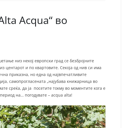
СП
Т
ХУ
lta Acqua“ во
етање низ некој европски град се безбројните
з центарот и по квартовите. Секоја од нив си има
ична приказна, но една од највпечатливите
ција, самопрогласената „најубава книжарница во
ате среќа, да ја посетите токму во моментите кога е
период на… погодувате – acqua alta!