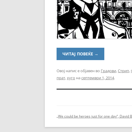
ЧИТАЈ ПОВЕЌЕ
→
Овој напис е објавен во
Градови
,
Стрип
,
прат
,
хуго
на
септември 1, 2014
.
„We could be heroes just for one day“, David 