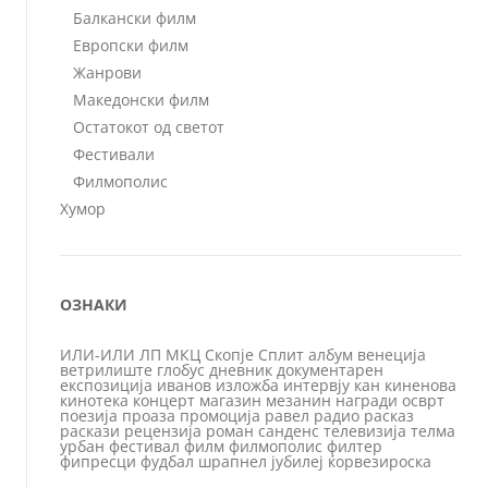
Балкански филм
Европски филм
Жанрови
Македонски филм
Остатокот од светот
Фестивали
Филмополис
Хумор
ОЗНАКИ
ИЛИ-ИЛИ
ЛП
МКЦ
Скопје
Сплит
албум
венеција
ветрилиште
глобус
дневник
документарен
експозиција
иванов
изложба
интервју
кан
киненова
кинотека
концерт
магазин
мезанин
награди
осврт
поезија
проаза
промоција
равел
радио
расказ
раскази
рецензија
роман
санденс
телевизија
телма
урбан
фестивал
филм
филмополис
филтер
фипресци
фудбал
шрапнел
јубилеј
ќорвезироска