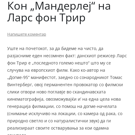
Кон „Мандерлеј“ на
Ларс фон Трир
Напишете коментар
Уште на почетокот, за да бидеме на чисто, да
разјасниме еден несомнен факт: данскиот режисер Ларс
фон Трир е „последното големо нешто“ што му се
случува на европскиот филм. Како ко-автор на
„Догме-95“ манифестот, заедно со сонародникот Томас
Винтерберг, овој перманентен провокатор со филмски
слики отвори ново поглавје во скандинавската
кинематографија, овозможувајќи и’ на една цела нова
генерација филмаџии, со помош на догме-начелата
(снимање исклучиво на локации, со камера од рака, со
природно светло и со натуралистички звук) да ги
реализираат своите остварувања за кои одамна