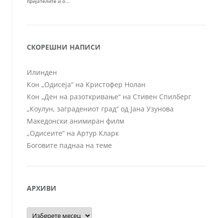
СКОРЕШНИ НАПИСИ
Илинден
Кон „Одисеја“ на Кристофер Нолан
Кон „Ден на разоткривање“ на Стивен Спилберг
„Коулун, заградениот град“ од Јана Узунова
Македонски анимиран филм
„Одисеите“ на Артур Кларк
Боговите паднаа на теме
АРХИВИ
Архиви