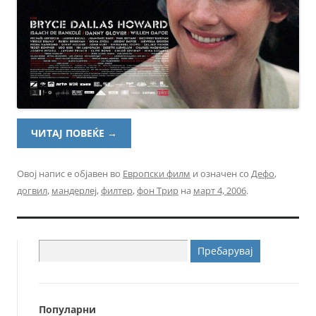
ЧИТАЈ ПОВЕЌЕ
→
Овој напис е објавен во
Европски филм
и означен со
Дефо
,
догвил
,
мандерлеј
,
филтер
,
фон Трир
на
март 4, 2006
.
Пребарувај
за:
Популарни