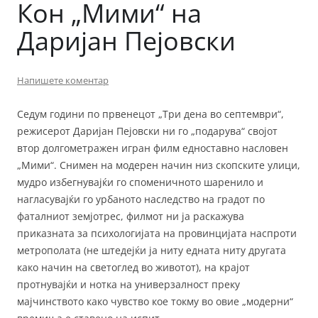
Кон „Мими“ на
Даријан Пејовски
Напишете коментар
Седум години по првенецот „Три дена во септември“,
режисерот Даријан Пејовски ни го „подарува“ својот
втор долгометражен игран филм едноставно насловен
„Мими“. Снимен на модерен начин низ скопските улици,
мудро избегнувајќи го споменичното шаренило и
нагласувајќи го урбаното наследство на градот по
фаталниот земјотрес, филмот ни ја раскажува
приказната за психологијата на провинцијата наспроти
метрополата (не штедејќи ја ниту едната ниту другата
како начин на светоглед во животот), на крајот
протнувајќи и нотка на универзалност преку
мајчинството како чувство кое токму во овие „модерни“