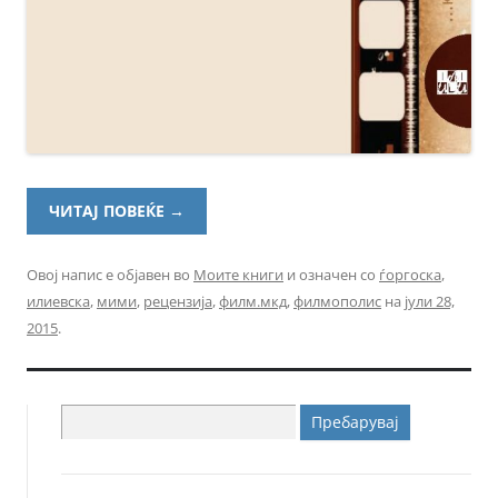
ЧИТАЈ ПОВЕЌЕ
→
Овој напис е објавен во
Моите книги
и означен со
ѓоргоска
,
илиевска
,
мими
,
рецензија
,
филм.мкд
,
филмополис
на
јули 28,
2015
.
Пребарувај
за: