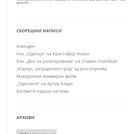
СКОРЕШНИ НАПИСИ
Илинден
Кон „Одисеја“ на Кристофер Нолан
Кон „Ден на разоткривање“ на Стивен Спилберг
„Коулун, заградениот град“ од Јана Узунова
Македонски анимиран филм
„Одисеите“ на Артур Кларк
Боговите паднаа на теме
АРХИВИ
Архиви