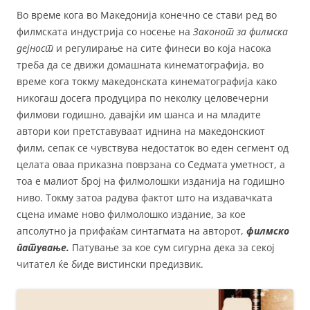
Во време кога во Македонија конечно се стави ред во
филмската индустрија со носење на
Законот за филмска
дејност
и регулирање на сите финеси во која насока
треба да се движи домашната кинематографија, во
време кога токму македонската кинематографија како
никогаш досега продуцира по неколку целовечерни
филмови годишно, давајќи им шанса и на младите
автори кои претставуваат иднина на македонскиот
филм, сепак се чувствува недостаток во еден сегмент од
целата оваа приказна поврзана со Седмата уметност, а
тоа е малиот број на филмолошки изданија на годишно
ниво. Токму затоа радува фактот што на издавачката
сцена имаме ново филмолошко издание, за кое
апсолутно ја прифаќам синтагмата на авторот,
филмско
патување.
Патување за кое сум сигурна дека за секој
читател ќе биде вистински предизвик.