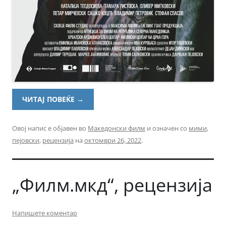
ЧИТАЈ ПОВЕЌЕ
→
Овој напис е објавен во
Македонски филм
и означен со
мими
,
пејовски
,
рецензија
на
октомври 26, 2022
.
„Филм.мкд“, рецензија
Напишете коментар