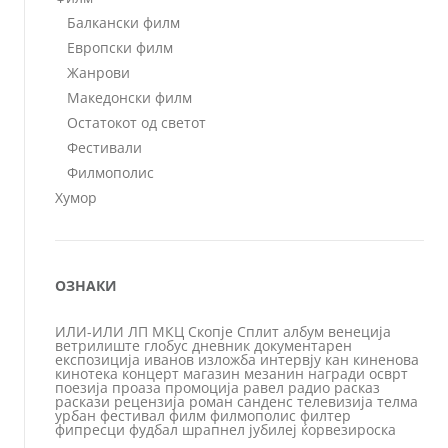
Балкански филм
Европски филм
Жанрови
Македонски филм
Остатокот од светот
Фестивали
Филмополис
Хумор
ОЗНАКИ
ИЛИ-ИЛИ
ЛП
МКЦ
Скопје
Сплит
албум
венеција
ветрилиште
глобус
дневник
документарен
експозиција
иванов
изложба
интервју
кан
киненова
кинотека
концерт
магазин
мезанин
награди
осврт
поезија
проаза
промоција
равел
радио
расказ
раскази
рецензија
роман
санденс
телевизија
телма
урбан
фестивал
филм
филмополис
филтер
фипресци
фудбал
шрапнел
јубилеј
ќорвезироска