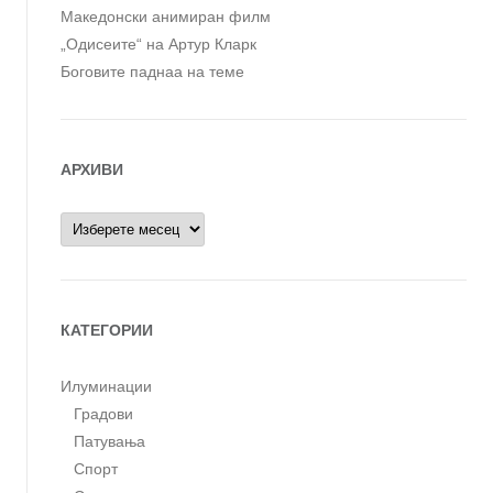
Македонски анимиран филм
„Одисеите“ на Артур Кларк
Боговите паднаа на теме
АРХИВИ
Архиви
КАТЕГОРИИ
Илуминации
Градови
Патувања
Спорт