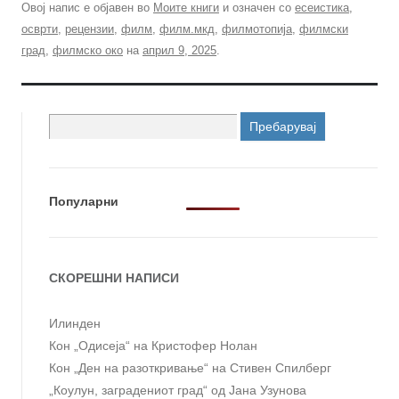
Овој напис е објавен во
Моите книги
и означен со
есеистика
,
осврти
,
рецензии
,
филм
,
филм.мкд
,
филмотопија
,
филмски
град
,
филмско око
на
април 9, 2025
.
Пребарувај
за:
Популарни
СКОРЕШНИ НАПИСИ
Илинден
Кон „Одисеја“ на Кристофер Нолан
Кон „Ден на разоткривање“ на Стивен Спилберг
„Коулун, заградениот град“ од Јана Узунова