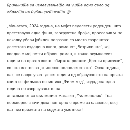
причините за излегувањето на уште едно дело од
областа на публицистиката 😉
„Минатата, 2024 година, на мојот педесетти роденден, што
претставува една фина, заокружена бројка, прославив уште
неколку убави јубилеи поврзани со моето творештво:
десеттата издадена книга, романот „Ветрилиште“, кој
воедно е мој петти објавен роман, и точно осумнаесет
години по првата книга, збирката раскази „Кротки приказни“,
со што влегов во „книжевно полнолетството“. Оваа година,
пак, се навршуваат десет години од објавувањето на првата
книга со филмска есеистика „Филм.мкд“, издадена една
година по завршувањето на
ангажманот со филмскиот магазин „Филмополис“. Тоа
неоспорно значи дека повторно е време за славење, овој
пат низ призмата на седмата уметност!