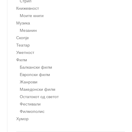
Стрип
Книжевност
Моите книги
Музика
Мезанин
Скопје
Театар
Уметност
Филм
Балкански филм
Европски филм
Жанрови
Македонски филм
Остатокот од светот
Фестивали
Филмополис
Хумор