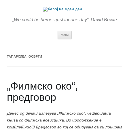
„We could be heroes just for one day“, David Bowie
Оди
Мени
на
содржината
ТАГ АРХИВА:
ОСВРТИ
„Филмско око“,
предговор
Денес од печат излегува „Филмско око“, четвртата
книга со филмска есеистика. Во продолжение е
комплетниот предговор во кој се обидувам да ги лоцирам