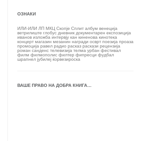
ОЗНАКИ
ИЛИ-ИЛИ
ЛП
МКЦ
Скопје
Сплит
албум
венеција
ветрилиште
глобус
дневник
документарен
експозиција
иванов
изложба
интервју
кан
киненова
кинотека
концерт
магазин
мезанин
награди
осврт
поезија
проаза
промоција
равел
радио
расказ
раскази
рецензија
роман
санденс
телевизија
телма
урбан
фестивал
филм
филмополис
филтер
фипресци
фудбал
шрапнел
јубилеј
ќорвезироска
ВАШЕ ПРАВО НА ДОБРА КНИГА…