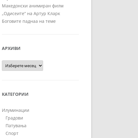
Македонски анимиран филм
„Одисеите“ на Артур Кларк
Боговите паднаа на теме
АРХИВИ
Архиви
КАТЕГОРИИ
Илуминации
Градови
Патувања
Спорт