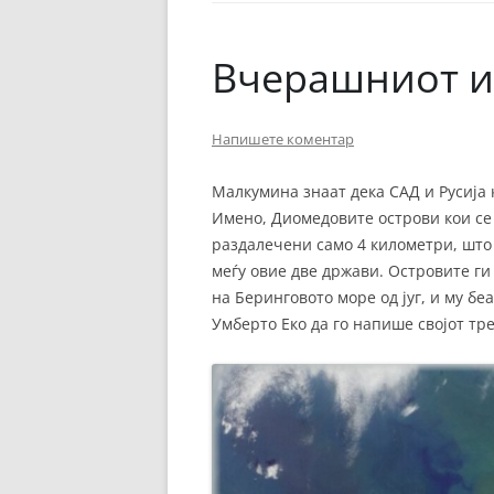
ЕВРОПСКИ ФИЛМ
ОСТАТОКОТ ОД СВЕТО
Вчерашниот и
ЖАНРОВИ
Напишете коментар
ФЕСТИВАЛИ
ФИЛМОПОЛИС
Малкумина знаат дека САД и Русија 
Имено, Диомедовите острови кои се 
раздалечени само 4 километри, што
меѓу овие две држави. Островите ги
на Беринговото море од југ, и му б
Умберто Еко да го напише својот тр