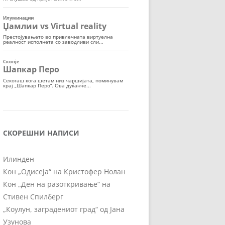
СКОРЕШНИ НАПИСИ
Илинден
Кон „Одисеја“ на Кристофер Нолан
Кон „Ден на разоткривање“ на
Стивен Спилберг
„Коулун, заградениот град“ од Јана
Узунова