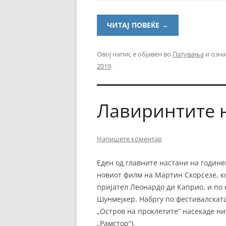
ЧИТАЈ ПОВЕЌЕ
→
Овој напис е објавен во
Патувања
и озна
2019
.
Лавиринтите 
Напишете коментар
Еден од главните настани на годин
новиот филм на Мартин Скорсезе, ко
пријател Леонардо ди Каприо, и по 
Шунмејкер. Набргу по фестивалскат
„Остров на проклетите“ насекаде низ
„Рамстор“).