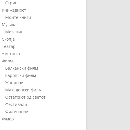
Стрип
Книжевност
Моите книги
Музика
Мезанин
Скопје
Театар
Уметност
Филм
Балкански филм
Европски филм
Жанрови
Македонски филм
Остатокот од светот
Фестивали
Филмополис
Хумор