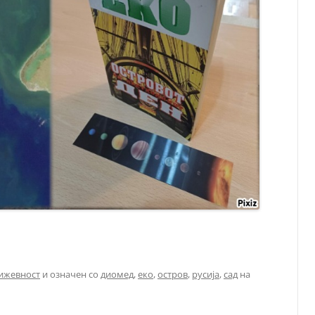
ижевност
и означен со
диомед
,
еко
,
остров
,
русија
,
сад
на