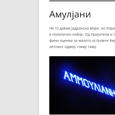
Амулјани
Не го давам Јадранско море, но пор
е пологичен избор. Од пријатели и
фини оценки за малото островче Аму
летниот одмор токму таму.