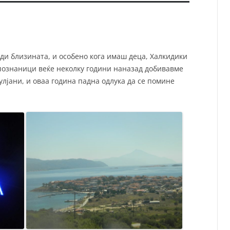
ади близината, и особено кога имаш деца, Халкидики
 познаници веќе неколку години наназад добивавме
лјани, и оваа година падна одлука да се помине