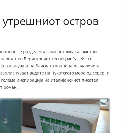
СП
Т
ХУ
 утрешниот остров
копнено се разделени само неколку километри.
наоѓаат во Беринговиот теснец меѓу себе се
 ја означува и најблиската копнена раздалечина
 заплиснуваат водите на Чукотското море од север, и
еа голема инспирација на италијанскиот писател
ет роман.