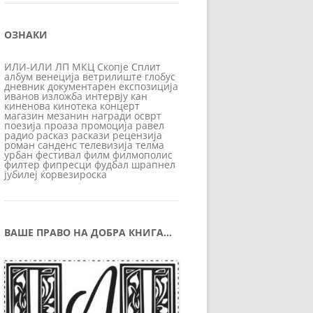
ОЗНАКИ
ИЛИ-ИЛИ
ЛП
МКЦ
Скопје
Сплит
албум
венеција
ветрилиште
глобус
дневник
документарен
експозиција
иванов
изложба
интервју
кан
киненова
кинотека
концерт
магазин
мезанин
награди
осврт
поезија
проаза
промоција
равел
радио
расказ
раскази
рецензија
роман
санденс
телевизија
телма
урбан
фестивал
филм
филмополис
филтер
фипресци
фудбал
шрапнел
јубилеј
ќорвезироска
ВАШЕ ПРАВО НА ДОБРА КНИГА…