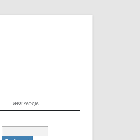
БИОГРАФИЈА
ДОВИ
МОИТЕ КНИГИ
УВАЊА
Пребарувај
за: