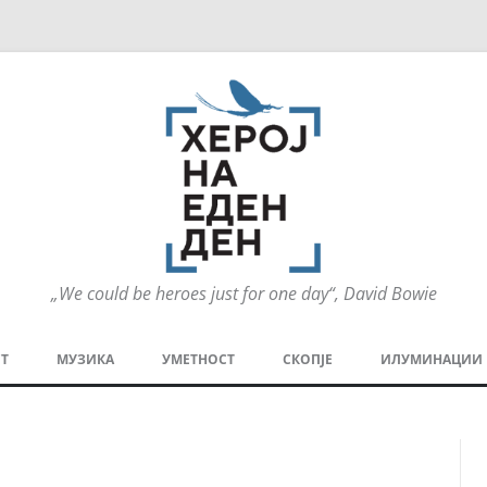
„We could be heroes just for one day“, David Bowie
Оди
на
Т
МУЗИКА
УМЕТНОСТ
СКОПЈЕ
ИЛУМИНАЦИИ
содржината
МЕЗАНИН
СТРИП
ГРА
ТЕАТАР
ПАТ