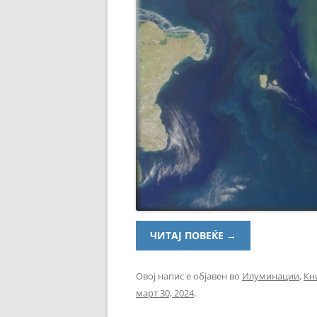
ЧИТАЈ ПОВЕЌЕ
→
Овој напис е објавен во
Илуминации
,
Кн
март 30, 2024
.