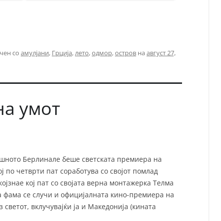
чен со
амулјани
,
Грција
,
лето
,
одмор
,
остров
на
август 27,
на умот
ешното Берлинале беше светската премиера на
ј по четврти пат соработува со својот помлад
којзнае кој пат со својата верна монтажерка Телма
а фама се случи и официјалната кино-премиера на
 светот, вклучувајќи ја и Македонија (кината